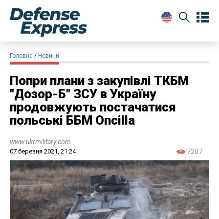
Головна
Новини
Попри плани з закупівлі ТКБМ
"Дозор-Б" ЗСУ в Україну
продовжують постачатися
польські ББМ Oncilla
www.ukrmilitary.com
07 березня 2021, 21:24
7207