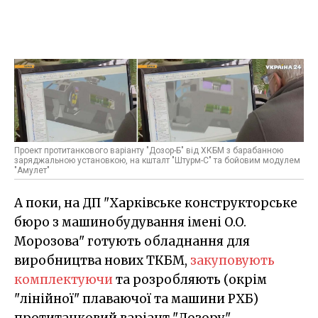
Проект протитанкового варіанту "Дозор-Б" від ХКБМ з барабанною
заряджальною установкою, на кшталт "Штурм-С" та бойовим модулем
"Амулет"
А поки, на ДП "Харківське конструкторське
бюро з машинобудування імені O.O.
Морозова" готують обладнання для
виробництва нових ТКБМ,
закуповують
комплектуючи
та розробляють (окрім
"лінійної" плаваючої та машини РХБ)