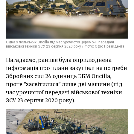
Одна з польських Oncilla під час урочистої церемонії передачі
військової техніки ЗСУ 23 серпня 2020 року / Фото: Офіс Президента
Нагадаємо, раніше була оприлюднена
інформація про плани закупівлі на потреби
Збройних сил 24 одиниць ББМ Oncilla,
проте "засвітилися" лише дві машини (під
час урочистої передачі військової техніки
ЗСУ 23 серпня 2020 року).