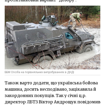
протитанковий варіант "Дозору".
ББМ Oncilla на порівняльних випробуваннях в ДНДІ
Також варто додати, що українська бойова
машина, досить несподівано, зацікавила й
закордонних покупців. Так у січні ц.р.
директор ЛБТЗ Віктор Андрощук повідомив