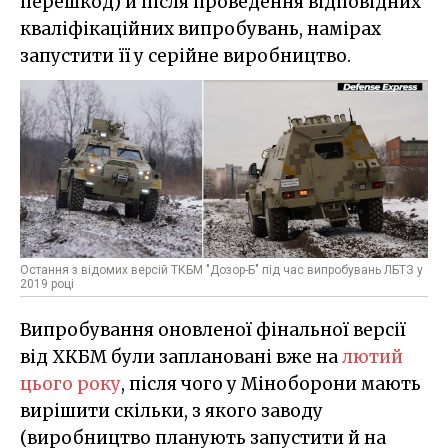
перешкод) й після проведення відповідних
кваліфікаційних випробувань, намірах
запустити її у серійне виробництво.
Остання з відомих версій ТКБМ "Дозор-Б" під час випробувань ЛБТЗ у
2019 році
Випробування оновленої фінальної версії
від ХКБМ були заплановані вже на
лютий
цього року
, після чого у Міноборони мають
вирішити скільки, з якого заводу
(виробництво планують запустити й на