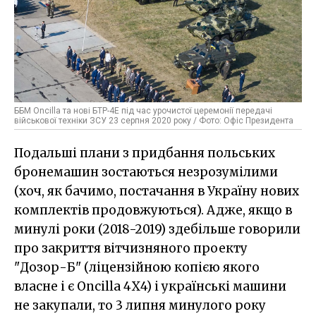
ББМ Oncilla та нові БТР-4Е під час урочистої церемонії передачі
військової техніки ЗСУ 23 серпня 2020 року / Фото: Офіс Президента
Подальші плани з придбання польських
бронемашин зостаються незрозумілими
(хоч, як бачимо, постачання в Україну нових
комплектів продовжуються). Адже, якщо в
минулі роки (2018-2019) здебільше говорили
про закриття вітчизняного проекту
"Дозор-Б" (ліцензійною копією якого
власне і є Oncilla 4Х4) і українські машини
не закупали, то 3 липня минулого року