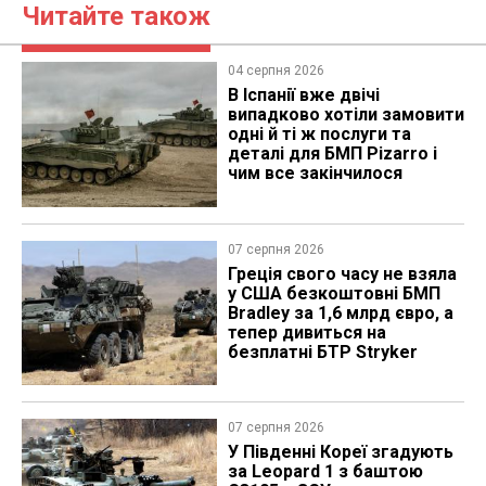
Читайте також
04 серпня 2026
В Іспанії вже двічі
випадково хотіли замовити
одні й ті ж послуги та
деталі для БМП Pizarro і
чим все закінчилося
07 серпня 2026
Греція свого часу не взяла
у США безкоштовні БМП
Bradley за 1,6 млрд євро, а
тепер дивиться на
безплатні БТР Stryker
07 серпня 2026
У Південні Кореї згадують
за Leopard 1 з баштою