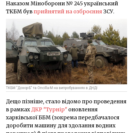
Наказом Міноборони № 245 український
ТКБМ був
прийнятий на озброєння
ЗСУ.
ТКБМ "Дозор-Б" та Oncilla-М на випробуваннях в ДНДІ
Дещо пізніше, стало відомо про проведення
в рамках
ДКР "Турнір"
оновлення
харківської ББМ (зокрема передбачалося
доробити машину для здолання водних