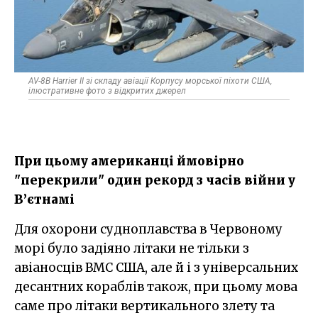
AV-8B Harrier II зі складу авіації Корпусу морської піхоти США,
ілюстративне фото з відкритих джерел
При цьому американці ймовірно
"перекрили" один рекорд з часів війни у
В’єтнамі
Для охорони судноплавства в Червоному
морі було задіяно літаки не тільки з
авіаносців ВМС США, але й і з універсальних
десантних кораблів також, при цьому мова
саме про літаки вертикального злету та