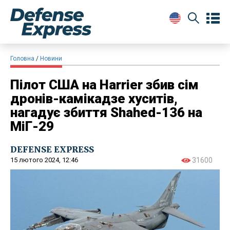
Головна
Новини
Пілот США на Harrier збив сім
дронів-камікадзе хуситів,
нагадує збиття Shahed-136 на
МіГ-29
DEFENSE EXPRESS
15 лютого 2024, 12:46
31600