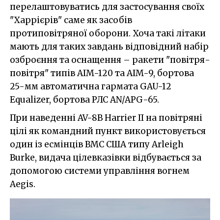
перелаштовуватись для застосування своїх
"Харрієрів" саме як засобів
протиповітряної оборони. Хоча такі літаки
мають для таких завдань відповідний набір
озброєння та оснащення – ракети "повітря-
повітря" типів AIM-120 та AIM-9, бортова
25-мм автоматична гармата GAU-12
Equalizer, бортова РЛС AN/APG-65.
При наведенні AV-8B Harrier II на повітряні
цілі як командний пункт використовується
один із есмінців ВМС США типу Arleigh
Burke, видача цілевказівки відбувається за
допомогою системи управління вогнем
Aegis.