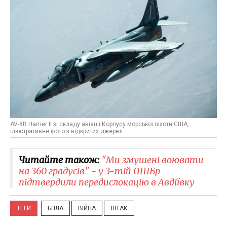
AV-8B Harrier II зі складу авіації Корпусу морської піхоти США,
ілюстративне фото з відкритих джерел
Читайте також:
"Ми змушені воювати
на 360 градусів" - у 3-тій ОШБр
підтвердили передислокацію в Авдіївку
ТЕГИ
БПЛА
ВІЙНА
ЛІТАК