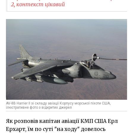
2, контекст цікавий
AV-8B Harrier II зі складу авіації Корпусу морської піхоти США,
ілюстративне фото з відкритих джерел
Як розповів капітан авіації КМП США Ерл
Ерхарт, їм по суті "на ходу" довелось