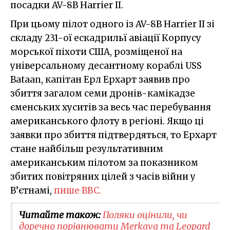
посадки AV-8B Harrier II.
При цьому пілот одного із AV-8B Harrier II зі
складу 231-ої ескадрильї авіації Корпусу
морської піхоти США, розміщеної на
універсальному десантному кораблі USS
Bataan, капітан Ерл Ерхарт заявив про
збиття загалом семи дронів-камікадзе
єменських хуситів за весь час перебування
американського флоту в регіоні. Якщо ці
заявки про збиття підтвердяться, то Ерхарт
стане найбільш результативним
американським пілотом за показником
збитих повітряних цілей з часів війни у
В’єтнамі,
пише BBC.
Читайте також:
Поляки оцінили, чи
доречно порівнювати Merkava та Leopard