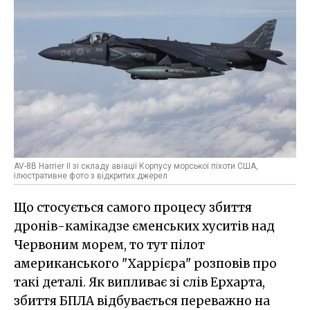
AV-8B Harrier II зі складу авіації Корпусу морської піхоти США,
ілюстративне фото з відкритих джерел
Що стосується самого процесу збиття
дронів-камікадзе єменських хуситів над
Червоним морем, то тут пілот
американського "Харрієра" розповів про
такі деталі. Як випливає зі слів Ерхарта,
збиття БПЛА відбувається переважно на