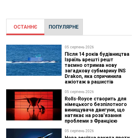
ОСТАННЄ
ПОПУЛЯРНЕ
05 серпень 2026
Після 14 років будівництва
Ізраїль врешті решт
таємно отримав нову
загадкову субмарину INS
Drakon, яка спричинила
ажіотаж в рашистів
05 серпень 2026
Rolls-Royce створить для
німецького безпілотного
винищувача двигуни, що
натякає на розв'язання
проблеми з Францією
05 серпень 2026
Нова зенітна ракета проти