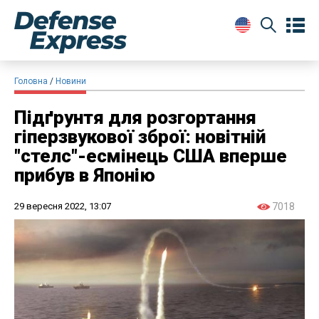
Головна
Новини
Підґрунтя для розгортання
гіперзвукової зброї: новітній
"стелс"-есмінець США вперше
прибув в Японію
29 вересня 2022, 13:07
7018