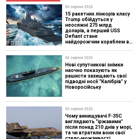
06 серпня 2026
15 ракетних лінкорів класу
Trump обійдуться у
неосяжні 275 млрд
доларів, а перший USS
Defiant стане
найдорожчим кораблем в
історії
06 серпня 2026
Нові супутникові знімки
наочно показують як
рашисти захищають свої
підводні носії "Калібрів" у
Новоросійську
05 серпня 2026
Чому винищувачі F-35C
виглядають "іржавими"
після понад 210 днів у морі,
та чи втратили вони свої
стелс-можливості