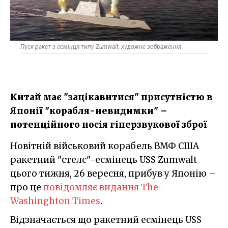
Пуск ракет з есмінця типу Zumwalt, художнє зображення
Китай має "зацікавитися" присутністю в
Японії "корабля-невидимки" –
потенційного носія гіперзвукової зброї
Новітній військовий корабель ВМФ США
ракетний "стелс"-есмінець USS Zumwalt
цього тижня, 26 вересня, прибув у Японію –
про це
повідомляє видання The
Washinghton Times
.
Відзначається що ракетний есмінець USS