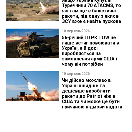
Якщо Україна купує в
Туреччини 70 ATACMS, то
які там ще є балістичні
ракети, під одну з яких в
ЗСУ вже є навіть пускова
10 серпень 2026
56-річний ПТРК TOW не
лише встиг повоювати в
Україні, а й досі
виробляється на
замовлення армії США і
чому він потрібен
10 серпень 2026
Чи дійсно можливо в
Україні швидше та
дешевше виробляти
ракети до Patriot ніж в
США та чи може це бути
причиною відмови надати
ліцензію