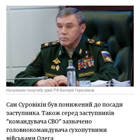
Начальник генштабу армії РФ Валерій Герасимов
Сам Суровікін був понижений до посади
заступника. Також серед заступників
"командувача СВО" зазначено
головнокомандувача сухопутними
військами Олега