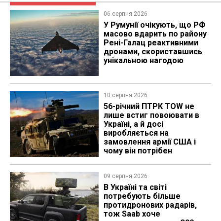
06 серпня 2026
У Румунії очікують, що РФ
масово вдарить по району
Рені-Галац реактивними
дронами, скориставшись
унікальною нагодою
10 серпня 2026
56-річний ПТРК TOW не
лише встиг повоювати в
Україні, а й досі
виробляється на
замовлення армії США і
чому він потрібен
09 серпня 2026
В Україні та світі
потребують більше
протидронових радарів,
тож Saab хоче