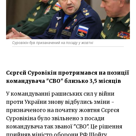
Суровікін був призаначений на посаду у жовтні
Сєргєй Суровікін протримався на позиції
командувача "СВО" близько 3,5 місяців
У командуванні рашиських сил у війни
проти України знову відбулись зміни -
призначеного на початку жовтня Сєргєя
Суровікіна було звільнено з посади
командувача так званої "СВО". Це рішення
прийняв міністр оборони РФ Шойгу,