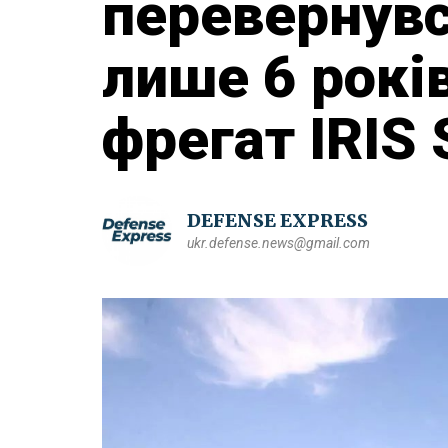
перевернувс
лише 6 рокі
фрегат IRIS
DEFENSE EXPRESS
ukr.defense.news@gmail.com