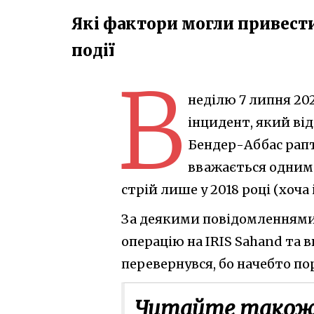
Які фактори могли привести
події
В
неділю 7 липня 20
інцидент, який від
Бендер-Аббас рапт
вважається одним 
стрій лише у 2018 році (хоча 
За деякими повідомленнями,
операцію на IRIS Sahand та в
перевернувся, бо начебто по
Читайте також