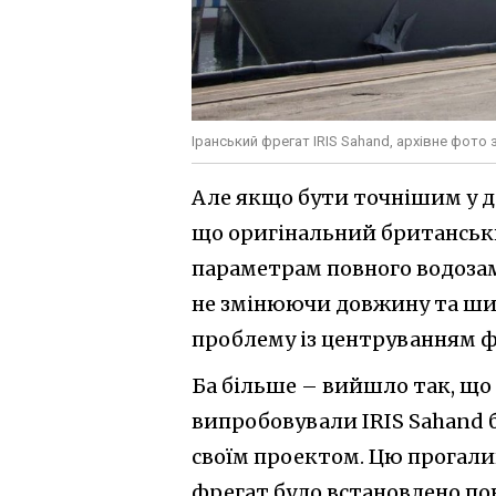
Іранський фрегат IRIS Sahand, архівне фото
Але якщо бути точнішим у д
що оригінальний британськ
параметрам повного водоза
не змінюючи довжину та шир
проблему із центруванням ф
Ба більше – вийшло так, що 
випробовували IRIS Sahand 
своїм проектом. Цю прогалин
фрегат було встановлено пов