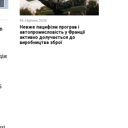
06 серпень 2026
Невже пацифізм програв і
в
автопромисловість у Франції
активно долучається до
виробництва зброї
дія
S
ці