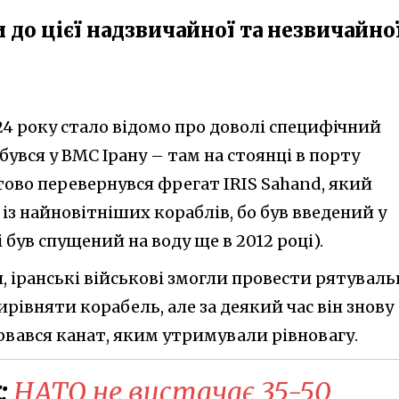
 до цієї надзвичайної та незвичайно
24 року стало відомо про доволі специфічний
бувся у ВМС Ірану – там на стоянці в порту
ово перевернувся фрегат IRIS Sahand, який
із найновітніших кораблів, бо був введений у
і був спущений на воду ще в 2012 році).
 іранські військові змогли провести рятуваль
ирівняти корабель, але за деякий час він знову
рвався канат, яким утримували рівновагу.
:
НАТО не вистачає 35-50