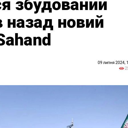
я збудований
в назад новий
 Sahand
09 липня 2024, 
2