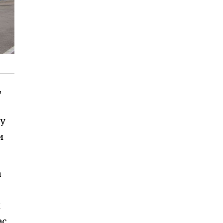
,
у
и
а
й
ас