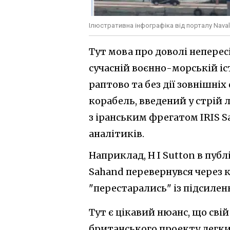
Ілюстративна інфографіка від порталу Nava
Тут мова про доволі неперес
сучасній воєнно-морській іс
раптово та без дії зовнішні
корабель, введений у стрій л
з іранським фрегатом IRIS S
аналітиків.
Наприклад, H I Sutton в публ
Sahand перевернувся через 
"перестарались" із підсилен
Тут є цікавий нюанс, що сві
британського проекту легких