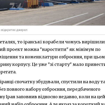
 з відкритих джерел
еталях, то іранські корабели чомусь вирішили
ий проект можна "наростити" як мінімум по
міщення та номенклатури озброєння, при цьом
ину корпусу. Це уже "зі старту" мало принест
регата.
іранці спочатку збудували, спустили на воду т
без повного набору озброєння, передбаченого
у Іран заповнив відносно недавно, коли на це
ний набір озброєння. Але якраз за короткий ч