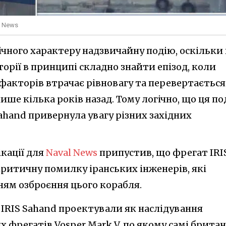
l News
ічного характеру надзвичайну подію, оскільки 
торії в принципі складно знайти епізод, коли
х факторів втрачає рівновагу та перевертається
ише кілька років назад. Тому логічно, що ця по
ahand привернула увагу різних західних
ікації для
Naval News
припустив, що фрегат IRI
критичну помилку іранських інженерів, які
ням озброєння цього корабля.
й IRIS Sahand проектували як наслідування
 фрегатів Vosper Mark V, по якому самі британ