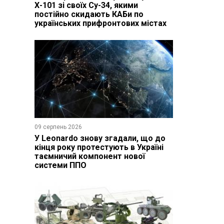
Х-101 зі своїх Су-34, якими
постійно скидають КАБи по
українських прифронтових містах
09 серпень 2026
У Leonardo знову згадали, що до
кінця року протестують в Україні
таємничий компонент нової
системи ППО