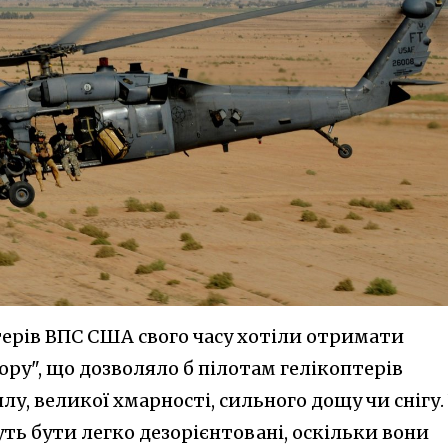
терів ВПС США свого часу хотіли отримати
ру", що дозволяло б пілотам гелікоптерів
лу, великої хмарності, сильного дощу чи снігу.
ть бути легко дезорієнтовані, оскільки вони