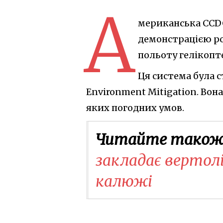
А
мериканська CCDC 
демонстрацією ро
польоту гелікопт
Ця система була с
Environment Mitigation. Вон
яких погодних умов.
Читайте також
закладає вертолі
калюжі