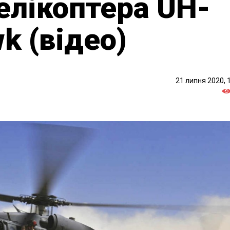
елікоптера UH-
k (відео)
21 липня 2020, 