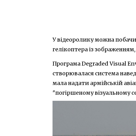
У відеоролику можна побачи
гелікоптера із зображенням,
Програма Degraded Visual Env
створювалася система навед
мала надати армійській авіа
"погіршеному візуальному с