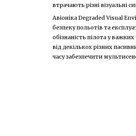
втрачають різні візуальні си
Авіоніка Degraded Visual En
безпеку польотів та експлу
обізнаність пілота у важких
від декількох різних пасивн
часу забезпечити мультисен