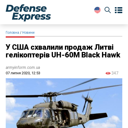
Головна
Новини
У США схвалили продаж Литві
гелікоптерів UH-60M Black Hawk
armyinform.com.ua
07 липня 2020, 12:53
347