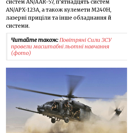
систем AN/AAR-57, п’ятнадцять систем
AN/APX-123A, а також кулемети М240Н,
лазерні приціли та інше обладнання й
системи.
Читайте також:
Повітряні Сили ЗСУ
провели масштабні льотні навчання
(фото)