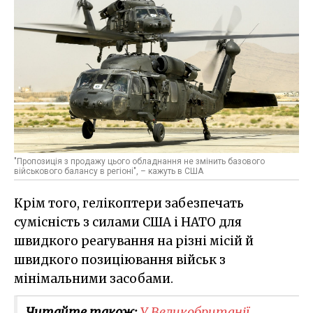
"Пропозиція з продажу цього обладнання не змінить базового
військового балансу в регіоні", – кажуть в США
Крім того, гелікоптери забезпечать
сумісність з силами США і НАТО для
швидкого реагування на різні місій й
швидкого позиціювання військ з
мінімальними засобами.
Читайте також:
У Великобританії