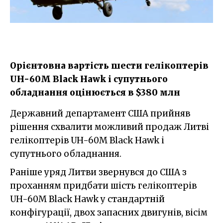
Орієнтовна вартість шести гелікоптерів
UH-60M Black Hawk і супутнього
обладнання оцінюється в $380 млн
Державний департамент США прийняв
рішення схвалити можливий продаж Литві
гелікоптерів UH-60M Black Hawk і
супутнього обладнання.
Раніше уряд Литви звернувся до США з
проханням придбати шість гелікоптерів
UH-60M Black Hawk у стандартній
конфігурації, двох запасних двигунів, вісім