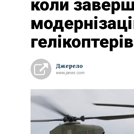
коли завер
модернізаці
гелікоптерів
Джерело
www.janes.com