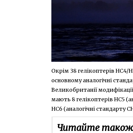
Окрім 38 гелікоптерів НС4/НС
основному аналогічні станда
Великобританії модифікації
мають 8 гелікоптерів НС5 (а
НС6 (аналогічні стандарту С
Читайте також