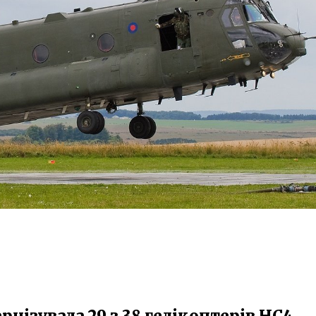
нізувала 29 з 38 гелікоптерів НС4