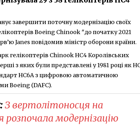
нує завершити поточну модернізацію своїх
лікоптерів Boeing Chinook "до початку 2021
терв’ю Janes повідомив міністр оборони країни.
парк гелікоптерів Chinook HC4 Королівських
рші з яких були представлені у 1981 році як HC
андарт HC6A з цифровою автоматичною
ми Boeing (DAFC).
:
З вертолітоносця на
ія розпочала модернізацію