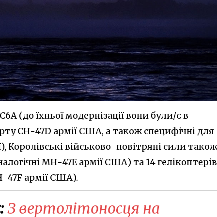
6А (до їхньої модернізації вони були/є в
рту СН-47D армії США, а також специфічні для
), Королівські військово-повітряні сили тако
налогічні МН-47Е армії США) та 14 гелікоптерів
Н-47F армії США).
:
З вертолітоносця на