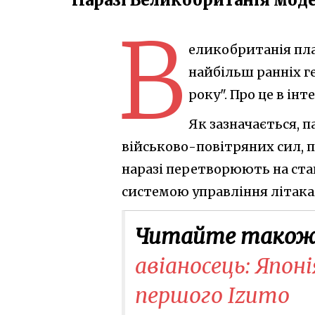
В
еликобританія пла
найбільш ранніх ге
року". Про це в ін
Як зазначається, 
військово-повітряних сил, пе
наразі перетворюють на ст
системою управління літака
Читайте також
авіаносець: Япон
першого Izumo