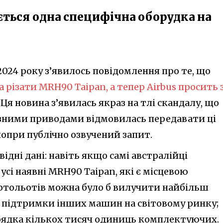
ається одна специфічна оборудка на
2024 року з’явилось повідомлення про те, що
 різати MRH90 Taipan, а тепер Airbus просить 
. Ця новина з’явилась якраз на тлі скандалу, що
ізними приводами відмовилась передавати ці
 попри публічно озвучений запит.
ідні дані: навіть якщо самі австралійці
усі наявні MRH90 Taipan, які є місцевою
вертольотів можна було б вилучити найбільш
 підтримки інших машин на світовому ринку;
рядка кількох тисяч одиниць комплектуючих.