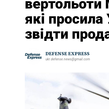
вертольоти 
які просила 
звідти прод
DEFENSE EXPRESS
ukr.defense.news@gmail.com