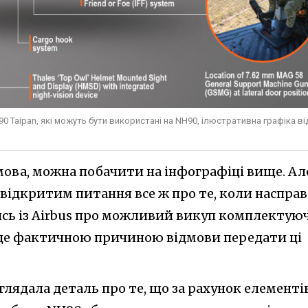
 Taipan, які можуть бути використані на NH90, ілюстративна графіка ві
мова, можна побачити на інфографіці вище. Ал
відкритим питання все ж про те, коли насправ
ись із Airbus про можливий викуп комплектую
ло це фактичною причиною відмови передати ці
ядала деталь про те, що за рахунок елементів