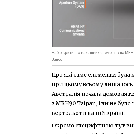
Набір критично важливих елементів на MRH90
Janes
Про які саме елементи була 
при цьому всьому лишалось 
Австралія почала домовлят
з MRH90 Taipan, і чи не бу
вертольоти нашій країні.
Окремо специфічною тут вигл