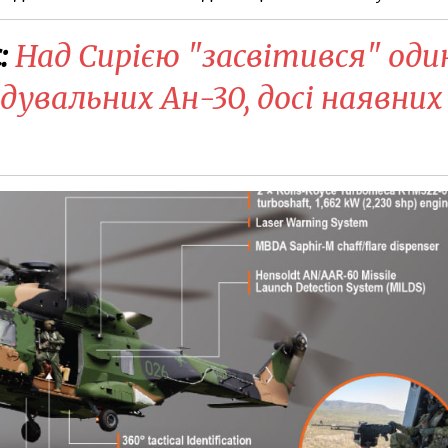
:
Над Сирією "засвітився" оди
дувальних Ан-30, досі наявних