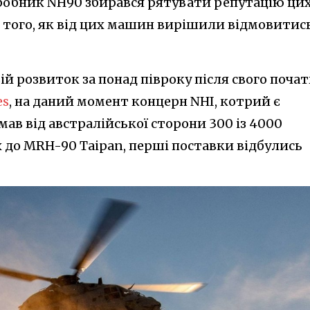
робник NH90 збирався рятувати репутацію ци
я того, як від цих машин вирішили відмовитись
ій розвиток за понад півроку після свого почат
es
, на даний момент концерн NHI, котрий є
ав від австралійської сторони 300 із 4000
до MRH-90 Taipan, перші поставки відбулись