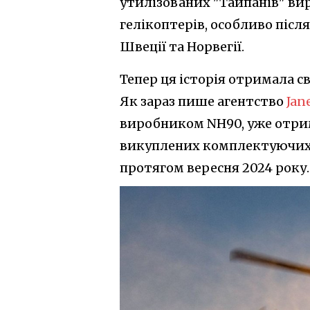
утилізованих "Тайпанів" ви
гелікоптерів, особливо післ
Швеції та Норвегії.
Тепер ця історія отримала св
Як зараз пише агентство
Jan
виробником NH90, уже отрим
викуплених комплектуючих 
протягом вересня 2024 року.