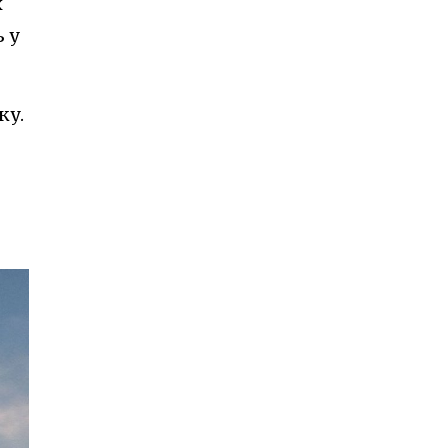
х
 у
ку.