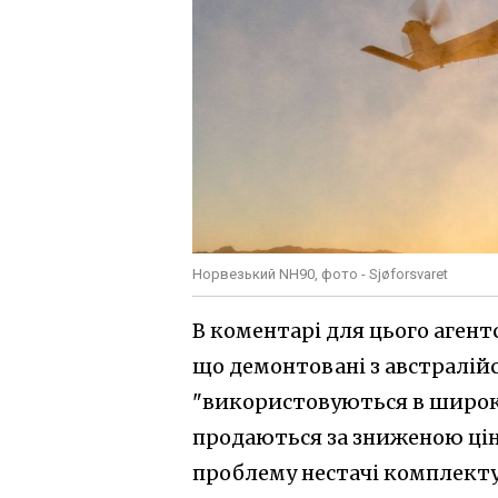
Норвезький NH90, фото - Sjøforsvaret
В коментарі для цього агент
що демонтовані з австралій
"використовуються в широк
продаються за зниженою ці
проблему нестачі комплект