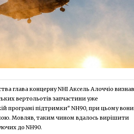
ства глава концерну NHI Аксель Алоччіо визнав
ських вертольотів запчастини уже
ій програмі підтримки" NH90, при цьому вони
ною. Мовляв, таким чином вдалось вирішити
уючих до NH90.