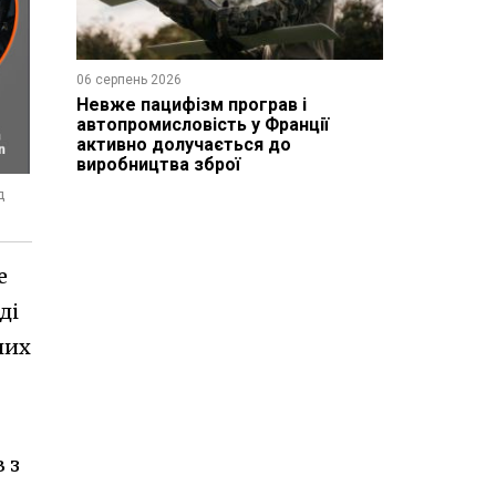
06 серпень 2026
Невже пацифізм програв і
автопромисловість у Франції
активно долучається до
виробництва зброї
д
е
ді
чих
 з