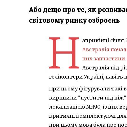
Або дещо про те, як розвив
світовому ринку озброєнь
Н
априкінці січня 
Австралія почала
них запчастини
Австралія під р
гелікоптери Україні, навіть
При цьому фігурували такі вв
вирішили "пустити під ніж" 
локалізацією NH90, із цих 
критичні комплектуючі для
при цьому мова була про по