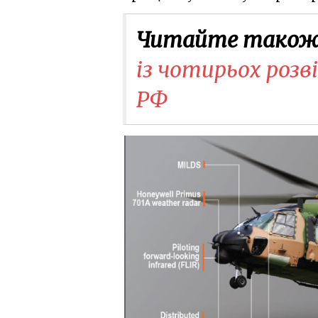
Читайте також
із чотирьох розві
РФ