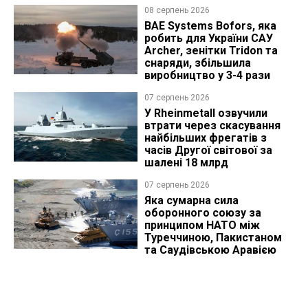
08 серпень 2026
BAE Systems Bofors, яка
робить для України САУ
Archer, зенітки Tridon та
снаряди, збільшила
виробництво у 3-4 рази
07 серпень 2026
У Rheinmetall озвучили
втрати через скасування
найбільших фрегатів з
часів Другої світової за
шалені 18 млрд
07 серпень 2026
Яка сумарна сила
оборонного союзу за
принципом НАТО між
Туреччиною, Пакистаном
та Саудівською Аравією