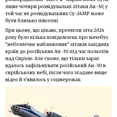
лише чотири розвідувальні літаки Ан-30, у
той час як розвідувальних Су-24МР може
бути близько півсотні.
При цьому, що цікаво, протягом літа 2024
року було кілька повідомлень про начебто
"небезпечне наближення" літаків західних
країн до російських Ан-30 під час польотів
над Сирією. Але схоже, що тільки зараз
вдалось зафільмувати російський Ан-30 в
сирійському небі, після чого згадане вище
відео й з’явилось у соцмережах.