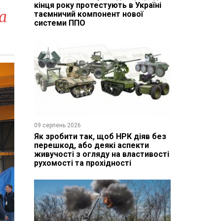
кінця року протестують в Україні
а
таємничий компонент нової
системи ППО
09 серпень 2026
Як зробити так, щоб НРК діяв без
перешкод, або деякі аспекти
живучості з огляду на властивості
рухомості та прохідності