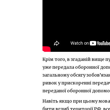
Крім того, в згаданій вище п
уже передала оборонної доп
загальному обсягу зобов’яза
ривок у прискоренні передач
переданої оборонної допомог
Навіть якщо при цьому мова 
бити вглиб території РФ, вс