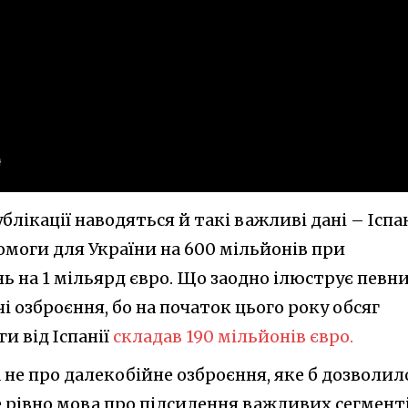
ублікації наводяться й такі важливі дані – Іспа
омоги для України на 600 мільйонів при
нь на 1 мільярд євро. Що заодно ілюструє певн
і озброєння, бо на початок цього року обсяг
и від Іспанії
складав 190 мільйонів євро.
не про далекобійне озброєння, яке б дозволил
е рівно мова про підсилення важливих сегменті