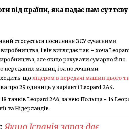
и від країни, яка надає нам суттєву
 який стосується посилення ЗСУ сучасними
виробництва, і він виглядає так – хоча Leopard
виробництва, але якщо рахувати сумарно й по
о переданих машин, і за поточними
иходить, що
лідером в передачі машин цього т
мова про 29 одиниць у варіанті Leopard 2A4.
18 танків Leopard 2A6, за нею Польща - 14 Leop
нії та Нідерландів.
:
Якщо Іспанія зараз дає