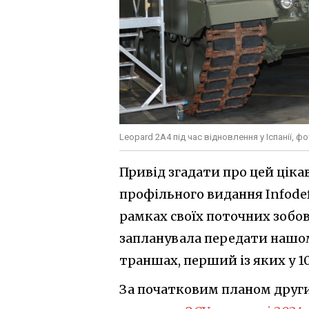
Leopard 2A4 під час відновлення у Іспанії, фо
Привід згадати про цей ціка
профільного видання Infodefe
рамках своїх поточних зобов
запланувала передати нашому
траншах, перший із яких у 1
За початковим планом другий