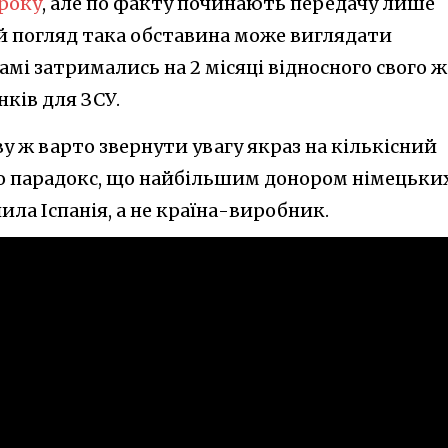
 року
, але по факту починають передачу лише
ий погляд така обставина може виглядати
амі затримались на 2 місяці відносного свого ж
ків для ЗСУ.
ву ж варто звернути увагу якраз на кількісний
о парадокс, що найбільшим донором німецьки
ила Іспанія, а не країна-виробник.