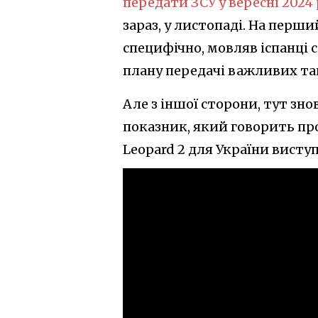
передати ЗСУ у вересні 2024
зараз, у листопаді. На перш
специфічно, мовляв іспанці с
плану передачі важливих тан
Але з іншої сторони, тут зно
показник, який говорить пр
Leopard 2 для України виступ