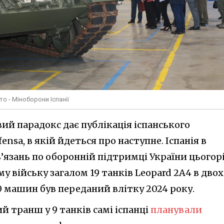
то - Міноборони Іспанії
вий парадокс дає публікація іспанського
nsa, в якій йдеться про наступне. Іспанія в
’язань по оборонній підтримці України цьогор
 війську загалом 19 танків Leopard 2A4 в двох
0 машин був переданий влітку 2024 року.
 транш у 9 танків самі іспанці
планували