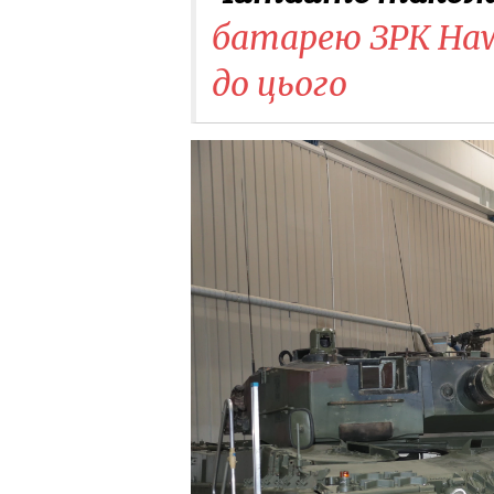
батарею ЗРК Hawk
до цього