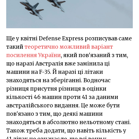
Ще у квітні Defense Express розписував саме
такий
теоретично можливий варіант
посилення України
, який пов'язаний з тим,
що наразі Австралія вже замінила ці
машини на F-35. Й наразі ці літаки
знаходяться на зберіганні. Водночас
різниця присутня різниця в оцінки
кількості 46 машин проти 41 за даними
австралійського видання. Це може бути
пов'язано з тим, що деякі машини
знаходяться в абсолютно нельотному стані.
Також треба додати, що навіть кількість у
41 літак не означає те, що всі вони у