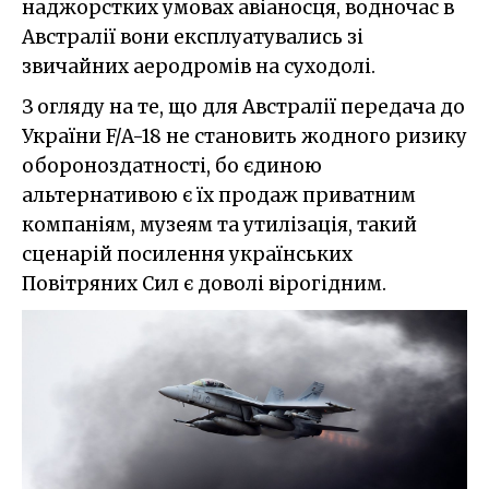
наджорстких умовах авіаносця, водночас в
Австралії вони експлуатувались зі
звичайних аеродромів на суходолі.
З огляду на те, що для Австралії передача до
України F/A-18 не становить жодного ризику
обороноздатності, бо єдиною
альтернативою є їх продаж приватним
компаніям, музеям та утилізація, такий
сценарій посилення українських
Повітряних Сил є доволі вірогідним.