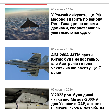
06 серпня 2026
У Румунії очікують, що РФ
масово вдарить по району
Рені-Галац реактивними
дронами, скориставшись
унікальною нагодою
06 серпня 2026
AIM-260A JATM проти
Китаю буде недостаньо,
але Австралія готова
чекати на цю ракету ще 7
років
05 серпня 2026
У 2023 році були дивні
чутки про Mirage-2000-9
для України з ОАЕ, а тепер
ці літаки, схоже, потрібні їм