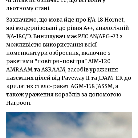
льотному стані.
Зазначимо, що мова йде про F/A-18 Hornet,
які модернізовані до рівня A++, аналогічній
F/A-18C/D. Винищувач має РЛС AN/APG-73 з
можливістю використання всієї
номенклатури озброєння, включно з
ракетами "повітря-повітря" AIM-120
AMRAAM та ASRAAM, засобів ураження
наземних цілей від Paveway II та JDAM-ER до
крилатих стелс-ракет AGM-158 JASSM, а
також ураження кораблів за допомогою
Harpoon.