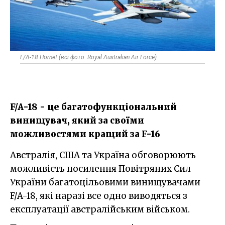
F/A-18 Hornet (всі фото: Royal Australian Air Force)
F/A-18 - це багатофункціональний
винищувач, який за своїми
можливостями кращий за F-16
Австралія, США та Україна обговорюють
можливість посилення Повітряних Сил
України багатоцільовими винищувачами
F/A-18, які наразі все одно виводяться з
експлуатації австралійським військом.