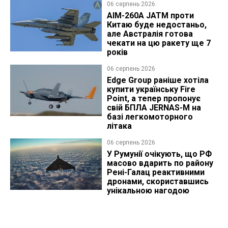
06 серпень 2026
AIM-260A JATM проти
Китаю буде недостаньо,
але Австралія готова
чекати на цю ракету ще 7
років
06 серпень 2026
Edge Group раніше хотіла
купити українську Fire
Point, а тепер пропонує
свій БПЛА JERNAS-M на
базі легкомоторного
літака
06 серпень 2026
У Румунії очікують, що РФ
масово вдарить по району
Рені-Галац реактивними
дронами, скориставшись
унікальною нагодою