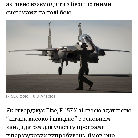
активно взаємодіяти з безпілотними
системами на полі бою.
F-15EX, фото — U.S. Air Force
Як стверджує Гізе, F-15EX зі своєю здатністю
"літаки високо і швидко" є основним
кандидатом для участі у програми
гіперзвукових випробувань, ймовірно