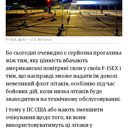
F-15EX, фото — U.S. Air Force
Бо сьогодні очевидно є серйозна прогалина
між тим, яку цінність вбачають
американські повітряні сили у своїх F-15EX і
тим, що насправді зможе надати їм доволі
невеликий флот літаків, особливо під час
бойових дій, коли низка літаків буде
знаходитися на технічному обслуговуванні.
І тому у ПС США або мають зменшити
очікування щодо того, як вони
використовуватимуть ці літаки у