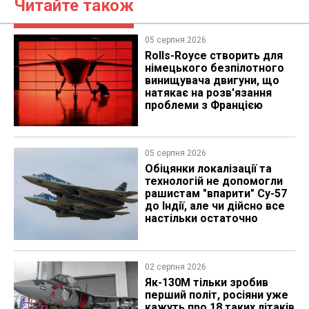
Читайте також
05 серпня 2026
Rolls-Royce створить для
німецького безпілотного
винищувача двигуни, що
натякає на розв'язання
проблеми з Францією
05 серпня 2026
Обіцянки локалізації та
технологій не допомогли
рашистам "впарити" Су-57
до Індії, але чи дійсно все
настільки остаточно
02 серпня 2026
Як-130М тільки зробив
перший політ, росіяни уже
кажуть про 18 таких літаків