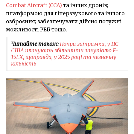
Combat Aircraft (CCA)
та інших дронів;
платформою для гіперзвукового та іншого
озброєння; забезпечувати дійсно потужні
можливості РЕБ тощо.
Читайте також:
Попри затримки, у ПС
США планують збільшити закупівлю F-
15EX, щоправда, у 2025 році та незначну
кількість