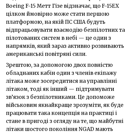
Boeing F-15 Метт Гізе відзначає, що F-15EX
цілком ймовірно може стати першою
платформою, на якій ПС США будуть
відпрацьовувати взаємодію безпілотних та
пілотованих систем в небі — це один з
напрямків, який зараз активно розвивають
американські повітряні сили.
Зрештою, за допомогою двох повністю
обладнаних кабін один з членів екіпажу
літака може зосередитися на управлінні
літаком, тоді як інший — підтримувати
зв’язок з безпілотниками. Це допоможе
військовим якнайкраще зрозуміти, як буде
працювати така концепція на практиці і
стане в пригоді з огляду на те, що майбутні
літаки шостого покоління NGAD мають