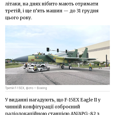
літаки, на днях нібито мають отримати
третій, і ще п’ять машин — до 31 грудня
цього року.
Третій F-15EX, фото — Boeing
У виданні нагадують, що F-15EX Eagle II у
чинній конфігурації озброєний
радіолокаційною станцією AN/APG-82 з