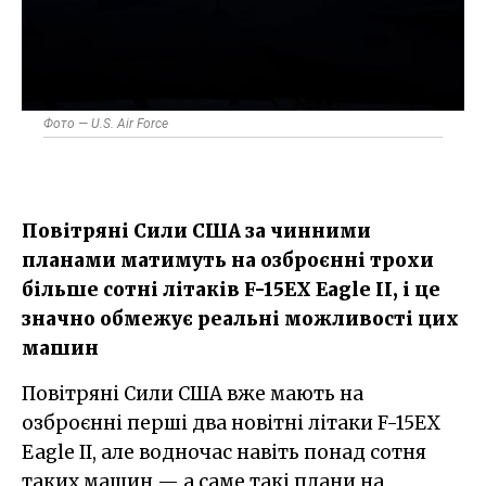
Фото — U.S. Air Force
Повітряні Сили США за чинними
планами матимуть на озброєнні трохи
більше сотні літаків F-15EX Eagle II​, і це
значно обмежує реальні можливості цих
машин
Повітряні Сили США вже мають на
озброєнні перші два новітні літаки F-15EX
Eagle II, але водночас навіть понад сотня
таких машин — а саме такі плани на