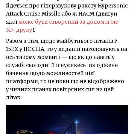
йдеться про гіперзвукову ракету Hypersonic
Attack Cruise Missile або ж HACM (двигун
якої
може бути створений за допомогою
3D-друку
).
Разом з тим, щодо майбутнього літаків F-
15EX у ПС США, то у виданні наголошують на
ось такому моменті — що якщо навіть у
службі сьогодні й існує якесь погоджене
бачення щодо можливостей цієї
платформи, то це поки що не відображено
у чинних планах повітряних сил на цей
літак.