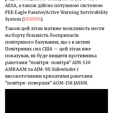
AESA, а також дійсно потужною системою
РЕБ Eagle Passive/Active Warning Survivability
System (
EPAWSS
).
Також цей літак матиме можливість нести
на борту більшість боєприпасів
повітряного базування, що є в активі
Повітряних сил США — цей літак вже
показував, як буде нищити противника
ракетами "повітря-повітря" AIM-120
AMRAAM та AIM-9X Sidewinder і
високоточними крилатими ракетами
"повітря-поверхня" AGM-158 JASSM.