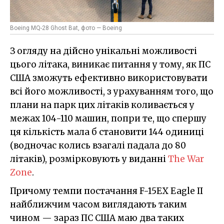
Boeing MQ-28 Ghost Bat, фото — Boeing
З огляду на дійсно унікальні можливості
цього літака, виникає питання у тому, як ПС
США зможуть ефективно використовувати
всі його можливості, з урахуванням того, що
плани на парк цих літаків коливається у
межах 104-110 машин, попри те, що спершу
ця кількість мала б становити 144 одиниці
(водночас колись взагалі падала до 80
літаків), розмірковують у виданні
The War
Zone
.
Причому темпи постачання F-15EX Eagle II
найближчим часом виглядають таким
чином — зараз ПС США маю два таких