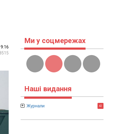
Ми у соцмережах
19:16
8515
Наші видання
Журнали
42