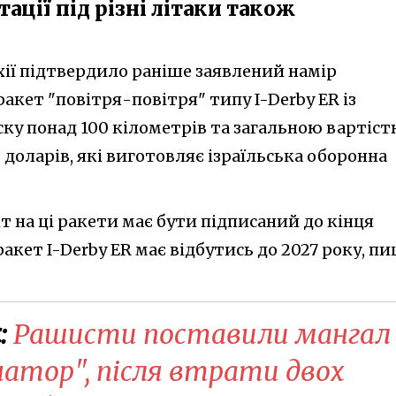
тації під різні літаки також
хії підтвердило раніше заявлений намір
акет "повітря-повітря" типу I-Derby ER із
ску понад 100 кілометрів та загальною вартіс
 доларів, які виготовляє ізраїльська оборонна
 на ці ракети має бути підписаний до кінця
акет I-Derby ER має відбутись до 2027 року, п
:
Рашисти поставили мангал
атор", після втрати двох