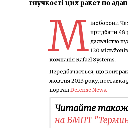
гнучкості цих ракет по адап
М
іноборони Че
придбати 48 р
дальністю пу
120 мільйонів
компанія Rafael Systems.
Передбачається, що контракт
жовтня 2023 року, поставка р
портал
Defense News.
Читайте також
на БМПТ "Термин