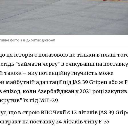
ативне фото з відкритих джерел
що ця історія є показовою не тільки в плані того
егідь "займати чергу" в очікуванні на поставку
 й також – яку потенційну гнучкість може
 майбутній адаптації під JAS 39 Gripen або ж F
в епізод, коли Азербайджан у 2021 році закупив 
крутив" їх під МіГ-29.
зує, що в строю ВПС Чехії є 12 літаків JAS 39 Gri
онтракт на поставку 24 літаків типу F-35