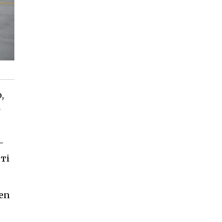
,
-
ті
pen