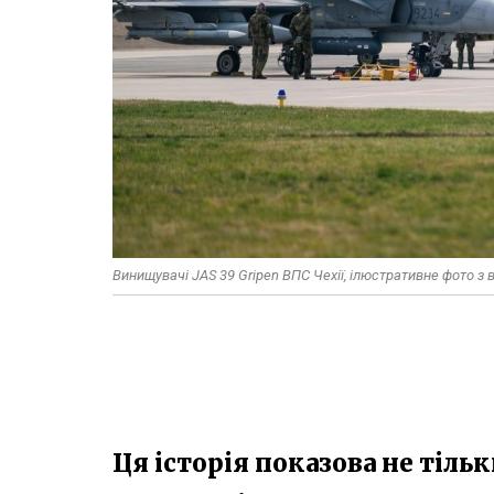
Винищувачі JAS 39 Gripen ВПС Чехії, ілюстративне фото з
Ця історія показова не тільк