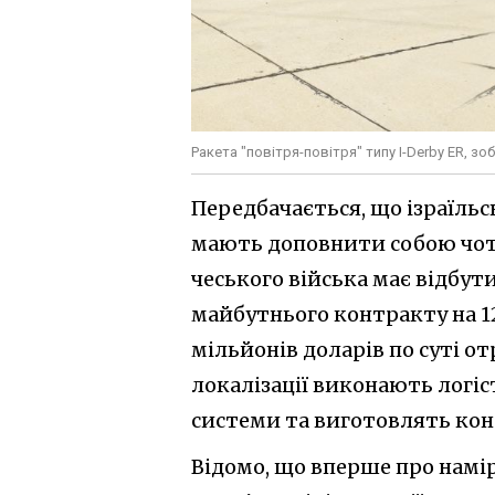
Ракета "повітря-повітря" типу I-Derby ER, з
Передбачається, що ізраїльс
мають доповнити собою чот
чеського війська має відбути
майбутнього контракту на 12
мільйонів доларів по суті о
локалізації виконають логі
системи та виготовлять кон
Відомо, що вперше про намір