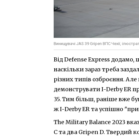
Винищувачі JAS 39 Gripen ВПС Чехії, ілюстр
Від Defense Express додамо, 
наскільки зараз треба заздал
різних типів озброєння. Але
демонструвати I-Derby ER при
35. Тим більш, раніше вже бу
ж I-Derby ER та успішно "при
The Military Balance 2023 вка
C та два Gripen D. Твердий к