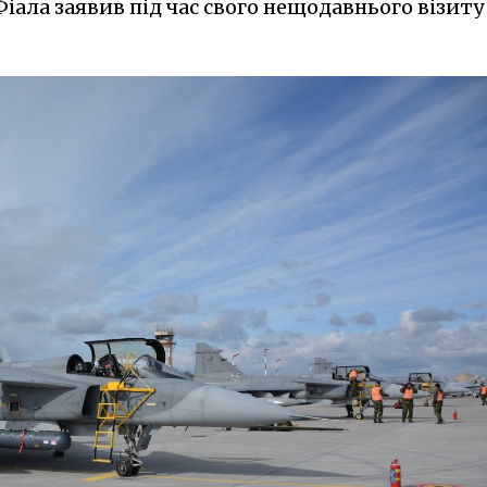
Фіала заявив під час свого нещодавнього візиту