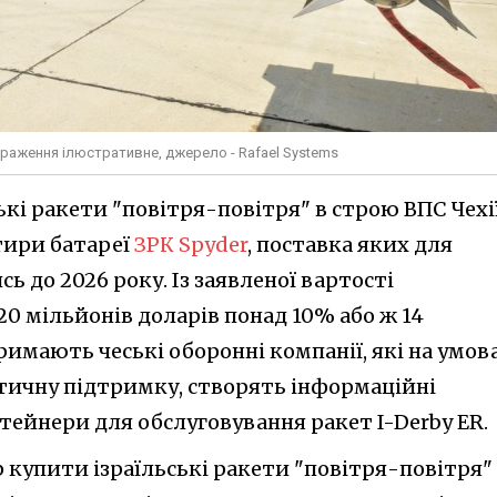
ображення ілюстративне, джерело - Rafael Systems
ькі ракети "повітря-повітря" в строю ВПС Чехі
ири батареї
ЗРК Spyder
, поставка яких для
сь до 2026 року. Із заявленої вартості
0 мільйонів доларів понад 10% або ж 14
тримають чеські оборонні компанії, які на умов
стичну підтримку, створять інформаційні
тейнери для обслуговування ракет I-Derby ER.
 купити ізраїльські ракети "повітря-повітря"