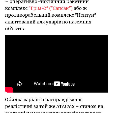
– оперативно-тактичний ракетний
комплекс
"Грім-2" ("Сапсан")
або ж
протикорабельний комплекс "Нептун",
адаптований для ударів по наземних
об’єктів.
Обидва варіанти насправді менш
реалістичні за той же ATACMS – станом на