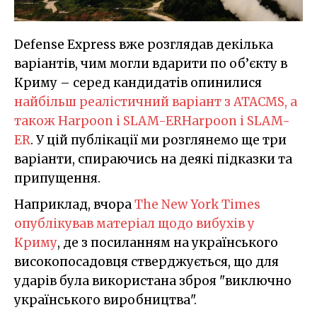
Defense Express вже розглядав декілька
варіантів, чим могли вдарити по об’єкту в
Криму – серед кандидатів опинилися
найбільш реалістичний варіант з ATACMS, а
також Harpoon і SLAM-ER
Harpoon і SLAM-
ER
. У цій публікації ми розглянемо ще три
варіанти, спираючись на деякі підказки та
припущення.
Наприклад, вчора
The New York Times
опублікував матеріал щодо вибухів у
Криму
, де з посиланням на українського
високопосадовця стверджується, що для
ударів була використана зброя "виключно
українського виробництва".