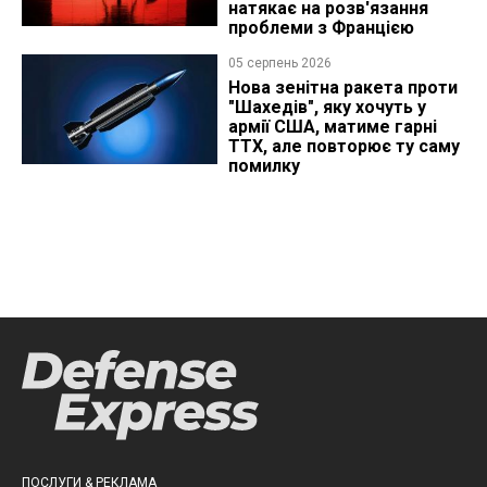
натякає на розв'язання
проблеми з Францією
05 серпень 2026
Нова зенітна ракета проти
"Шахедів", яку хочуть у
армії США, матиме гарні
ТТХ, але повторює ту саму
помилку
ПОСЛУГИ & РЕКЛАМА