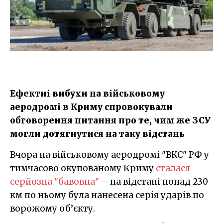
Ефектні вибухи на військовому
аеродромі в Криму спровокували
обговорення питання про те, чим же ЗСУ
могли дотягнутися на таку відстань
Вчора на військовому аеродромі "ВКС" РФ у
тимчасово окупованому Криму
сталася
серйозна "бавовна"
– на відстані понад 230
км по ньому була нанесена серія ударів по
ворожому об’єкту.