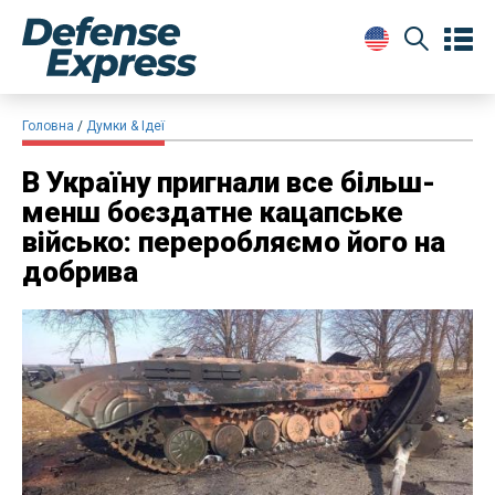
Головна
Думки & Ідеї
В Україну пригнали все більш-
менш боєздатне кацапське
військо: переробляємо його на
добрива