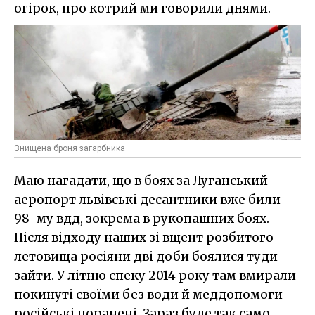
огірок, про котрий ми говорили днями.
Знищена броня загарбника
Маю нагадати, що в боях за Луганський
аеропорт львівські десантники вже били
98-му вдд, зокрема в рукопашних боях.
Після відходу наших зі вщент розбитого
летовища росіяни дві доби боялися туди
зайти. У літню спеку 2014 року там вмирали
покинуті своїми без води й меддопомоги
російські поранені. Зараз буде так само,