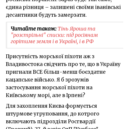
єдина різниця – залишені своїми іванівські
десантники будуть замерзати.
Читайте також:
Тінь Яроша та
"розстрільні" списки: під росіянам
горітиме земля і в Україні, і в РФ
Присутність морської піхоти аж з
Владивостока свідчить про те, що в Україну
пригнали ВСЕ більш-менш боєздатне
кацапське військо. Я б зрозумів
застосування морської піхоти на
Київському морі, але в Ірпені?
Для захоплення Києва формується
штурмове угруповання, до котрого
включають підрозділи Росгвардії