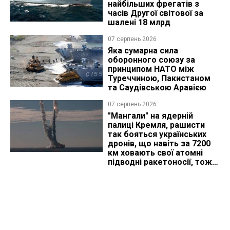
найбільших фрегатів з
часів Другої світової за
шалені 18 млрд
07 серпень 2026
Яка сумарна сила
оборонного союзу за
принципом НАТО між
Туреччиною, Пакистаном
та Саудівською Аравією
07 серпень 2026
"Мангали" на ядерній
палиці Кремля, рашисти
так бояться українських
дронів, що навіть за 7200
км ховають свої атомні
підводні ракетоносії, тож
що видно з космосу