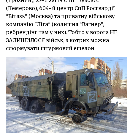
(Грозний), 27-й загін СпП "Кузбасс"
(Кемерово), 604-й центр СпП Росгвардії
"Вітязь” (Москва) та приватну військову
компанію "Ліга" (колишня “Вагнер”,
ребрендінг там у них). Тобто у ворога НЕ
ЗАЛИШИЛОСЯ військ, з котрих можна
сформувати штурмовий ешелон.