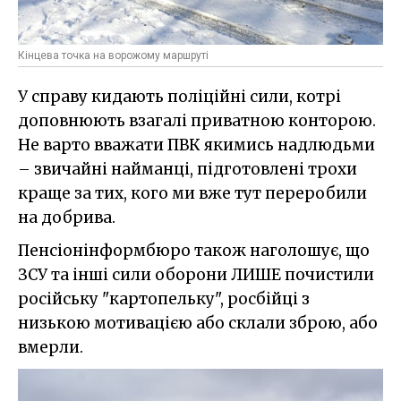
Кінцева точка на ворожому маршруті
У справу кидають поліційні сили, котрі
доповнюють взагалі приватною конторою.
Не варто вважати ПВК якимись надлюдьми
– звичайні найманці, підготовлені трохи
краще за тих, кого ми вже тут переробили
на добрива.
Пенсіонінформбюро також наголошує, що
ЗСУ та інші сили оборони ЛИШЕ почистили
російську "картопельку", росбійці з
низькою мотивацією або склали зброю, або
вмерли.