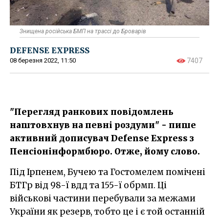
Знищена російська БМП на трассі до Броварів
DEFENSE EXPRESS
08 березня 2022, 11:50
7407
"Перегляд ранкових повідомлень
наштовхнув на певні роздуми" - пише
активний дописувач Defense Express з
Пенсіонінформбюро. Отже, йому слово.
Під Ірпенем, Бучею та Гостомелем помічені
БТГр від 98-ї вдд та 155-ї обрмп. Ці
військові частини перебували за межами
України як резерв, тобто це і є той останній