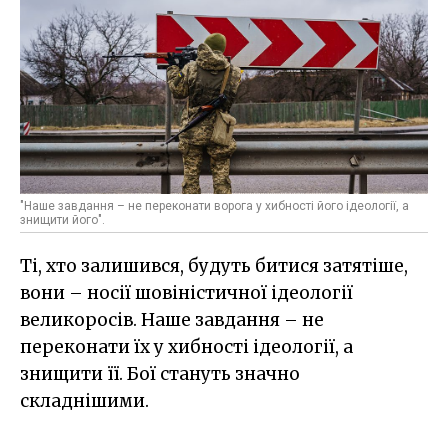
"Наше завдання – не переконати ворога у хибності його ідеології, а
знищити його".
Ті, хто залишився, будуть битися затятіше,
вони – носії шовіністичної ідеології
великоросів. Наше завдання – не
переконати їх у хибності ідеології, а
знищити її. Бої стануть значно
складнішими.