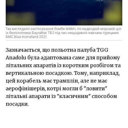
Так виглядало застосування бомби MAM-L по надводній морській цілі
із безпілотника Bayraktar TB2 під час нещодавніх навчань турецьких
ВМС Blue Homeland 2021
Зазначається, що польотна палуба TGG
Anadolu була адаптована саме для прийому
літальних апаратів із коротким розбігом та
вертикальною посадкою. Тому, наприклад,
цей корабель має трамплін, але не має
аерофінішерів, котрі могли б "ловити"
літальні апарати із "класичним" способом
посадки.