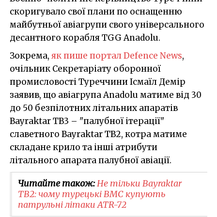
скоригувало свої плани по оснащенню
майбутньої авіагрупи свого універсального
десантного корабля TGG Anadolu.
Зокрема,
як пише портал Defence News
,
очільник Секретаріату оборонної
промисловості Туреччини Ісмаїл Демір
заявив, що авіагрупа Anadolu матиме від 30
до 50 безпілотних літальних апаратів
Bayraktar TB3 – "палубної ітерації"
славетного Bayraktar TB2, котра матиме
складане крило та інші атрибути
літального апарата палубної авіації.
Читайте також:
Не тільки Bayraktar
TB2: чому турецькі ВМС купують
патрульні літаки ATR-72