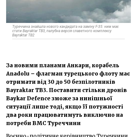
Туреччина знайшла нового кандидата на заміну F-35: ним має
стати Bayraktar TB3, палубна версія славетного комплексу
Bayraktar TB2
За новими планами Анкари, корабель
Anadolu – флагман турецького флоту має
отримати від 30 до 50 безпілотників
Bayraktar TB3. Поставити стільки дронів
Baykar Defence зможе за нинішньої
ситуації лише тоді, якщо її потужності
два роки працюватимуть виключно на
потреби ВМС Туреччини
Воєнно-політичне керівництво Туреччини