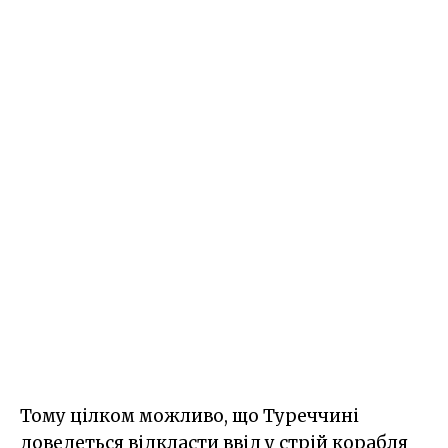
Тому цілком можливо, що Туреччині
доведеться відкласти ввід у стрій корабля