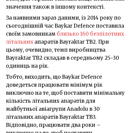
значення також в іншому контексті.
За наявними зараз даними, із 2014 року по
сьогоднішній час Baykar Defence поставила
своїм замовникам
близько 160 безпілотних
літальних
апаратів Bayraktar TB2. При
цьому, очевидно, темп виробництва
Bayraktar TB2 складав в середньому 25-30
одиниць на рік.
Тобто, виходить, що Baykar Defence
доведеться працювати мінімум рік
виключно на те, щоб поставити мінімальну
кількість літальних апаратів для
майбутньої авіагрупи Anadolu в 30
літальних апаратів Bayraktar TB3.
Відповідно, працювати два роки –
виключно на те, щоб поставити