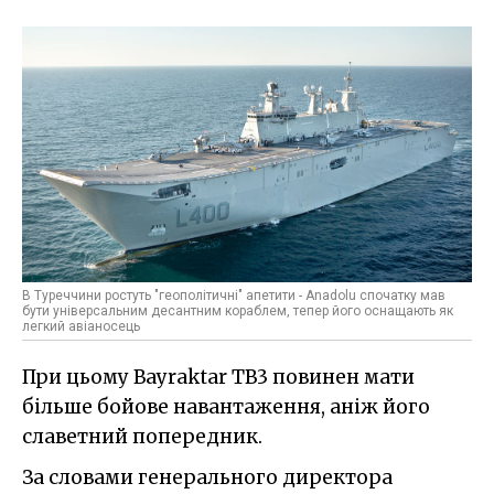
В Туреччини ростуть "геополітичні" апетити - Anadolu спочатку мав
бути універсальним десантним кораблем, тепер його оснащають як
легкий авіаносець
При цьому Bayraktar TB3 повинен мати
більше бойове навантаження, аніж його
славетний попередник.
За словами генерального директора