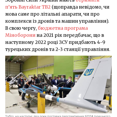
п’ять Bayraktar TB2
(щоправда невідомо, чи
мова саме про літальні апарати, чи про
комплекси із дронів та машин управління).
В свою чергу,
бюджетна програма
Міноборони
на 2021 рік передбачає, що в
наступному 2022 році ЗСУ придбають 4-9
турецьких дронів та 2-3 станції управління.
Тобто, на наступні два роки поставка перспективних БПЛА турецького