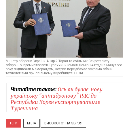
Міністр оборони України Андрій Таран та очільник Секретаріату
оборонної промисловості Туреччини Ісмаїл Демір 14 грудня минулого
року підписали меморандум, котрий передбачає зокрема обмін
технологіями при спільному виробництві БПЛА
Читайте також:
Ось як буває: нову
українську "антидронову" РЛС до
Республіки Корея експортуватиме
Туреччина
ТЕГИ
БПЛА
ВИСОКОТОЧНА ЗБРОЯ