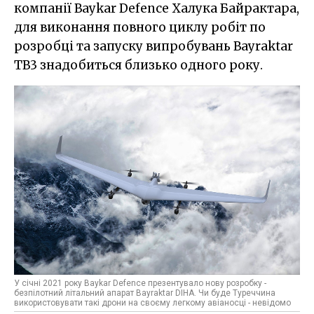
компанії Baykar Defence Халука Байрактара,
для виконання повного циклу робіт по
розробці та запуску випробувань Bayraktar
TB3 знадобиться близько одного року.
У січні 2021 року Baykar Defence презентувало нову розробку -
безпілотний літальний апарат Bayraktar DIHA. Чи буде Туреччина
використовувати такі дрони на своєму легкому авіаносці - невідомо