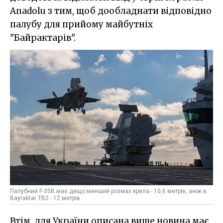
Anadolu з тим, щоб дообладнати відповідно
палубу для прийому майбутніх
"Байрактарів".
Палубний F-35B має дещо менший розмах крила - 10,6 метрів, аніж в
Bayraktar TB2 - 12 метрів
Втім, для України описана вище новина має