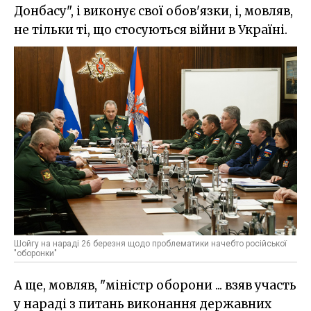
Донбасу", і виконує свої обов'язки, і, мовляв,
не тільки ті, що стосуються війни в Україні.
Шойгу на нараді 26 березня щодо проблематики начебто російської
"оборонки"
А ще, мовляв, "міністр оборони ... взяв участь
у нараді з питань виконання державних