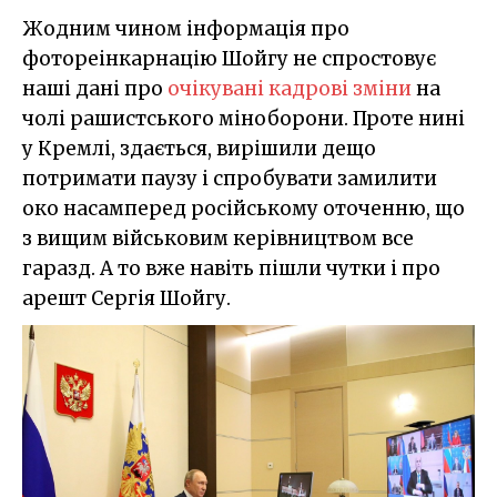
Жодним чином інформація про
фотореінкарнацію Шойгу не спростовує
наші дані про
очікувані кадрові зміни
на
чолі рашистського міноборони. Проте нині
у Кремлі, здається, вирішили дещо
потримати паузу і спробувати замилити
око насамперед російському оточенню, що
з вищим військовим керівництвом все
гаразд. А то вже навіть пішли чутки і про
арешт Сергія Шойгу.