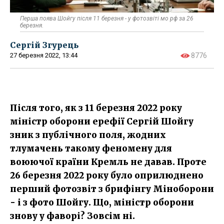
Перша поява Шойгу після 11 березня - у фотозвіті мо рф за 26
березня.
Сергій Згурець
27 березня 2022, 13:44
8776
Після того, як з 11 березня 2022 року
міністр оборони ерефії Сергій Шойгу
зник з публічного поля, жодних
тлумачень такому феномену для
воюючої країни Кремль не давав. Проте
26 березня 2022 року було оприлюднено
перший фотозвіт з брифінгу Міноборони
- і з фото Шойгу. Що, міністр оборони
знову у фаворі? Зовсім ні.