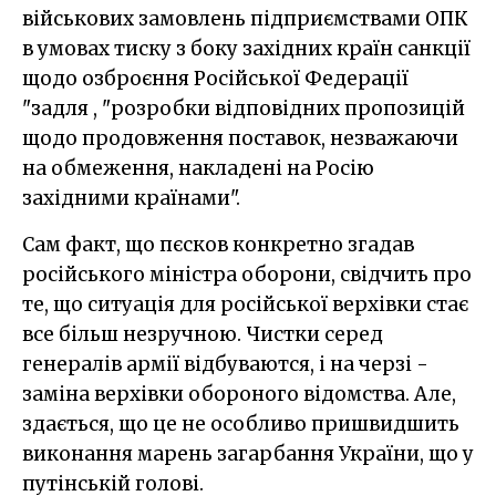
військових замовлень підприємствами ОПК
в умовах тиску з боку західних країн санкції
щодо озброєння Російської Федерації
"задля , "розробки відповідних пропозицій
щодо продовження поставок, незважаючи
на обмеження, накладені на Росію
західними країнами".
Сам факт, що пєсков конкретно згадав
російського міністра оборони, свідчить про
те, що ситуація для російської верхівки стає
все більш незручною. Чистки серед
генералів армії відбуваются, і на черзі -
заміна верхівки обороного відомства. Але,
здається, що це не особливо пришвидшить
виконання марень загарбання України, що у
путінській голові.