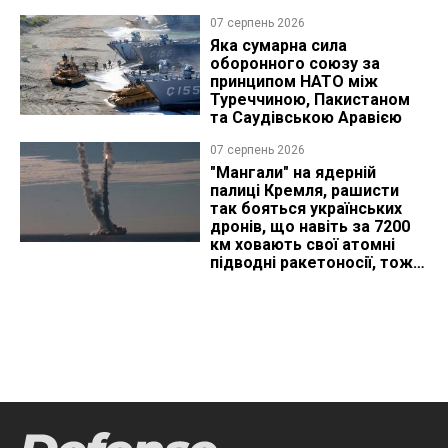
07 серпень 2026
Яка сумарна сила
оборонного союзу за
принципом НАТО між
Туреччиною, Пакистаном
та Саудівською Аравією
07 серпень 2026
"Мангали" на ядерній
палиці Кремля, рашисти
так бояться українських
дронів, що навіть за 7200
км ховають свої атомні
підводні ракетоносії, тож
що видно з космосу