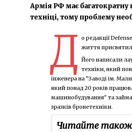
Армія РФ має багатократну 
техніці​, тому проблему н
Д
о редакції Defense
життя присвятили
Його написали лау
техніки, який пон
інженера на "Заводі ім. Мал
який понад 20 років працюв
машинобудування" та займа
зразків бронетехніки.
Читайте також