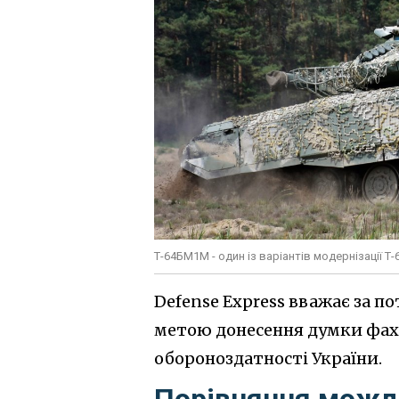
Т-64БМ1М - один із варіантів модернізації Т-
Defense Express вважає за по
метою донесення думки фахі
обороноздатності України.
Порівняння можл