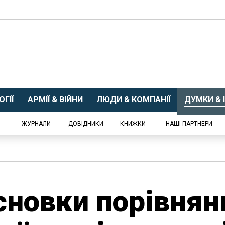
ГІЇ
АРМІЇ & ВІЙНИ
ЛЮДИ & КОМПАНІЇ
ДУМКИ & І
ЖУРНАЛИ
ДОВІДНИКИ
КНИЖКИ
НАШІ ПАРТНЕРИ
исновки порівнян