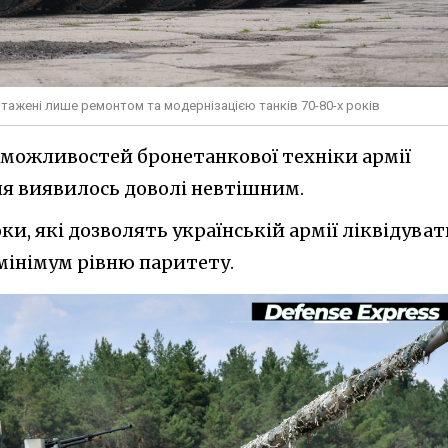
нтажені лише ремонтом та модернізацією танків 70-80-х років
 можливостей бронетанкової техніки армії
ння виявилось доволі невтішним.
ки, які дозволять українській армії ліквідува
мінімум рівню паритету.