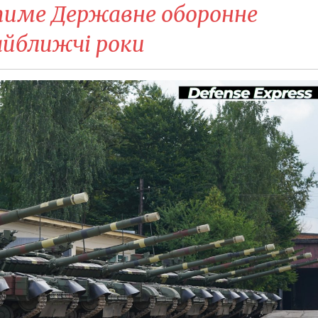
име Державне оборонне
айближчі роки