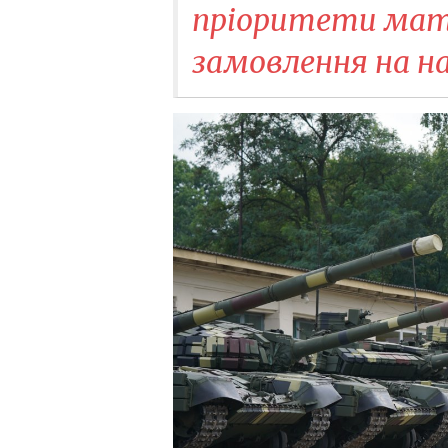
пріоритети мат
замовлення на н