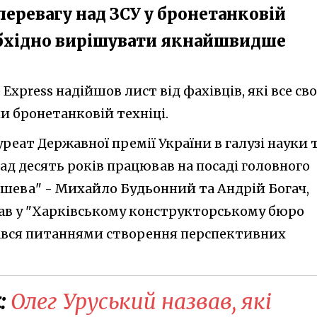
перевагу над ЗСУ у бронетанковій
еобхідно вирішувати якнайшвидше
 Express надійшов лист від фахівців, які все св
 бронетанковій техніці.
реат Державної премії України в галузі науки 
ад десять років працював на посаді головного
ишева" - Михайло Будьонний та Андрій Богач,
ав у "Харківському конструкторському бюро
вся питаннями створення перспективних
:
Олег Уруський назвав, які