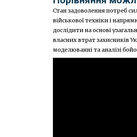
Стан задоволення потреб сил
військової техніки і напря
дослідити на основі узагаль
власних втрат захисників У
моделюванні та аналізі бойо