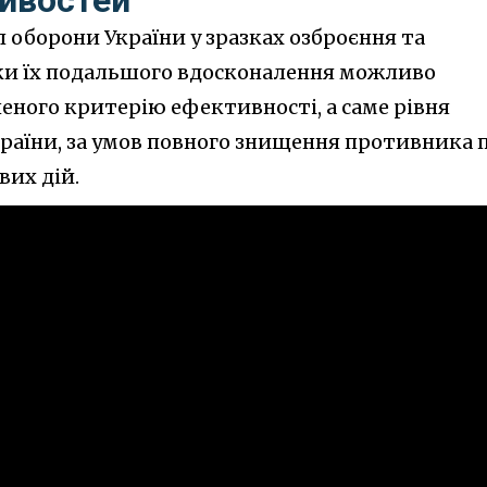
 оборони України у зразках озброєння та
мки їх подальшого вдосконалення можливо
неного критерію ефективності, а саме рівня
країни, за умов повного знищення противника 
вих дій.