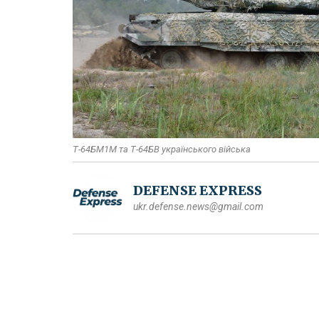
Т-64БМ1М та Т-64БВ українського війська
DEFENSE EXPRESS
ukr.defense.news@gmail.com