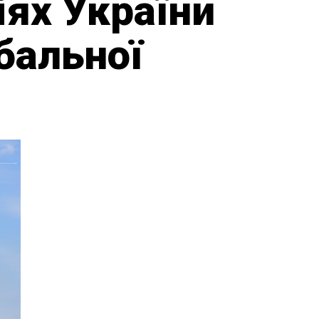
іях України
бальної