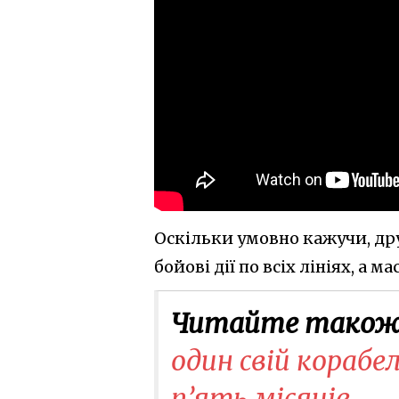
Оскільки умовно кажучи, дру
бойові дії по всіх лініях, а 
Читайте також
один свій корабе
п’ять місяців