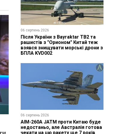
06 серпень 2026
Після України з Bayraktar TB2 та
рашистів з "Орионом" Китай теж
взявся знищувати морські дрони з
БПЛА KVD002
06 серпень 2026
AIM-260A JATM проти Китаю буде
недостаньо, але Австралія готова
ти
чекати на цю ракету ще 7 років