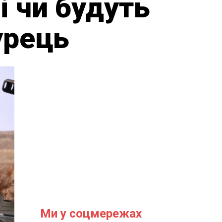
і чи будуть
урець
Ми у соцмережах