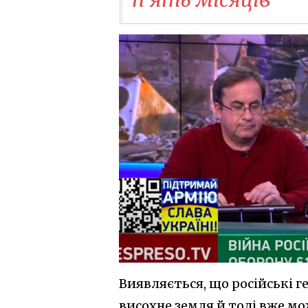
Виявляється, що російські г
висохне земля й тоді вже м