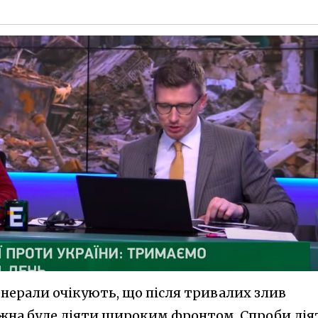
енерали очікують, що після тривалих злив
ожна буде діяти широким фронтом. Спроби дія