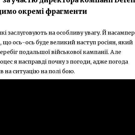
одимо окремі фрагменти
які заслуговують на особливу увагу. Й насампе
ь, що ось-ось буде великий наступ росіян, який
еребіг подальшої військової кампанії. Але
цес я насправді почну з погоди, адже погода
 на ситуацію на полі бою.