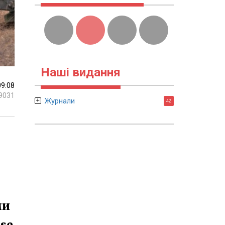
Наші видання
09:08
9031
Журнали
42
ми
se