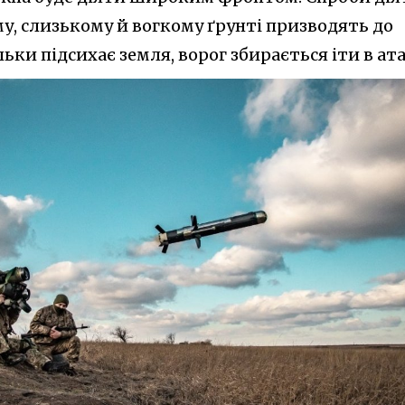
, слизькому й вогкому ґрунті призводять до
ьки підсихає земля, ворог збирається іти в ата