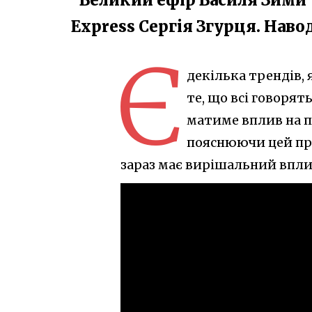
Express Сергія Згурця. Нав
Є
декілька трендів, 
те, що всі говорят
матиме вплив на п
пояснюючи цей про
зараз має вирішальний вплив