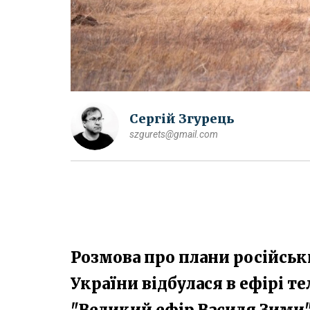
Сергій Згурець
szgurets@gmail.com
Розмова про плани російськи
України відбулася в ефірі т
"Великий ефір Василя Зими"