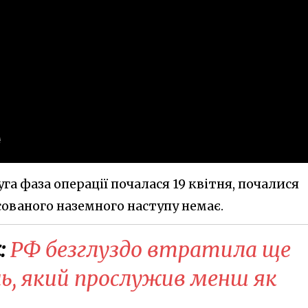
га фаза операції почалася 19 квітня, почалися
масованого наземного наступу немає.
:
РФ безглуздо втратила ще
ль, який прослужив менш як