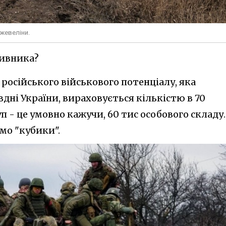
Джевеліни.
тивника?
 російського військового потенціалу, яка
вдні України, вираховується кількістю в 70
- це умовно кажучи, 60 тис особового складу.
мо "кубики".