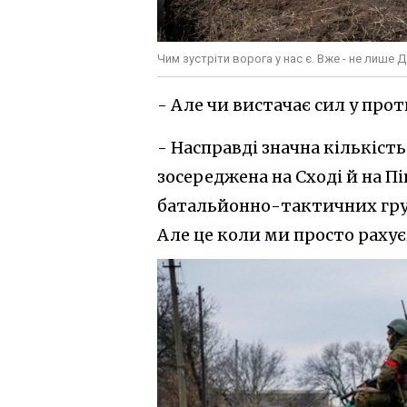
Чим зустріти ворога у нас є. Вже - не лише 
- Але чи вистачає сил у про
- Насправді значна кількість
зосереджена на Сході й на Пі
батальйонно-тактичних груп 
Але це коли ми просто рахує