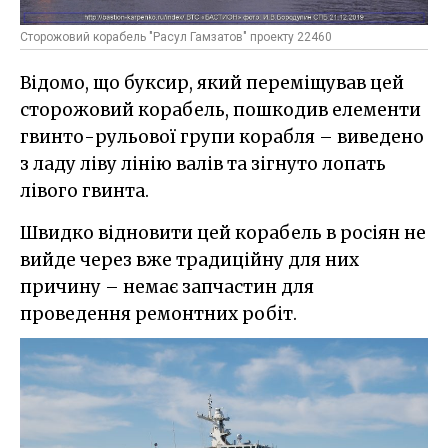
Cторожовий корабель "Расул Гамзатов" проекту 22460
Відомо, що буксир, який переміщував цей
сторожовий корабель, пошкодив елементи
гвинто-рульової групи корабля – виведено
з ладу ліву лінію валів та зігнуто лопать
лівого гвинта.
Швидко відновити цей корабель в росіян не
вийде через вже традиційну для них
причину – немає запчастин для
проведення ремонтних робіт.