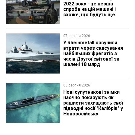
2022 року - це перша
спроба на цій машині і
схоже, що будуть ще
07 серпня 2026
У Rheinmetall озвучили
втрати через скасування
найбільших фрегатів з
часів Другої світової за
шалені 18 млрд
06 серпня 2026
Нові супутникові знімки
наочно показують як
рашисти захищають свої
підводні носії "Калібрів" у
Новоросійську