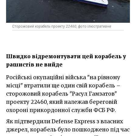
Сторожовий корабель проекту 22460, фото ілюстративне
Швидко відремонтувати цей корабель у
рашистів не вийде
Російські окупаційні війська "на рівному
місці" втратили ще один свій корабель –
сторожовий корабель "Расул Гамзатов"
проекту 22460, який належав береговій
охороні прикордонної служби ФСБ РФ.
Як підтвердили Defense Express з власних
джерел, корабель було пошкоджено під час