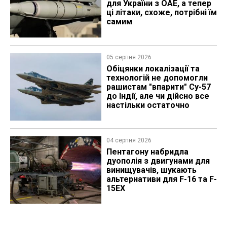
для України з ОАЕ, а тепер
ці літаки, схоже, потрібні їм
самим
05 серпня 2026
Обіцянки локалізації та
технологій не допомогли
рашистам "впарити" Су-57
до Індії, але чи дійсно все
настільки остаточно
04 серпня 2026
Пентагону набридла
дуополія з двигунами для
винищувачів, шукають
альтернативи для F-16 та F-
15EX