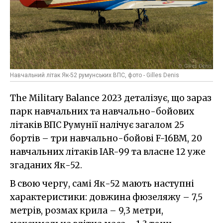
Навчальний літак Як-52 румунських ВПС, фото - Gilles Denis
The Military Balance 2023 деталізує, що зараз
парк навчальних та навчально-бойових
літаків ВПС Румунії налічує загалом 25
бортів – три навчально-бойові F-16BM, 20
навчальних літаків IAR-99 та власне 12 уже
згаданих Як-52.
В свою чергу, самі Як-52 мають наступні
характеристики: довжина фюзеляжу – 7,5
метрів, розмах крила – 9,3 метри,