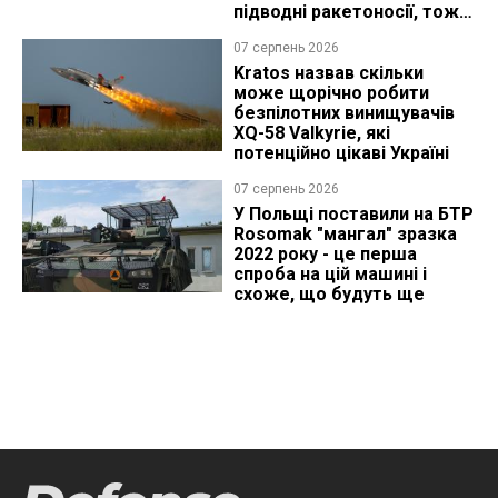
підводні ракетоносії, тож
що видно з космосу
07 серпень 2026
Kratos назвав скільки
може щорічно робити
безпілотних винищувачів
XQ-58 Valkyrie, які
потенційно цікаві Україні
07 серпень 2026
У Польщі поставили на БТР
Rosomak "мангал" зразка
2022 року - це перша
спроба на цій машині і
схоже, що будуть ще