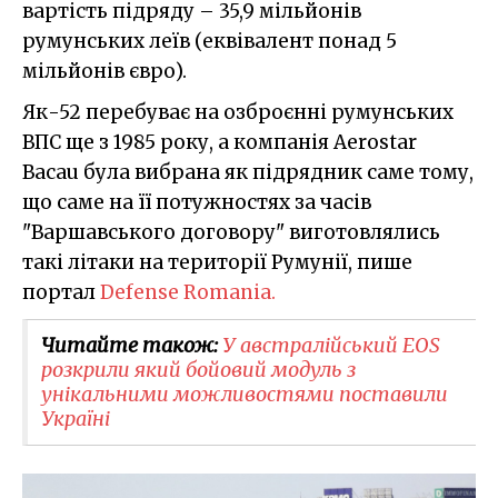
вартість підряду – 35,9 мільйонів
румунських леїв (еквівалент понад 5
мільйонів євро).
Як-52 перебуває на озброєнні румунських
ВПС ще з 1985 року, а компанія Aerostar
Bacau була вибрана як підрядник саме тому,
що саме на її потужностях за часів
"Варшавського договору" виготовлялись
такі літаки на території Румунії, пише
портал
Defense Romania.
Читайте також:
У австралійський EOS
розкрили який бойовий модуль з
унікальними можливостями поставили
Україні