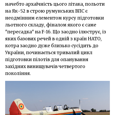
начебто архаїчність цього літака, польоти
на Як-52 в строю румунських ВПС є
неодмінним елементом курсу підготовки
льотного складу, фіналом якого є саме
"пересадка" на F-16. Що заодно ілюструє, із
яких базових речей в одній з країн НАТО,
котра заодно дуже близько сусідить до
України, починається тривалий цикл
підготовки пілотів для опанування
західних винищувачів четвертого
покоління.