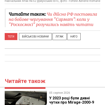
Навчальний літак Як-52 румунських ВПС, фото - Fortele Aeriene Romane
Читайте також:
Чи дійсно РФ поставила
на бойове чергування "Сармат": коли у
"Роскосмосі" розучились навіть читати
ТЕГИ
ВІЙСЬКОВІ НОВИНИ
ЛІТАК
НАТО
Читайте також
05 серпня 2026
У 2023 році були дивні
чутки про Mirage-2000-9