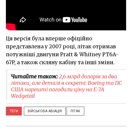
Ця версія була вперше офіційно
представлена у 2007 році, літак отримав
потужніші двигуни Pratt & Whitney PT6A-
67P, а також скляну кабіну та інші зміни.
Читайте також:
2,6 млрд доларів за два
літаки, але деталі в секреті: Boeing та ПС
США нарешті погодили ціну на E-7A
Wedgetail
ТЕГИ
ВІЙСЬКОВА АВІАЦІЯ
ЛІТАК