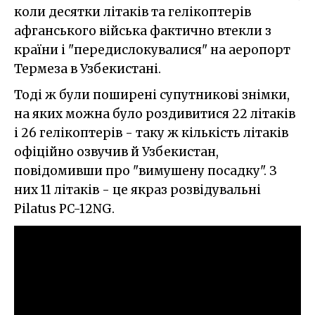
коли десятки літаків та гелікоптерів
афганського війська фактично втекли з
країни і "передислокувалися" на аеропорт
Термеза в Узбекистані.
Тоді ж були поширені супутникові знімки,
на яких можна було роздивитися 22 літаків
і 26 гелікоптерів - таку ж кількість літаків
офіційно озвучив й Узбекистан,
повідомивши про "вимушену посадку". З
них 11 літаків - це якраз розвідувальні
Pilatus PC-12NG.