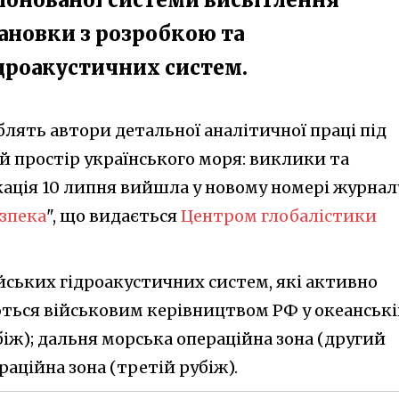
тановки з розробкою та
дроакустичних систем.
лять автори детальної аналітичної праці під
й простір українського моря: виклики та
ікація 10 липня вийшла у новому номері журнал
зпека
", що видається
Центром глобалістики
йських гідроакустичних систем, які активно
ться військовим керівництвом РФ у океанськ
біж); дальня морська операційна зона (другий
раційна зона (третій рубіж).