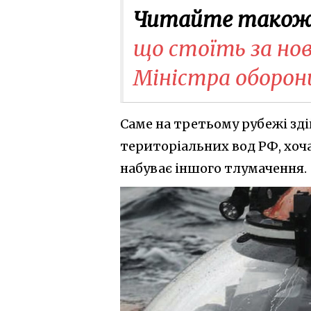
Читайте також
що стоїть за н
Міністра оборон
Саме на третьому рубежі зд
територіальних вод РФ, хоча
набуває іншого тлумачення.