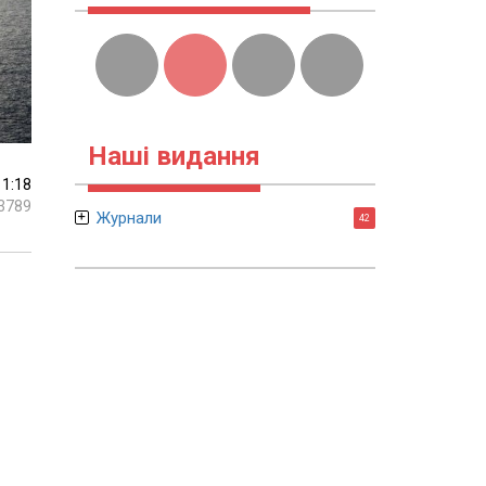
Наші видання
11:18
3789
Журнали
42