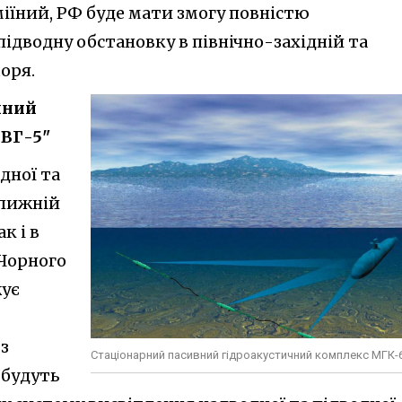
Зміїний, РФ буде мати змогу повністю
ідводну обстановку в північно-західній та
оря.
чний
 ВГ-5"
дної та
ближній
к і в
 Чорного
жує
 з
Стаціонарний пасивний гідроакустичний комплекс МГК-
 будуть