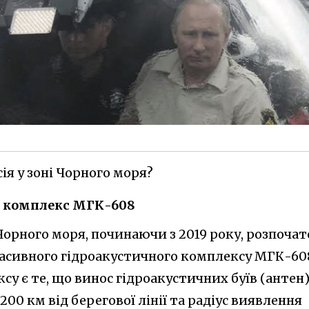
ія у зоні Чорного моря?
й комплекс МГК-608
 Чорного моря, починаючи з 2019 року, розпочат
асивного гідроакустичного комплексу МГК-60
у є те, що винос гідроакустичних буїв (антен
200 км
від берегової лінії та радіус виявлення