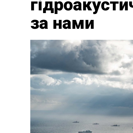
гідроакусти
за нами