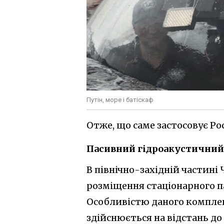
Путін, море і батіскаф
Отже, що саме застосовує Рос
Пасивний гідроакустични
В північно-західній частині
розміщення стаціонарного п
Особливістю даного комплекс
здійснюється на відстань до