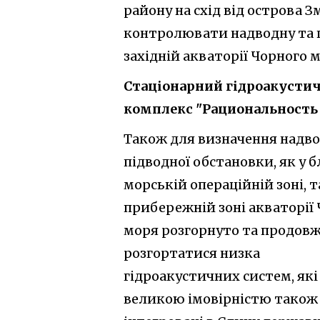
району на схід від острова 
контролювати надводну та п
західній акваторії Чорного м
Стаціонарний гідроакусти
комплекс "Рациональность
Також для визначення надво
підводної обстановки, як у 
морській операційній зоні, та
прибережній зоні акваторії
моря розгорнуто та продов
розгортатися низка
гідроакустичних систем, які
великою імовірністю також