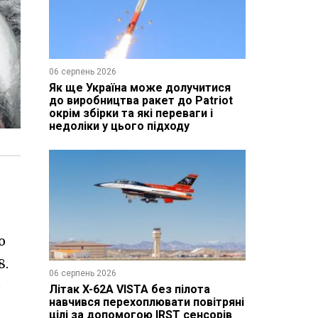
06 серпень 2026
Як ще Україна може долучитися
до виробництва ракет до Patriot
окрім збірки та які переваги і
недоліки у цього підходу
о
8.
06 серпень 2026
)
Літак X-62A VISTA без пілота
навчився перехоплювати повітряні
цілі за допомогою IRST сенсорів