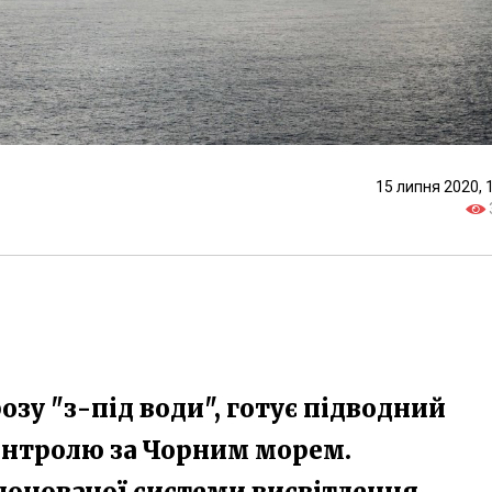
15 липня 2020, 
зу "з-під води", готує підводний
онтролю за Чорним морем.
лонованої системи висвітлення