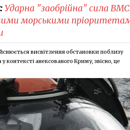
:
Ударна "заобрійна" сила ВМС
овими морськими пріоритета
и
ійснюється висвітлення обстановки поблизу
 у контексті анексованого Криму, звісно, це