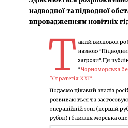
надводної та підводної обс
впровадженням новітніх гі
Т
акий висновок роб
назвою "Підводни
загрози". Ця публ
"
Чорноморська бе
"Стратегія ХХІ".
Подаємо цікавий аналіз росі
розвиваються та застосовую
операційній зоні (першій ру
рубіж) і ближня морська опе