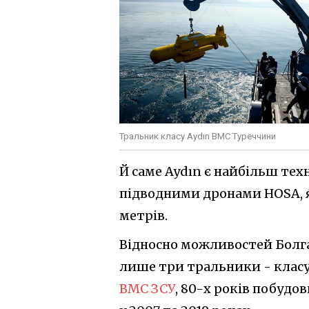
Тральник класу Aydın ВМС Туреччини
Й саме Aydın є найбільш те
підводними дронами HOSA, 
метрів.
Відносно можливостей Болгарі
лише три тральники - клас
ВМС ЗСУ
, 80-х років побудов