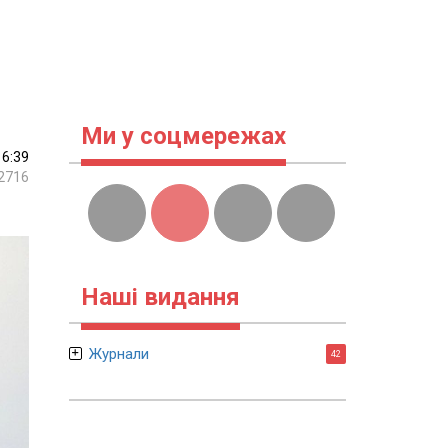
Ми у соцмережах
16:39
2716
Наші видання
Журнали
42