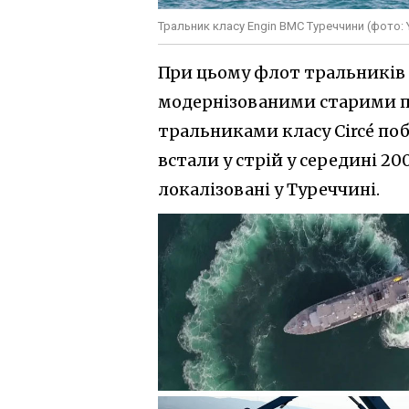
Тральник класу Engin ВМС Туреччини (фото: Y
При цьому флот тральників у
модернізованими старими пе
тральниками класу Circé поб
встали у стрій у середині 20
локалізовані у Туреччині.