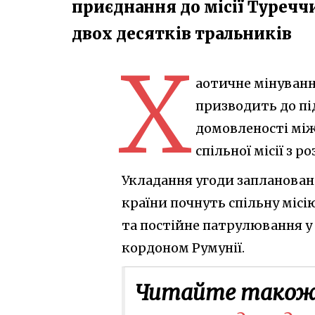
приєднання до місії Туречч
двох десятків тральників
Х
аотичне мінуванн
призводить до пі
домовленості між
спільної місії з 
Укладання угоди заплановане 
країни почнуть спільну місі
та постійне патрулювання у 
кордоном Румунії.
Читайте також