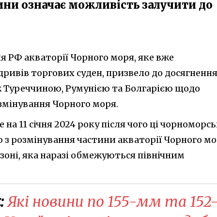
ини означає можливість залучити до
я РФ акваторії Чорного моря, яке вже
дривів торгових суден, призвело до досягненн
 Туреччиною, Румунією та Болгарією щодо
розмінування Чорного моря.
на 11 січня 2024 року після чого ці чорноморсь
ю з розмінування частини акваторії Чорного м
зоні, яка наразі обмежуються північним
:
Які новини по 155-мм та 152