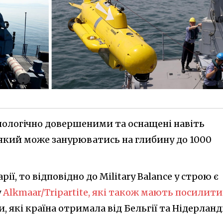
хнологічно довершеними та оснащені навіть
який може занурюватись на глибину до 1000
ї, то відповідно до Military Balance у строю є
у
Alkmaar/Tripartite, які також мають посилити
и, які країна отримала від Бельгії та Нідерланд