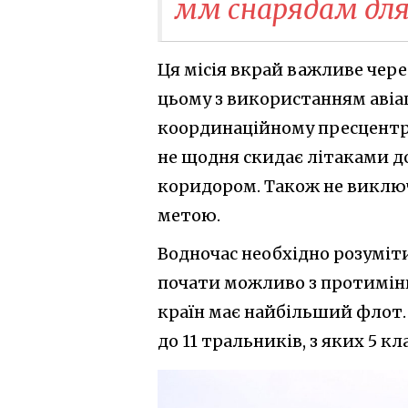
мм снарядам для 
Ця місія вкрай важливе чере
цьому з використанням авіац
координаційному пресцентрі
не щодня скидає літаками до
коридором. Також не викл
метою.
Водночас необхідно розуміт
почати можливо з протимінн
країн має найбільший флот. 
до 11 тральників, з яких 5 кл