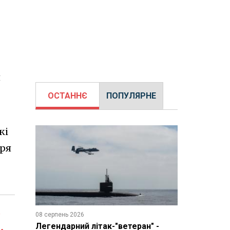
я
ОСТАННЄ
ПОПУЛЯРНЕ
кі
оря
-
08 серпень 2026
Легендарний літак-"ветеран" -