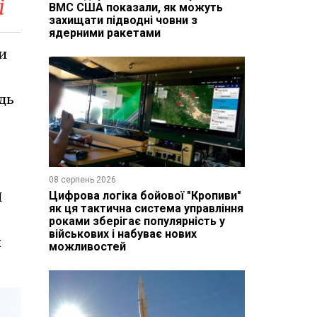
і
ВМС США показали, як можуть
захищати підводні човни з
ядерними ракетами
и
дь
08 серпень 2026
Й
Цифрова логіка бойової "Кропиви"
як ця тактична система управління
роками зберігає популярність у
військових і набуває нових
и
можливостей