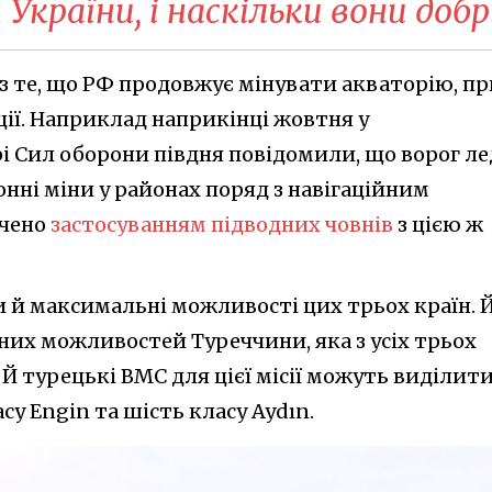
України, і наскільки вони добр
з те, що РФ продовжує мінувати акваторію, пр
ії. Наприклад наприкінці жовтня у
 Сил оборони півдня повідомили, що ворог ле
нні міни у районах поряд з навігаційним
ючено
застосуванням підводних човнів
з цією ж
и й максимальні можливості цих трьох країн. 
их можливостей Туреччини, яка з усіх трьох
Й турецькі ВМС для цієї місії можуть виділит
асу Engin та шість класу Aydın.