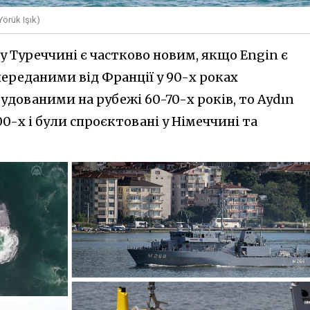
örük Işık)
 Туреччині є частково новим, якщо Engin є
реданими від Франції у 90-х роках
удованими на рубежі 60-70-х років, то Aydın
00-х і були спроєктовані у Німеччині та