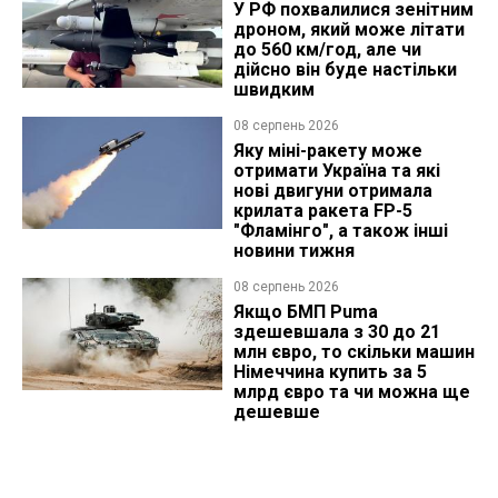
У РФ похвалилися зенітним
дроном, який може літати
до 560 км/год, але чи
дійсно він буде настільки
швидким
08 серпень 2026
Яку міні-ракету може
отримати Україна та які
нові двигуни отримала
крилата ракета FP-5
"Фламінго", а також інші
новини тижня
08 серпень 2026
Якщо БМП Puma
здешевшала з 30 до 21
млн євро, то скільки машин
Німеччина купить за 5
млрд євро та чи можна ще
дешевше