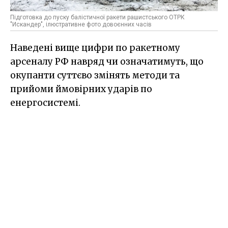
Підготовка до пуску балістичної ракети рашистського ОТРК
"Искандер", ілюстративне фото довоєнних часів
Наведені вище цифри по ракетному
арсеналу РФ навряд чи означатимуть, що
окупанти суттєво змінять методи та
прийоми ймовірних ударів по
енергосистемі.