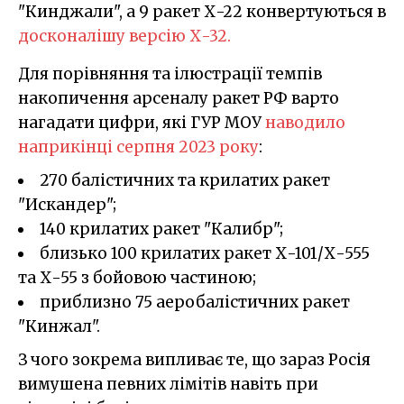
"Кинджали", а 9 ракет Х-22 конвертуються в
досконалішу версію Х-32.
Для порівняння та ілюстрації темпів
накопичення арсеналу ракет РФ варто
нагадати цифри, які ГУР МОУ
наводило
наприкінці серпня 2023 року
:
270 балістичних та крилатих ракет
"Искандер";
140 крилатих ракет "Калибр";
близько 100 крилатих ракет Х-101/Х-555
та Х-55 з бойовою частиною;
приблизно 75 аеробалістичних ракет
"Кинжал".
З чого зокрема випливає те, що зараз Росія
вимушена певних лімітів навіть при