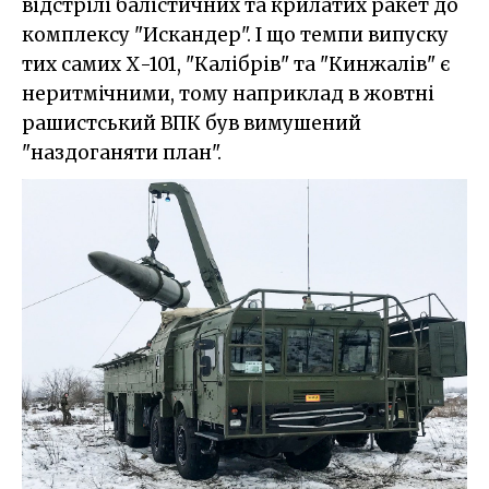
відстрілі балістичних та крилатих ракет до
комплексу "Искандер". І що темпи випуску
тих самих Х-101, "Калібрів" та "Кинжалів" є
неритмічними, тому наприклад в жовтні
рашистський ВПК був вимушений
"наздоганяти план".