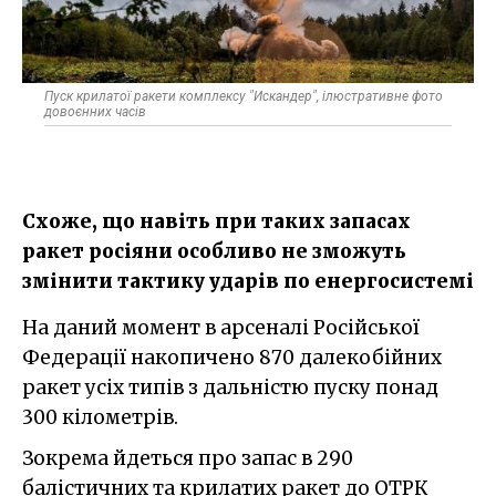
Пуск крилатої ракети комплексу "Искандер", ілюстративне фото
довоєнних часів
Схоже, що навіть при таких запасах
ракет росіяни особливо не зможуть
змінити тактику ударів по енергосистемі
На даний момент в арсеналі Російської
Федерації накопичено 870 далекобійних
ракет усіх типів з дальністю пуску понад
300 кілометрів.
Зокрема йдеться про запас в 290
балістичних та крилатих ракет до ОТРК