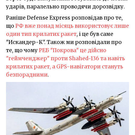
ударів, паралельно проводячи дорозвідку.
Раніше Defense Express розповідав про те,
що
РФ вже понад місяць використовує лише
один тип крилатих ракет
, і це був саме
"Искандер-К". Також ми розповідали про
те, що чому
РЕБ "Покрова" це дійсно
"геймченджер" проти Shahed-136 та навіть
крилатих ракет, а GPS-навігатори стануть
безпорадними
.