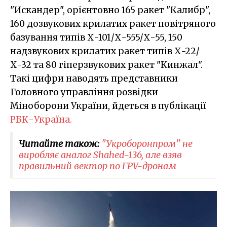
"Искандер", орієнтовно 165 ракет "Калибр",
160 дозвукових крилатих ракет повітряного
базування типів Х-101/Х-555/Х-55, 150
надзвукових крилатих ракет типів Х-22/
Х-32 та 80 гіперзвукових ракет "Кинжал".
Такі цифри наводять представники
Головного управління розвідки
Міноборони України, йдеться в публікації
РБК-Україна.
Читайте також:
"Укроборонпром" не
виробляє аналог Shahed-136, але взяв
правильний вектор по FPV-дронам