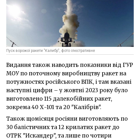
Пуск ворожої ракети "Калибр", фото ілюстративне
Видання також наводить показники від ГУР
МОУ по поточному виробництву ракет на
потужностях російського ВПК, і там вказані
наступні цифри – у жовтні 2023 року було
виготовлено 115 далекобійних ракет,
зокрема 40 Х-101 та 20 "Калібрів".
Також щомісяця росіяни виготовляють по
30 балістичних та 12 крилатих ракет до
ОТРК "Искандер", та лише по чотири