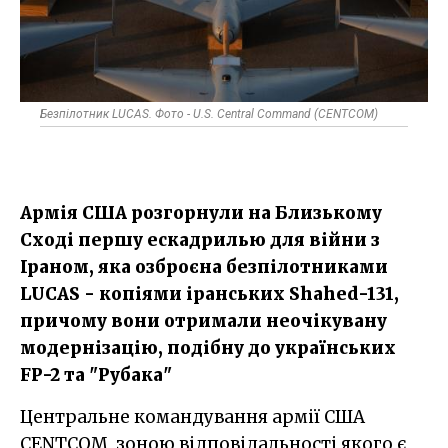
Безпілотник LUCAS. Фото - U.S. Central Command (CENTCOM)
Армія США розгорнули на Близькому
Сході першу ескадрилью для війни з
Іраном, яка озброєна безпілотниками
LUCAS - копіями іранських Shahed-131,
причому вони отримали неочікувану
модернізацію, подібну до українських
FP-2 та "Рубака"
Центральне командування армії США
CENTCOM, зоною відповідальності якого є