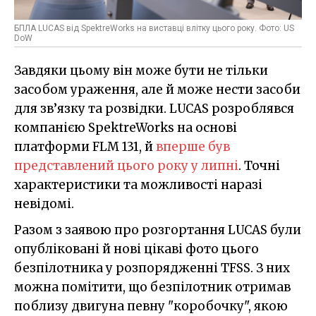
БПЛА LUCAS від SpektreWorks на виставці влітку цього року. Фото: US
DoW
Завдяки цьому він може бути не тільки
засобом ураження, але й може нести засоби
для зв’язку та розвідки. LUCAS розроблявся
компанією SpektreWorks на основі
платформи FLM 131, й
вперше був
представлений цього року у липні
. Точні
характеристики та можливості наразі
невідомі.
Разом з заявою про розгортання LUCAS були
опубліковані й нові цікаві фото цього
безпілотника у розпорядженні TFSS. З них
можна помітити, що безпілотник отримав
поблизу двигуна певну "коробочку", якою