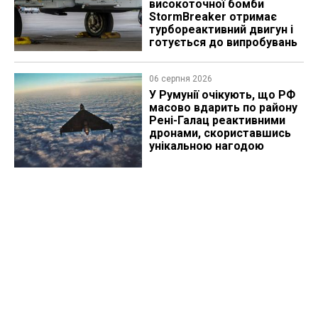
високоточної бомби
StormBreaker отримає
турбореактивний двигун і
готується до випробувань
06 серпня 2026
У Румунії очікують, що РФ
масово вдарить по району
Рені-Галац реактивними
дронами, скориставшись
унікальною нагодою