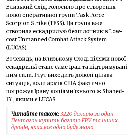
Близький Схід, голосило про створення
нової оперативної групи Task Force
Scorpion Strike (TFSS). Ця група вже
створила ескадрилью безпілотників Low-
cost Unmanned Combat Attack System
(LUCAS).
Вочевидь, на Близькому Сході цілями нової
ескадрильї стане саме Іран та підтримувані
ним сили. І тут виходить доволі цікава
ситуація, коли армія США фактично
погрожує Ірану копіями їхнього ж Shahed-
131, якими є LUCAS.
Читайте також:
3220 доларів за один -
Пентагон купить багато FPV та інших
дронів, яких все одно буде мало