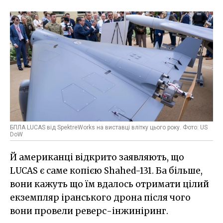
БПЛА LUCAS від SpektreWorks на виставці влітку цього року. Фото: US
DoW
Й американці відкрито заявляють, що
LUCAS є саме копією Shahed-131. Ба більше,
вони кажуть що їм вдалось отримати цілий
екземпляр іранського дрона після чого
вони провели реверс-інжиніринг.