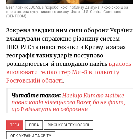
Безпілотник LUCAS, з "коробочкою" поблизу двигуна, якою скоріш за
все є антена супутникового звязку. Фото - U.S. Central Command
(CENTCOM)
Зокрема завдяки ним сили оборони України
влаштували справжню різанину систем
ППО, РЛС та іншої техніки в Криму, а зараз
географія таких ударів поступово
розширюється, й нещодавно навіть
вдалось
вполювати гелікоптер Ми-8 в польоті у
Ростовській області
.
Читайте також:
Навіщо Китаю майже
повна копія німецького Boxer, бо не факт,
що її візьмуть на озброєння
ТЕГИ
БПЛА
ВІЙСЬКОВІ ТЕХНОЛОГІЇ
ОПК УКРАЇНИ ТА СВІТУ