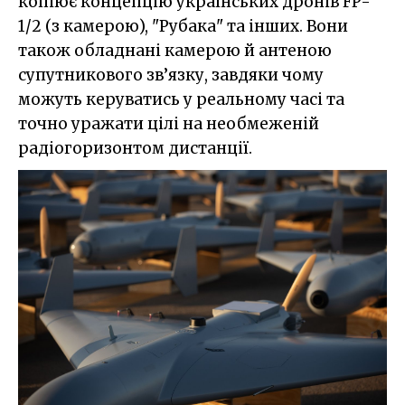
копіює концепцію українських дронів FP-
1/2 (з камерою), "Рубака" та інших. Вони
також обладнані камерою й антеною
супутникового зв’язку, завдяки чому
можуть керуватись у реальному часі та
точно уражати цілі на необмеженій
радіогоризонтом дистанції.