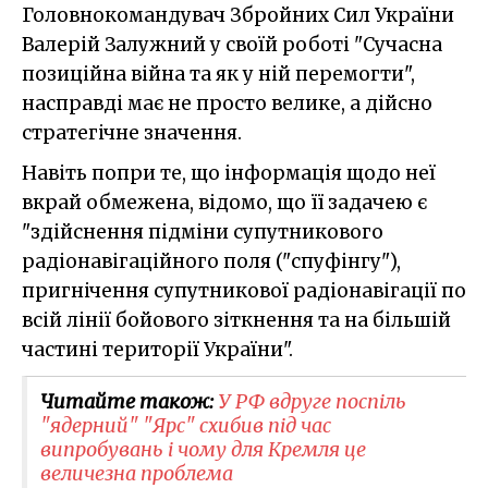
Головнокомандувач Збройних Сил України
Валерій Залужний у своїй роботі "Сучасна
позиційна війна та як у ній перемогти",
насправді має не просто велике, а дійсно
стратегічне значення.
Навіть попри те, що інформація щодо неї
вкрай обмежена, відомо, що її задачею є
"здійснення підміни супутникового
радіонавігаційного поля ("спуфінгу"),
пригнічення супутникової радіонавігації по
всій лінії бойового зіткнення та на більшій
частині території України".
Читайте також:
У РФ вдруге поспіль
"ядерний" "Ярс" схибив під час
випробувань і чому для Кремля це
величезна проблема