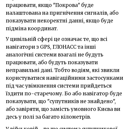
працювати, якщо "Покрова" буде
налаштована на пригнічення сигналів, або
показувати некоректні данні, якщо буде
підміна координат.
У цивільній сфері це означає те, що всі
навігатори з GPS, ГЛОНАСС та інші
аналогічні системи взагалі не будуть
працювати, або будуть показувати
неправильні дані. Тобто водіям, які звикли
користуватися навігаційними застосунками
під час увімкнення системи прийдеться
їздити по-старечому. Бо або навігатор буде
показувати, що "супутників не знайдено",
або завіряти, що замість умовного Києва ви
десь у полі за багато кілометрів.
У військовій - те що система супутникової