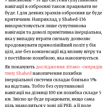
навігації в озброєнні також працювати не
буде. І для деяких зразків озброєння це буде
критичним. Наприклад, у Shahed-136
використовується лише супутникова
навігація та доволі примітивна інерціальна,
яка у випадку втрати сигналу дозволяє
продовжувати прямолінійний політ у бік
цілі, але без компенсації від впливу вітру та
з постійною похибкою, яка накопичується.
Як показують
дослідження літако-снпрядів
типу Shahed
накопичення похибки
інерціальної системи складає близько 5%
на відстань. Тобто без супутникової
навігації на ділянці 100 км похибка складе 5
км. Звісно це буде працювати, якщо сама
ціль знаходиться у зоні дії РЕБ, а її поле