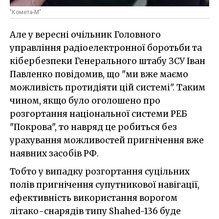
"Комета-М"
Але у вересні очільник Головного
управління радіоелектронної боротьби та
кібербезпеки Генерального штабу ЗСУ Іван
Павленко повідомив, що "ми вже маємо
можливість протидіяти цій системі". Таким
чином, якщо було оголошено про
розгортання національної системи РЕБ
"Покрова", то навряд це робиться без
урахування можливостей пригнічення вже
наявних засобів РФ.
Тобто у випадку розгортання суцільних
полів пригнічення супутникової навігації,
ефективність використання ворогом
літако-снарядів типу Shahed-136 буде