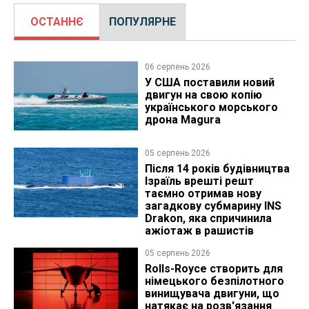
ОСТАННЄ
ПОПУЛЯРНЕ
06 серпень 2026
У США поставили новий
двигун на свою копію
українського морського
дрона Magura
05 серпень 2026
Після 14 років будівництва
Ізраїль врешті решт
таємно отримав нову
загадкову субмарину INS
Drakon, яка спричинила
ажіотаж в рашистів
05 серпень 2026
Rolls-Royce створить для
німецького безпілотного
винищувача двигуни, що
натякає на розв'язання