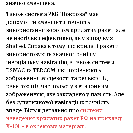
значно зменшена.
Також система РЕБ "Покрова" має
допомогти зменшити точність
використання ворогом крилатих ракет, але
не настільки ефективно, як у випадку з
Shahed. Справа в тому, що крилаті ракети
використовують значно точнішу
інерціальну навігацію, а також системи
DSMAC та TERCOM, які порівнюють
зображення місцевості та рельєф під
ракетою під час польоту з еталонним
зображенням, яке закладено у пам'ять. Але
без супутникової навігації їх точність
впаде. Більш детально про
системи
наведення крилатих ракет РФ на прикладі
Х-101 - в окремому матеріалі
.