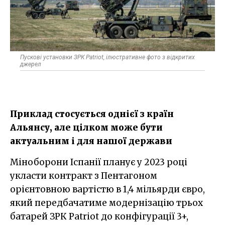
Пускові установки ЗРК Patriot, ілюстративне фото з відкритих
джерел
Приклад стосується однієї з країн
Альянсу, але цілком може бути
актуальним і для нашої держави
Міноборони Іспанії планує у 2023 році
укласти контракт з Пентагоном
орієнтовною вартістю в 1,4 мільярди євро,
який передбачатиме модернізацію трьох
батарей ЗРК Patriot до конфігурації 3+,