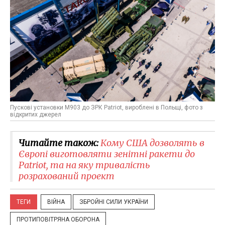
Пускові установки M903 до ЗРК Patriot, вироблені в Польщі, фото з
відкритих джерел
Читайте також:
Кому США дозволять в
Європі виготовляти зенітні ракети до
Patriot, та на яку тривалість
розрахований проект
ТЕГИ
ВІЙНА
ЗБРОЙНІ СИЛИ УКРАЇНИ
ПРОТИПОВІТРЯНА ОБОРОНА