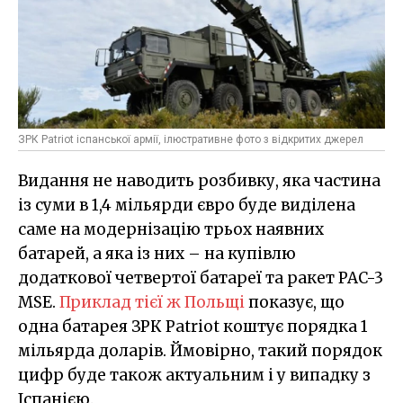
ЗРК Patriot іспанської армії, ілюстративне фото з відкритих джерел
Видання не наводить розбивку, яка частина
із суми в 1,4 мільярди євро буде виділена
саме на модернізацію трьох наявних
батарей, а яка із них – на купівлю
додаткової четвертої батареї та ракет PAC-3
MSE.
Приклад тієї ж Польщі
показує, що
одна батарея ЗРК Patriot коштує порядка 1
мільярда доларів. Ймовірно, такий порядок
цифр буде також актуальним і у випадку з
Іспанією.