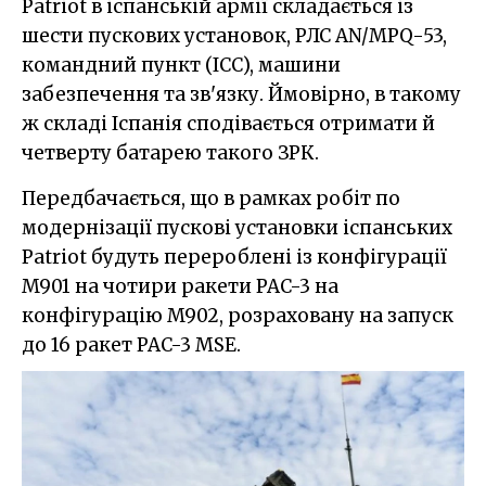
Patriot в іспанській армії складається із
шести пускових установок, РЛС AN/MPQ-53,
командний пункт (ICC), машини
забезпечення та зв'язку. Ймовірно, в такому
ж складі Іспанія сподівається отримати й
четверту батарею такого ЗРК.
Передбачається, що в рамках робіт по
модернізації пускові установки іспанських
Patriot будуть перероблені із конфігурації
M901 на чотири ракети PAC-3 на
конфігурацію M902, розраховану на запуск
до 16 ракет PAC-3 MSE.