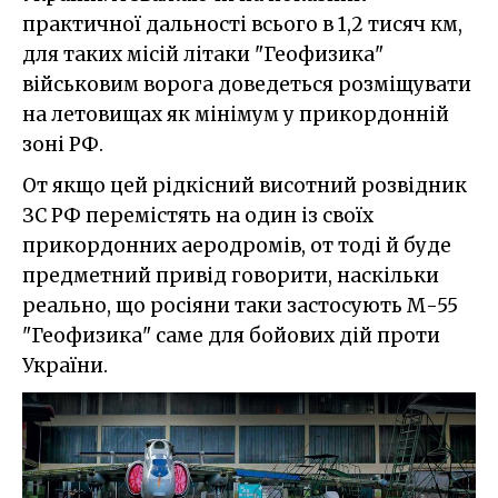
практичної дальності всього в 1,2 тисяч км,
для таких місій літаки "Геофизика"
військовим ворога доведеться розміщувати
на летовищах як мінімум у прикордонній
зоні РФ.
От якщо цей рідкісний висотний розвідник
ЗС РФ перемістять на один із своїх
прикордонних аеродромів, от тоді й буде
предметний привід говорити, наскільки
реально, що росіяни таки застосують М-55
"Геофизика" саме для бойових дій проти
України.