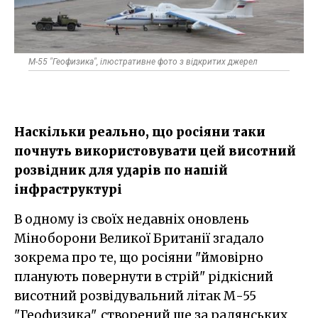
М-55 "Геофизика", ілюстративне фото з відкритих джерел
Наскільки реально, що росіяни таки
почнуть використовувати цей висотний
розвідник для ударів по нашій
інфраструктурі
В одному із своїх недавніх оновлень
Міноборони Великої Британії згадало
зокрема про те, що росіяни "ймовірно
планують повернути в стрій" рідкісний
висотний розвідувальний літак М-55
"Геофизика", створений ще за радянських