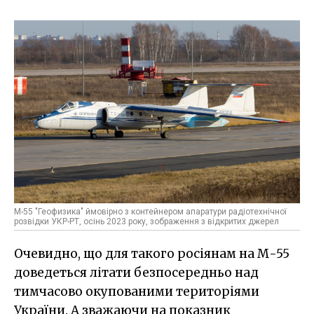
М-55 "Геофизика" ймовірно з контейнером апаратури радіотехнічної
розвідки УКР-РТ, осінь 2023 року, зображення з відкритих джерел
Очевидно, що для такого росіянам на М-55
доведеться літати безпосередньо над
тимчасово окупованими територіями
України. А зважаючи на показник