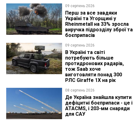
09 серпень 2026
Перш за все завдяки
Україні та Угорщині у
Rheinmetall на 33% зросла
виручка підрозділу зброї та
боєприпасів
09 серпень 2026
В Україні та світі
потребують більше
протидронових радарів,
тож Saab хоче
виготовляти понад 300
РЛС Giraffe 1X на рік
08 серпень 2026
Де Україна знайшла купити
дефіцитні боєприпаси - це і
ATACMS, і 203-мм снаряди
для САУ