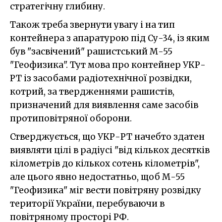
стратегічну глибину.
Також треба звернути увагу і на тип
контейнера з апаратурою під Су-34, із яким
був "засвічений" рашистський М-55
"Геофизика". Тут мова про контейнер УКР-
РТ із засобами радіотехнічної розвідки,
котрий, за твердженнями рашистів,
призначений для виявлення саме засобів
протиповітряної оборони.
Стверджується, що УКР-РТ начебто здатен
виявляти цілі в радіусі "від кількох десятків
кілометрів до кількох сотень кілометрів",
але цього явно недостатньо, щоб М-55
"Геофизика" міг вести повітряну розвідку
території України, перебуваючи в
повітряному просторі РФ.