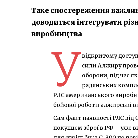
Таке спостереження важливе
доводиться інтегрувати різн
виробництва
У
відкритому доступі
сили Алжиру прово
оборони, під час я
радянських компл
РЛС американського виробн
бойової роботи алжирські в
Сам факт наявності РЛС від
покупцем зброї в РФ – уже в
для стрільби із С-300 по пов