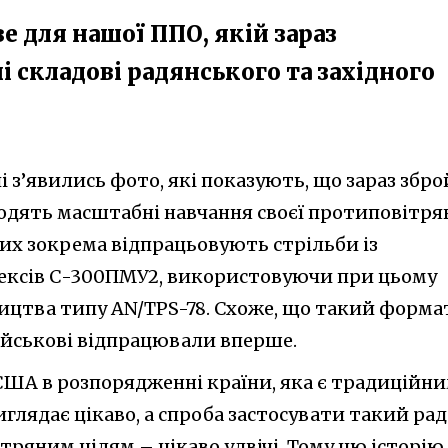
 для нашої ППО, якій зараз
і складові радянського та західного
 з’явились фото, які показують, що зараз збро
дять масштабні навчання своєї протиповітря
ких зокрема відпрацьовують стрільби із
ексів С-300ПМУ2, використовуючи при цьому
ицтва типу AN/TPS-78. Схоже, що такий форма
ійськові відпрацювали вперше.
 США в розпорядженні країни, яка є традиційн
иглядає цікаво, а спроба застосувати такий ра
ітряним цілям – цікаво удвічі. Тому цю історію