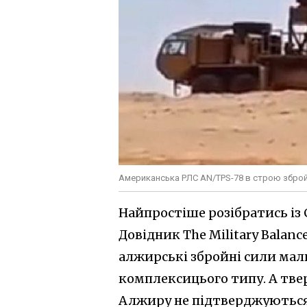
Американська РЛС AN/TPS-78 в строю зброй
Найпростіше розібратись із
Довідник The Military Balan
алжирські збройні сили мал
комплексицього типу. А тве
Алжиру не підтверджуються з