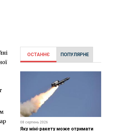
йні
ОСТАННЄ
ПОПУЛЯРНЕ
ної
т
им
дар
08 серпень 2026
Яку міні-ракету може отримати