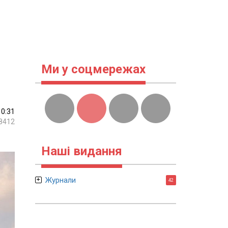
Ми у соцмережах
10:31
8412
Наші видання
Журнали
42