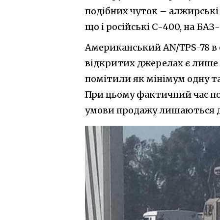
подібних чуток – алжирські
що і російські С-400, на БАЗ-
Американський AN/TPS-78 в с
відкритих джерелах є лише 
помітили як мінімум одну т
При цьому фактичний час по
умови продажу лишаються до