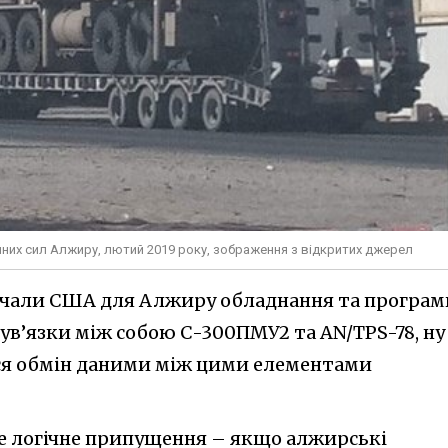
них сил Алжиру, лютий 2019 року, зображення з відкритих джерел
тачали США для Алжиру обладнання та програм
 ув’язки між собою С-300ПМУ2 та AN/TPS-78, ну 
ься обмін даними між цими елементами
е логічне припущення – якщо алжирські