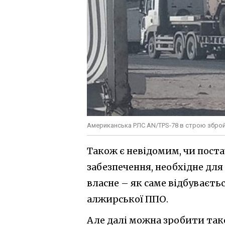
Американська РЛС AN/TPS-78 в строю зброй
Також є невідомим, чи пос
забезпечення, необхідне для
власне – як саме відбуваєт
алжирської ППО.
Але далі можна зробити так