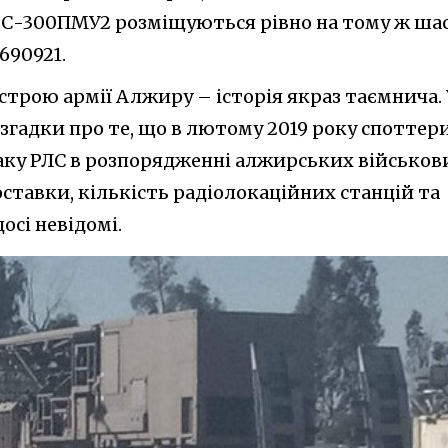
 С-300ПМУ2 розміщуються рівно на тому ж шас
690921.
трою армії Алжиру – історія якраз таємнича. 
згадки про те, що в лютому 2019 року споттер
аку РЛС в розпорядженні алжирських військов
ставки, кількість радіолокаційних станцій та
сі невідомі.