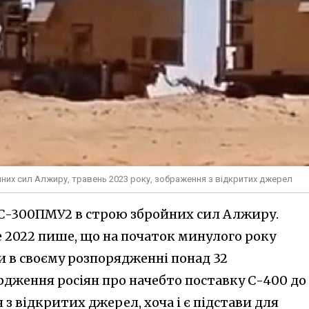
них сил Алжиру, травень 2023 року, зображення з відкритих джерел
 С-300ПМУ2 в строю збройних сил Алжиру.
ce 2022 пише, що на початок минулого року
и в своєму розпорядженні понад 32
рдження росіян про начебто поставку С-400 до
 відкритих джерел, хоча і є підстави для