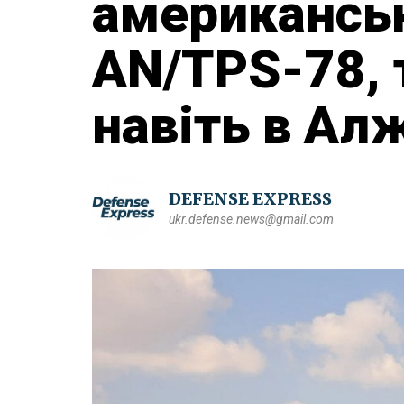
американсь
AN/TPS-78, 
навіть в Ал
DEFENSE EXPRESS
ukr.defense.news@gmail.com