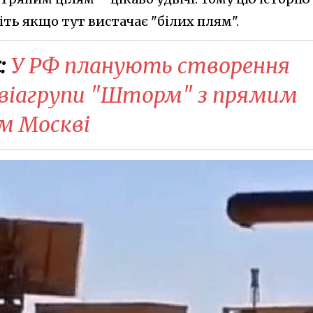
іть якщо тут вистачає "білих плям".
:
У РФ планують створення
 авіагрупи "Шторм" з прямим
м Москві