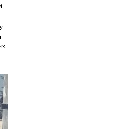
і,
У
и
их.