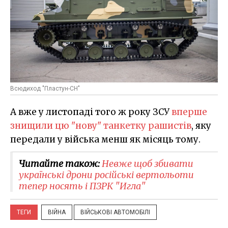
Всюдиход "Пластун-СН"
А вже у листопаді того ж року ЗСУ
вперше
знищили цю "нову" танкетку рашистів
, яку
передали у війська менш як місяць тому.
Читайте також:
Невже щоб збивати
українські дрони російські вертольоти
тепер носять і ПЗРК "Игла"
ТЕГИ
ВІЙНА
ВІЙСЬКОВІ АВТОМОБІЛІ