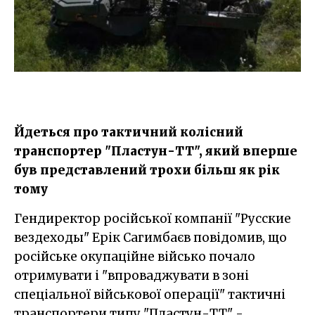
Йдеться про тактичний колісний
транспортер "Пластун-ТТ", який вперше
був представлений трохи більш як рік
тому
Гендиректор російської компанії "Русские
вездеходы" Ерік Сагимбаєв повідомив, що
російське окупаційне військо почало
отримувати і "впроваджувати в зоні
спеціальної військової операції" тактичні
транспортери типу "Пластун-ТТ" -