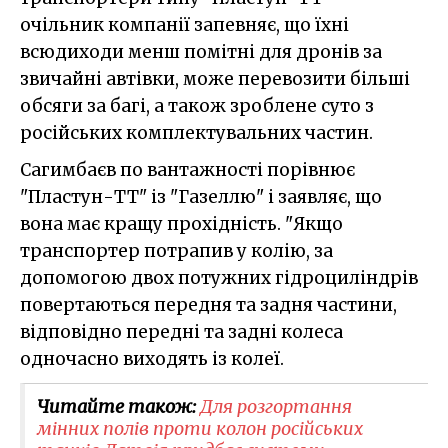
очільник компанії запевняє, що їхні
всюдиходи менш помітні для дронів за
звичайні автівки, може перевозити більші
обсяги за багі, а також зроблене суто з
російських комплектувальних частин.
Сагимбаєв по вантажності порівнює
"Пластун-ТТ" із "Газеллю" і заявляє, що
вона має кращу прохідність. "Якщо
транспортер потрапив у колію, за
допомогою двох потужних гідроциліндрів
повертаються передня та задня частини,
відповідно передні та задні колеса
одночасно виходять із колеї.
Читайте також:
Для розгортання
мінних полів проти колон російських