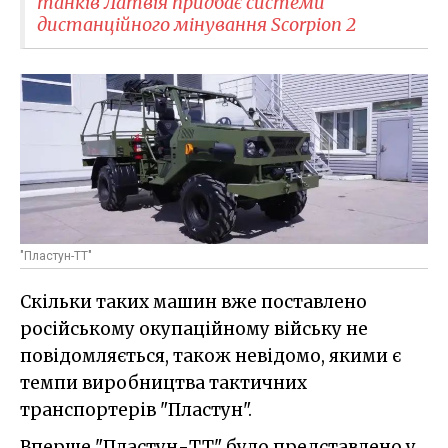
танків Латвія придбає системи
дистанційного мінування Scorpion 2
"Пластун-ТТ"
Скільки таких машин вже поставлено
російському окупаційному війську не
повідомляється, також невідомо, якими є
темпи виробництва тактичних
транспортерів "Пластун".
Вперше "Пластун-ТТ" було представлено у