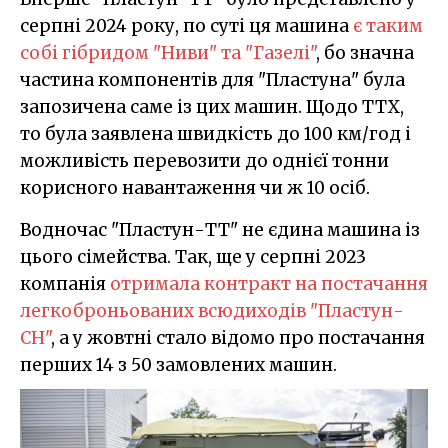
серпні 2024 року, по суті ця машина
є таким
собі гібридом "Ниви" та "Газелі"
, бо значна
частина компонентів для "Пластуна" була
запозичена саме із цих машин. Щодо ТТХ,
то була заявлена швидкість до 100 км/год і
можливість перевозити до однієї тонни
корисного навантаження чи ж 10 осіб.
Водночас "Пластун-ТТ" не єдина машина із
цього сімейства. Так, ще у серпні 2023
компанія
отримала контракт на постачання
легкоброньованих всюдиходів "Пластун-
СН"
, а у жовтні стало відомо про постачання
перших 14 з 50 замовлених машин.