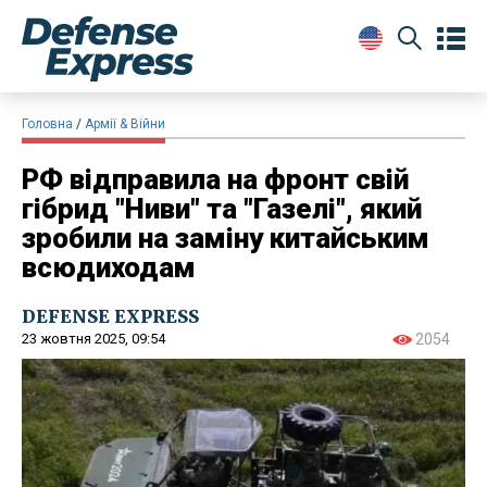
Головна
Армії & Війни
РФ відправила на фронт свій
гібрид "Ниви" та "Газелі", який
зробили на заміну китайським
всюдиходам
DEFENSE EXPRESS
23 жовтня 2025, 09:54
2054