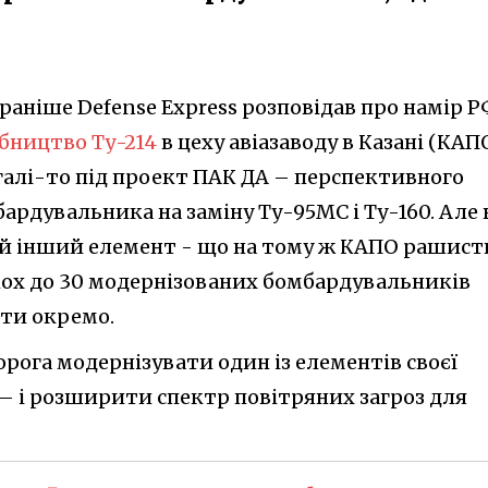
 раніше Defense Express розповідав про намір 
бництво Ту-214
в цеху авіазаводу в Казані (КАПО
галі-то під проект ПАК ДА – перспективного
ардувальника на заміну Ту-95МС і Ту-160. Але 
я й інший елемент - що на тому ж КАПО рашист
кох до 30 модернізованих бомбардувальників
ати окремо.
орога модернізувати один із елементів своєї
ак – і розширити спектр повітряних загроз для