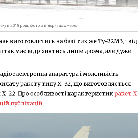
ху в 2018 році, фото з відкритих джерел
 виготовлятись на базі тих же Ту-22М3, і від
 літак має відрізнятись лише двома, але дуже
адіоелектронна апаратура і можливість
рилату ракету типу Х-32, що виготовляється
 Х-22. Про особливості характеристик
ракет Х
цій публікацій.