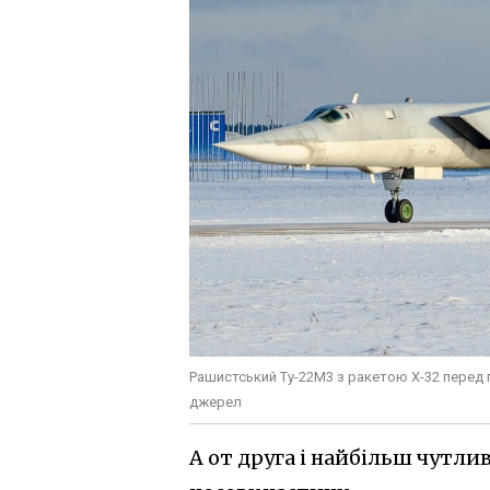
Рашистський Ту-22М3 з ракетою Х-32 перед
джерел
А от друга і найбільш чутлив