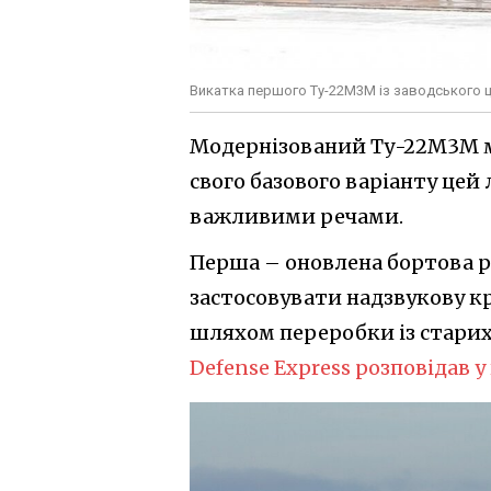
Викатка першого Ту-22М3М із заводського це
Модернізований Ту-22М3М має
свого базового варіанту цей
важливими речами.
Перша – оновлена бортова р
застосовувати надзвукову к
шляхом переробки із старих
Defense Express розповідав у 