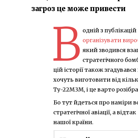
загроз це може привести
В
одній з публікацій
організувати виро
який зводився вза
стратегічного бомб
цій історії також згадувавс
хочуть виготовити від кіль
Ту-22М3М, і це варто розібр
Бо тут йдеться про наміри в
стратегічної авіації, а відт
нашої країни.