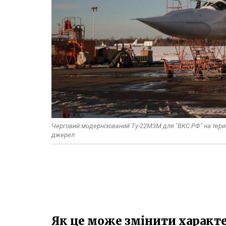
Черговий модернізований Ту-22М3М для "ВКС РФ" на терито
джерел
Як це може змінити характе