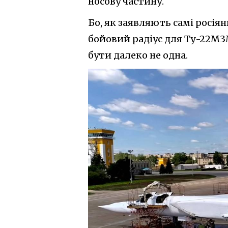
носову частину.
Бо, як заявляють самі росія
бойовий радіус для Ту-22М3М
бути далеко не одна.