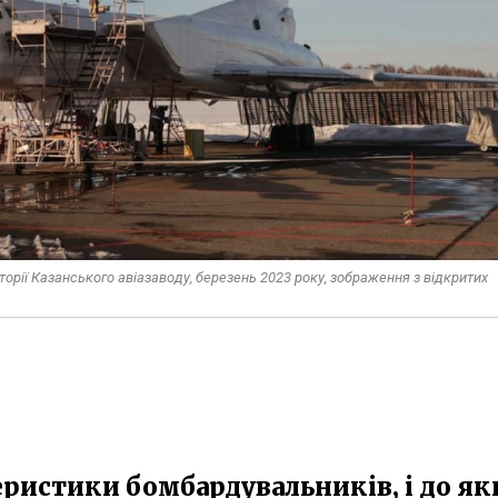
рії Казанського авіазаводу, березень 2023 року, зображення з відкритих
ристики бомбардувальників, і до як