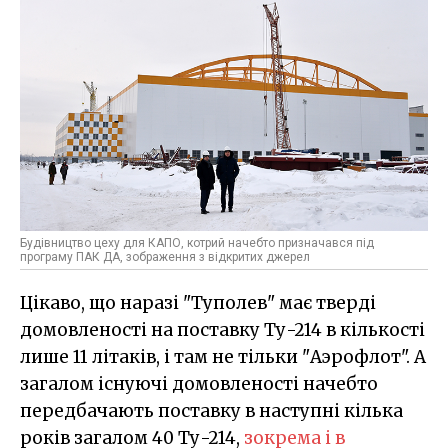
Будівництво цеху для КАПО, котрий начебто призначався під
програму ПАК ДА, зображення з відкритих джерел
Цікаво, що наразі "Туполев" має тверді
домовленості на поставку Ту-214 в кількості
лише 11 літаків, і там не тільки "Аэрофлот". А
загалом існуючі домовленості начебто
передбачають поставку в наступні кілька
років загалом 40 Ту-214,
зокрема і в