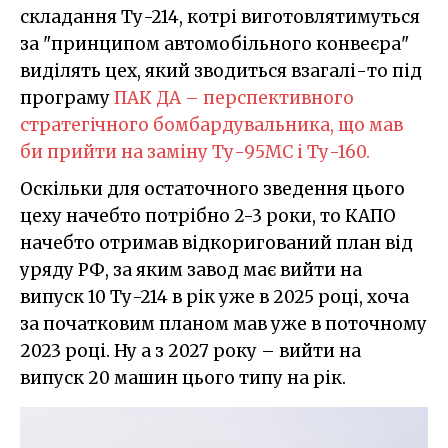
складання Ту-214, котрі виготовлятимуться
за "принципом автомобільного конвеєра"
виділять цех, який зводиться взагалі-то під
програму
ПАК ДА – перспективного
стратегічного бомбардувальника, що мав
би прийти на заміну Ту-95МС і Ту-160.
Оскільки для остаточного зведення цього
цеху начебто потрібно 2-3 роки, то КАПО
начебто отримав відкоригований план від
уряду РФ, за яким завод має вийти на
випуск 10 Ту-214 в рік уже в 2025 році, хоча
за початковим планом мав уже в поточному
2023 році. Ну а з 2027 року – вийти на
випуск 20 машин цього типу на рік.