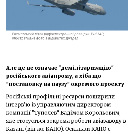
Рашистський літак радіоелектронної розвідки Ту-214Р,
ілюстративне фото з відкритих джерел
Але це не означає "демілітаризацію"
російського авіапрому, а хіба що
"постановку на паузу" окремого проекту
Російські профільні ресурси поширили
інтерв’ю із управляючим директором
компанії "Туполев" Вадімом Корольовим,
яке стосується зокрема роботи авіазаводу в
Казані (він же КАПО). Оскільки КАПО є