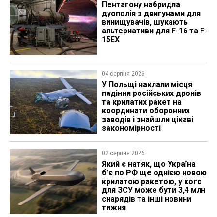
Пентагону набридла
дуополія з двигунами для
винищувачів, шукають
альтернативи для F-16 та F-
15EX
04 серпня 2026
У Польщі наклали місця
падіння російських дронів
та крилатих ракет на
координати оборонних
заводів і знайшли цікаві
закономірності
02 серпня 2026
Який є натяк, що Україна
б’є по РФ ще однією новою
крилатою ракетою, у кого
для ЗСУ може бути 3,4 млн
снарядів та інші новини
тижня