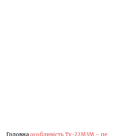
Головна
особливість Ту-22М3М – це