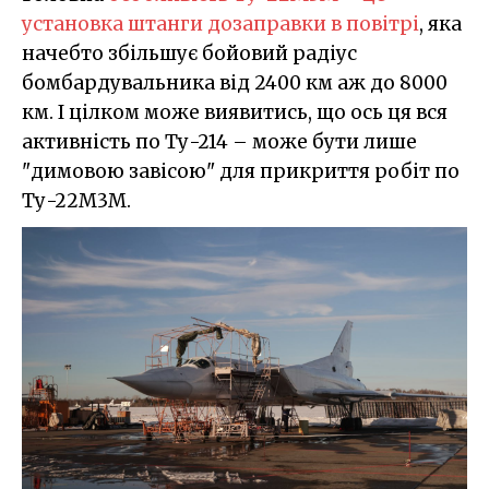
установка штанги дозаправки в повітрі
, яка
начебто збільшує бойовий радіус
бомбардувальника від 2400 км аж до 8000
км. І цілком може виявитись, що ось ця вся
активність по Ту-214 – може бути лише
"димовою завісою" для прикриття робіт по
Ту-22М3М.