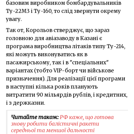
базовим виробником бомбардувальників
Ту-22М3 і Ту-160, то слід звернути окрему
увагу.
Так от, Корольов стверджує, що зараз
головною для авіазаводу в Казані є
програма виробництва літаків типу Ту-214,
які можуть виконуватись як в
пасажирському, так і в "спеціальних"
варіантах (тобто VIP-борт чи військове
призначення). Для реалізації цієї програми
в наступні кілька років планують
витратити 90 мільярдів рублів, і кредитних,
і з держказни.
Читайте також:
РФ каже, що готова
знову робити балістичні ракети
середньої та меншої дальності