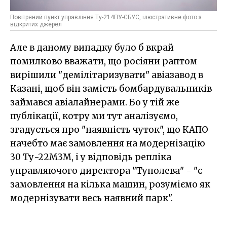
Повітряний пункт управління Ту-214ПУ-СБУС, ілюстративне фото з
відкритих джерел
Але в даному випадку було б вкрай
помилково вважати, що росіяни раптом
вирішили "демілітаризувати" авіазавод в
Казані, щоб він замість бомбардувальників
займався авіалайнерами. Бо у тій же
публікації, котру ми тут аналізуємо,
згадується про "наявність чуток", що КАПО
начебто має замовлення на модернізацію
30 Ту-22М3М, і у відповідь репліка
управляючого директора "Туполева" - "є
замовлення на кілька машин, розуміємо як
модернізувати весь наявний парк".