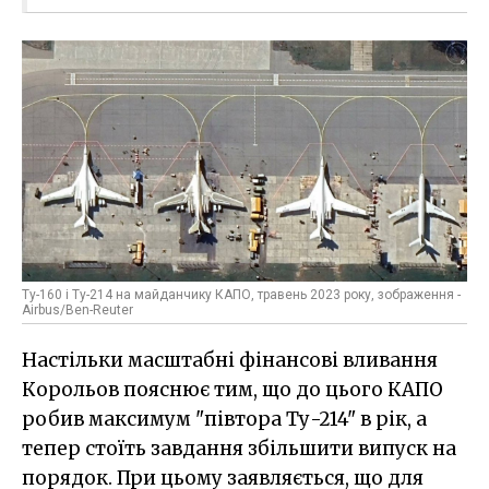
Ту-160 і Ту-214 на майданчику КАПО, травень 2023 року, зображення -
Airbus/Ben-Reuter
Настільки масштабні фінансові вливання
Корольов пояснює тим, що до цього КАПО
робив максимум "півтора Ту-214" в рік, а
тепер стоїть завдання збільшити випуск на
порядок. При цьому заявляється, що для