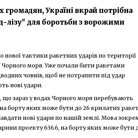
 громадян, Україні вкрай потрібна
нд-лізу" для боротьби з ворожими
о нової тактики ракетних ударів по території
ії Чорного моря. Уже почали бити ракетами
дводних човнів, щоб не потрапити під удар
ють нові удари.
о, що зараз у водах Чорного моря перебувають
 на борту яких може бути до 26 крилатих раке
 завдати нові удари по нашій землі. Мова зокре
рини проекту 636.6, на борту яких може бути 