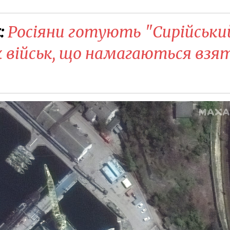
:
Росіяни готують "Сирійськи
їх військ, що намагаються взя