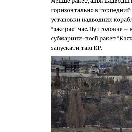
менше ракет, аніж надводні
горизонтально в торпедний 
установки надводних корабл
"зжирає" час. Ну і головне –
субмарини-носії ракет "Кали
запускати такі КР.