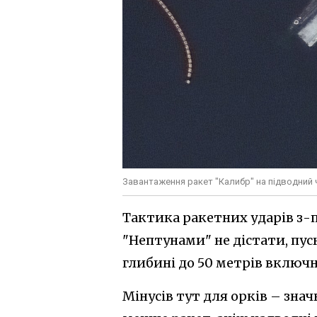
Завантаження ракет "Калибр" на підводний ч
Тактика ракетних ударів з-
"Нептунами" не дістати, пус
глибині до 50 метрів включн
Мінусів тут для орків – зна