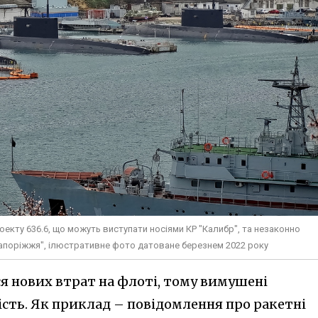
екту 636.6, що можуть виступати носіями КР "Калибр", та незаконно
Запоріжжя", ілюстративне фото датоване березнем 2022 року
я нових втрат на флоті, тому вимушені
сть. Як приклад – повідомлення про ракетні