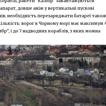
 кораблі; ракети "Калібр" завантажуються
апарат, довше аніж у вертикальні пускові
ів; необхідність перезаряджати батареї тако
 кількість: ворог в Чорному морі має максимум 
бр", і до 7 надводних кораблів, з яких можна