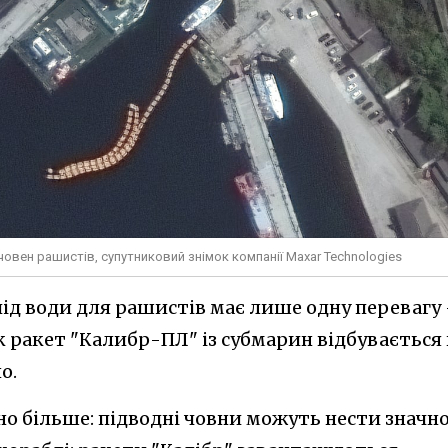
овен рашистів, супутниковий знімок компанії Maxar Technologies
під води для рашистів має лише одну перевагу
к ракет "Калибр-ПЛ" із субмарин відбувається 
о.
чно більше: підводні човни можуть нести значн