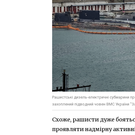
Рашистські дизель-електричні субмарини про
захоплений підводний човен ВМС України "
Схоже, рашисти дуже боятьс
проявляти надмірну активні