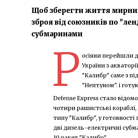
Щоб зберегти життя мирних
зброя від союзників по "ле
субмаринами
Р
осіяни перейшли д
України з акватор
"Калибр" саме з пі
"Нептуном". і готу
Defense Express стало відом
чотири рашистські кораблі,
типу "Калибр", у готовності
дві дизель-електричні субма
10 ракет "Калибр".