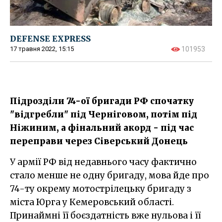
DEFENSE EXPRESS
17 травня 2022, 15:15
101953
Підрозділи 74-ої бригади РФ спочатку
"відгребли" під Черніговом, потім під
Ніжиним, а фінальний акорд - під час
переправи через Сіверський Донець
У армії РФ від недавнього часу фактично
стало менше не одну бригаду, мова йде про
74-ту окрему мотострілецьку бригаду з
міста Юрга у Кемеровський області.
Принаймні її боєздатність вже нульова і її