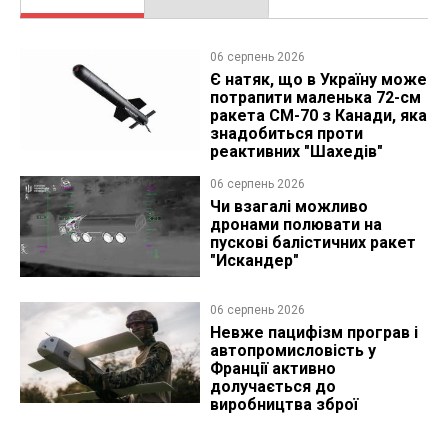
06 серпень 2026
Є натяк, що в Україну може
потрапити маленька 72-см
ракета CM-70 з Канади, яка
знадобиться проти
реактивних "Шахедів"
06 серпень 2026
Чи взагалі можливо
дронами полювати на
пускові балістичних ракет
"Искандер"
06 серпень 2026
Невже пацифізм програв і
автопромисловість у
Франції активно
долучається до
виробництва зброї