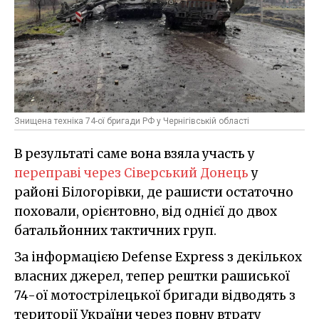
Знищена техніка 74-ої бригади РФ у Чернігівській області
В результаті саме вона взяла участь у
переправі через Сіверський Донець
у
районі Білогорівки, де рашисти остаточно
поховали, орієнтовно, від однієї до двох
батальйонних тактичних груп.
За інформацією Defense Express з декількох
власних джерел, тепер рештки рашиської
74-ої мотострілецької бригади відводять з
території України через повну втрату