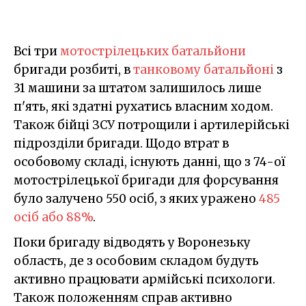
Всі три
мотострілецьких батальйони
бригади розбиті, в
танковому батальйоні
з
31 машини за штатом залишилось лише
п'ять, які здатні рухатись власним ходом.
Також бійці ЗСУ потрощили і артилерійські
підрозділи бригади. Щодо втрат в
особовому складі, існують данні, що з 74-ої
мотострілецької бригади для форсування
було залучено 550 осіб, з яких уражено
485
осіб або 88%
.
Поки бригаду відводять у Воронезьку
область, де з особовим складом будуть
активно працювати армійські психологи.
Також положенням справ активно