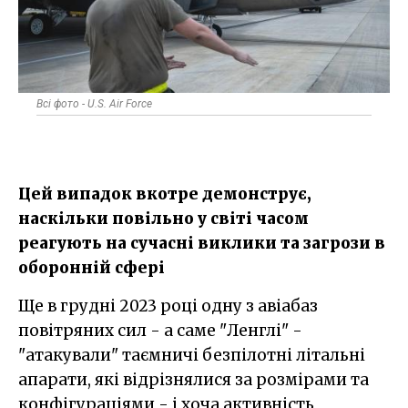
Всі фото - U.S. Air Force
Цей випадок вкотре демонструє,
наскільки повільно у світі часом
реагують на сучасні виклики та загрози в
оборонній сфері
Ще в грудні 2023 році одну з авіабаз
повітряних сил - а саме "Ленглі" -
"атакували" таємничі безпілотні літальні
апарати, які відрізнялися за розмірами та
конфігураціями - і хоча активність