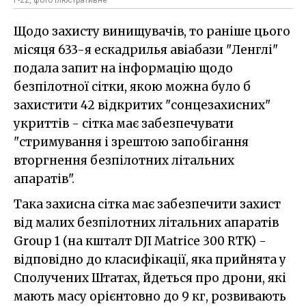
F-22, фото ілюстративне
Щодо захисту винищувачів, то раніше цього
місяця 633-я ескадрилья авіабази "Ленглі"
подала запит на інформацію щодо
безпілотної сітки, якою можна було б
захистити 42 відкритих "сонцезахисних"
укриттів - сітка має забезпечувати
"стримування і зрештою запобігання
вторгнення безпілотних літальних
апаратів".
Така захисна сітка має забезпечити захист
від малих безпілотних літальних апаратів
Group 1 (на кшталт DJI Matrice 300 RTK) -
відповідно до класифікації, яка прийнята у
Сполучених Штатах, йдеться про дрони, які
мають масу орієнтовно до 9 кг, розвивають