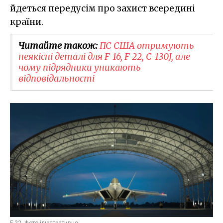
йдеться передусім про захист всередині
країни.
Читайте також:
ПС США отримують
неякісні деталі для F-16, F-22, C-130J, але
чому підрядники уникають
відповідальності