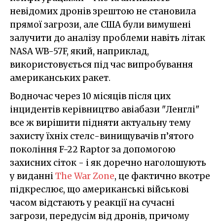
невідомих дронів зрештою не становила
прямої загрози, але США були вимушені
залучити до аналізу проблеми навіть літак
NASA WB-57F, який, наприклад,
використовується під час випробування
американських ракет.
Водночас через 10 місяців після цих
інцидентів керівництво авіабази "Ленглі"
все ж вирішити підняти актуальну тему
захисту їхніх стелс-винищувачів п’ятого
покоління F-22 Raptor за допомогою
захисних сіток - і як доречно наголошують
у виданні
The War Zone
, це фактично вкотре
підкреслює, що американські військові
часом відстають у реакції на сучасні
загрози, передусім від дронів, причому