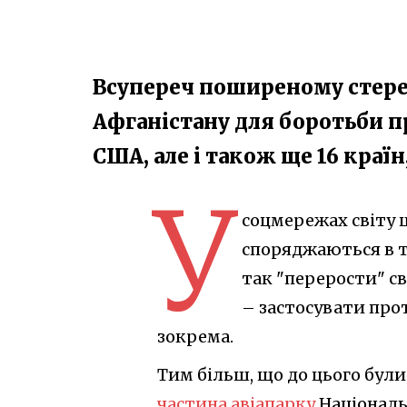
Всупереч поширеному стере
Афганістану для боротьби п
США, але і також ще 16 краї
У
соцмережах світу 
споряджаються в т
так "перерости" св
– застосувати про
зокрема.
Тим більш, що до цього бул
частина авіапарку
Національ