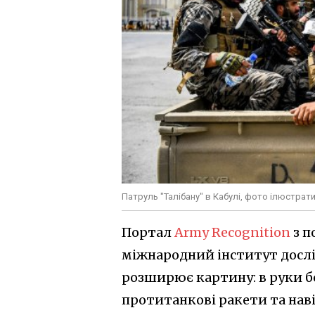
Патруль "Талібану" в Кабулі, фото ілюстрат
Портал
Army Recognition
з п
міжнародний інститут дослі
розширює картину: в руки б
протитанкові ракети та нав