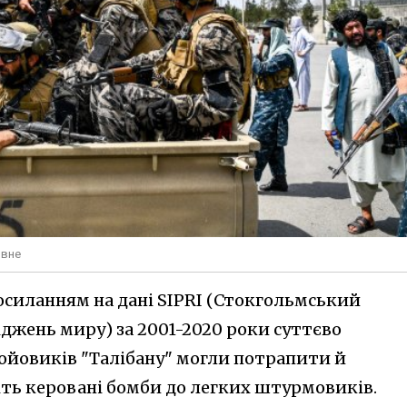
ивне
осиланням на дані SIPRI (Стокгольмський
джень миру) за 2001-2020 роки суттєво
ойовиків "Талібану" могли потрапити й
іть керовані бомби до легких штурмовиків.