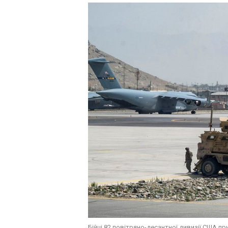
Бійці 82 повітряно-десантної дивизії США п