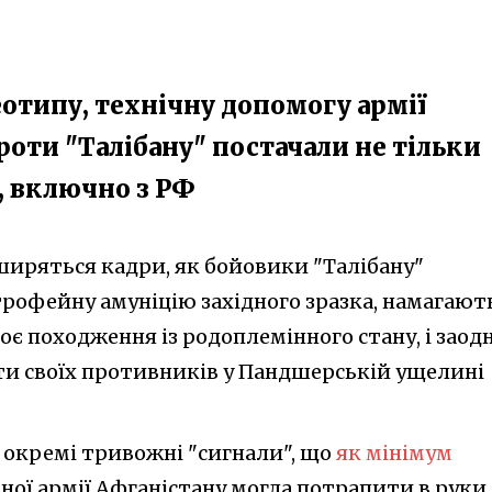
отипу, технічну допомогу армії
роти "Талібану" постачали не тільки
н, включно з РФ
ширяться кадри, як бойовики "Талібану"
рофейну амуніцію західного зразка, намагают
оє походження із родоплемінного стану, і заод
ти своїх противників у Пандшерській ущелині
и окремі тривожні "сигнали", що
як мінімум
ної армії Афганістану могла потрапити в руки