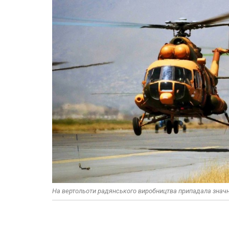
На вертольоти радянського виробництва припадала значна