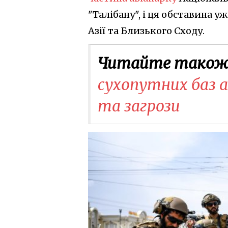
"Талібану", і ця обставина 
Азії та Близького Сходу.
Читайте також
сухопутних баз ар
та загрози