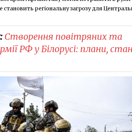
уже становить регіональну загрозу для Централь
:
Створення повітряних та
мії РФ у Білорусі: плани, ста