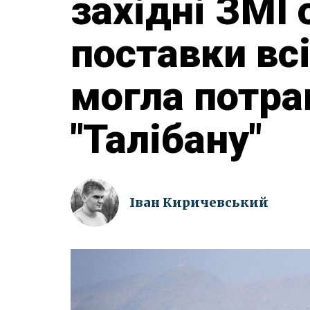
західні ЗМІ
поставки всі
могла потра
"Талібану"
Іван Киричевський