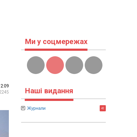
Ми у соцмережах
12:09
Наші видання
2245
Журнали
42