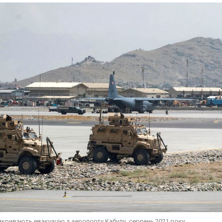
рикривають евакуацію з аеропорту Кабулу, серпень 2021 року