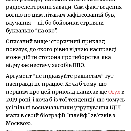
радіоелектронні завади. Сам факт ведення
вогню по цим літакам зафіксований був,
влучання – ні, бо бойовики стріляли
буквально "на око".
Описаний вище історичний приклад
показує, до якого рівня відчаю насправді
може дійти сторона протиборства, яка
відчуває нестачу засобів ППО.
Аргумент "не підказуйте рашистам" тут
насправді не працює. Хоча б тому, що
першим про цей приклад написав ще
Oryx
в
2019 році, і хоча б із тої тенденції, що чомусь
усі чільні воєначальники угрупування ІДІЛ
мали в своїй біографії "шлейф" зв’язків з
Москвою.