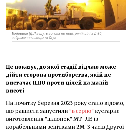
Бойовики ІДІЛ ведуть вогонь по повітряній цілі з Д-30,
зображення наводить Oryx
Це показує, до якої стадії відчаю може
дійти сторона протиборства, якій не
вистачає ППО проти цілей на малій
висоті
На початку березня 2023 року стало відомо,
що рашисти запустили
"в серію"
кустарне
виготовлення "шлюпок" МТ-ЛБ із
корабельними зенітками 2М-3 часів Другої