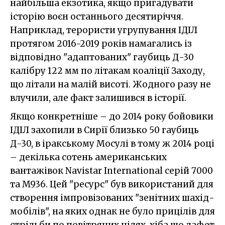
найбільша екзотика, якщо пригадувати
історію воєн останнього десятиріччя.
Наприклад, терористи угрупування ІДІЛ
протягом 2016-2019 років намагались із
відповідно "адаптованих" гаубиць Д-30
калібру 122 мм по літакам коаліції Заходу,
що літали на малій висоті. Жодного разу не
влучили, але факт залишився в історії.
Якщо конкретніше – до 2014 року бойовики
ІДІЛ захопили в Сирії близько 50 гаубиць
Д-30, в іракському Мосулі в тому ж 2014 році
– декілька сотень американських
вантажівок Navistar International серій 7000
та M936. Цей "ресурс" був використаний для
створення імпровізованих "зенітних шахід-
мобілів", на яких однак не було прицілів для