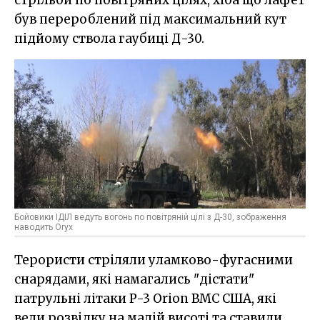
стрільби по повітряних цілях, хіба що лафет
був перероблений під максимальний кут
підйому ствола гаубиці Д-30.
Бойовики ІДІЛ ведуть вогонь по повітряній цілі з Д-30, зображення
наводить Oryx
Терористи стріляли уламково-фугасними
снарядами, які намагались "дістати"
патрульні літаки P-3 Orion ВМС США, які
вели розвідку на малій висоті та ставили