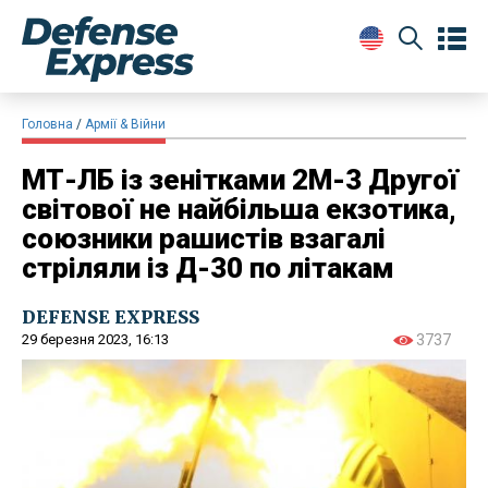
Головна
Армії & Війни
МТ-ЛБ із зенітками 2М-3 Другої
світової не найбільша екзотика,
союзники рашистів взагалі
стріляли із Д-30 по літакам
DEFENSE EXPRESS
29 березня 2023, 16:13
3737