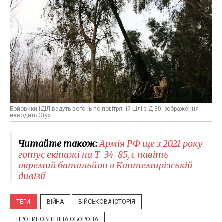
Бойовики ІДІЛ ведуть вогонь по повітряній цілі з Д-30, зображення
наводить Oryx
Читайте також:
Армія РФ ще з 2021 року
готує екіпажі на Т-34-85, є навіть
окремий батальйон в Кантемирівській
дивізії
ТЕГИ
ВІЙНА
ВІЙСЬКОВА ІСТОРІЯ
ПРОТИПОВІТРЯНА ОБОРОНА