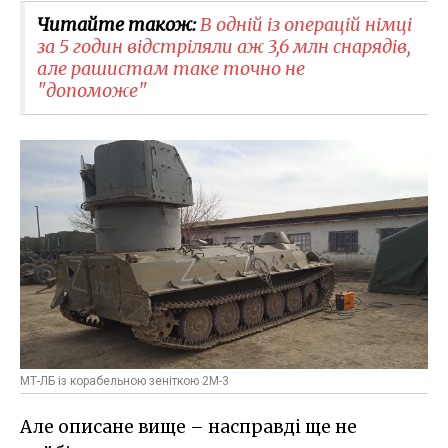
Читайте також:
В одній із операцій німці
за 5 годин відстріляли аж 3,6 млн снарядів,
але рашистам таке точно не
"допоможе"
МТ-ЛБ із корабельною зеніткою 2М-3
Але описане вище – насправді ще не