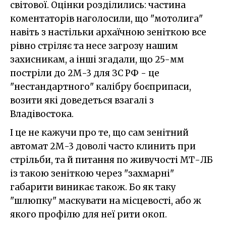
світової. Оцінки розділились: частина
коментаторів наголосили, що "мотолига"
навіть з настільки архаїчною зеніткою все
рівно стріляє та несе загрозу нашим
захисникам, а інші згадали, що 25-мм
постріли до 2М-3 для ЗС РФ - це
"нестандартного" калібру боєприпаси,
возити які доведеться взагалі з
Владівостока.
І це не кажучи про те, що сам зенітний
автомат 2М-3 доволі часто клинить при
стрільби, та й питання по живучості МТ-ЛБ
із такою зеніткою через "захмарні"
габарити виникає також. Бо як таку
"шлюпку" маскувати на місцевості, або ж
якого профілю для неї рити окоп.