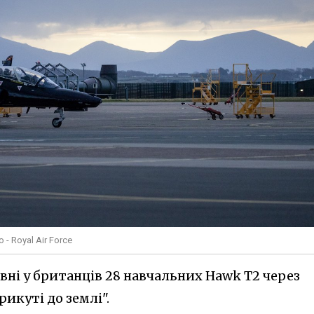
- Royal Air Force
вні у британців 28 навчальних Hawk T2 через
рикуті до землі".