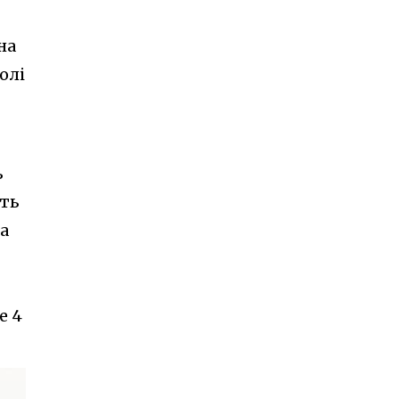
на
олі
ь
ють
а
е 4