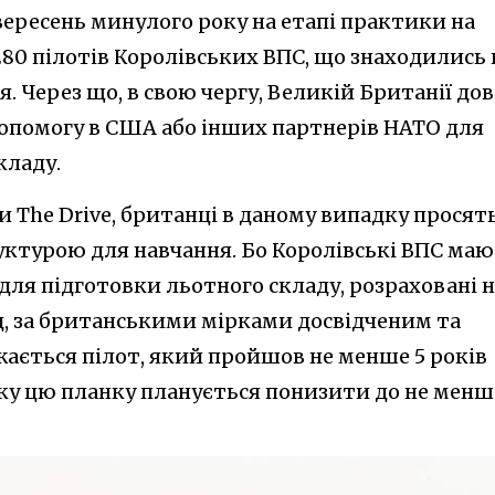
вересень минулого року на етапі практики на
80 пілотів Королівських ВПС, що знаходились 
я. Через що, в свою чергу, Великій Британії дов
опомогу в США або інших партнерів НАТО для
кладу.
 The Drive, британці в даному випадку просят
ктурою для навчання. Бо Королівські ВПС ма
для підготовки льотного складу, розраховані н
, за британськими мірками досвідченим та
жається пілот, який пройшов не менше 5 років
оку цю планку планується понизити до не менш