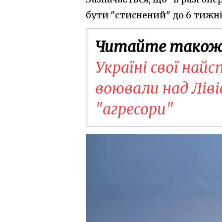
бути "стиснений" до 6 тижні
Читайте також
Україні свої найс
воювали над Ліві
"агресори"