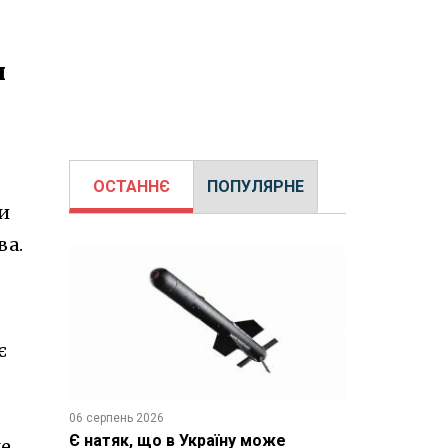
и
ОСТАННЄ
ПОПУЛЯРНЕ
и
ва.
є
06 серпень 2026
Є натяк, що в Україну може
же