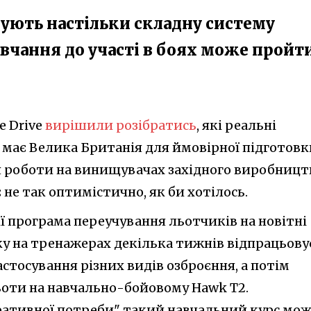
ують настільки складну систему
авчання до участі в боях може пройт
e Drive
вирішили розібратись
, які реальні
 має Велика Британія для ймовірної підготовк
 роботи на винищувачах західного виробницт
не так оптимістично, як би хотілось.
ії програма переучування льотчиків на новітні
ку на тренажерах декілька тижнів відпрацьову
астосування різних видів озброєння, а потім
ьоти на навчально-бойовому Hawk T2.
перативної потреби" такий навчальний курс мо