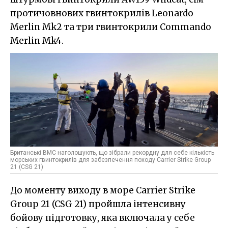
протичовнових гвинтокрилів Leonardo
Merlin Mk2 та три гвинтокрили Commando
Merlin Mk4.
Британські ВМС наголошують, що зібрали рекордну для себе кількість
морських гвинтокрилів для забезпечення походу Carrier Strike Group
21 (CSG 21)
До моменту виходу в море Carrier Strike
Group 21 (CSG 21) пройшла інтенсивну
бойову підготовку, яка включала у себе