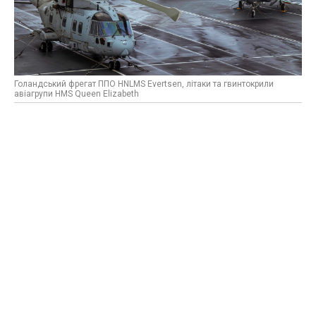
Голандський фрегат ППО HNLMS Evertsen, літаки та гвинтокрили
авіагрупи HMS Queen Elizabeth