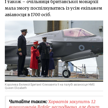
І також – очільниця британської монархії
мала змогу поспілкуватись із усім екіпажем
авіаносця в 1700 осіб.
Королева Великої Британії Єлизавета ІІ на палубі авіаносця HMS
Queen Elizabeth
Читайте також:
Хорватія закупить 12
винищувачів Rafale: несподівано, але факт