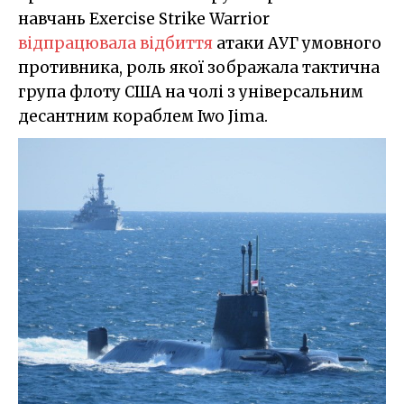
навчань Exercise Strike Warrior
відпрацювала відбиття
атаки АУГ умовного
противника, роль якої зображала тактична
група флоту США на чолі з універсальним
десантним кораблем Iwo Jima.