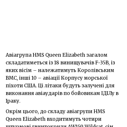
Авіагрупа HMS Queen Elizabeth загалом
складатиметься із 18 винищувачів F-35B, із
яких вісім – належатимуть Королівським
ВМС, інші 10 – авіації Корпусу морської
піхоти США. Ці літаки будуть залучені для
виконання авіаударів по бойовикам ІДІЛу в
Іраку.
Окрім цього, до складу авіагрупи HMS
Queen Elizabeth входитимуть чотири
штурмові гвинтокрили AW159 Wildcat, сім