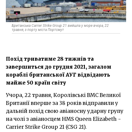
Британська Carrier Strike Group 21 вийшла у море вчора, 22
травня, з порту міста Портсмут
Похід триватиме 28 тижнів та
завершиться до грудня 2021, загалом
кораблі британської АУГ відвідають
майже 50 країн світу
Учора, 22 травня, Королівські ВМС Великої
Британії вперше за 38 років відправили у
дальній похід свою авіаносну ударну групу
на чолі з авіаносцем HMS Queen Elizabeth -
Carrier Strike Group 21 (CSG 21).