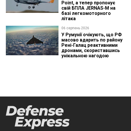
Point, а тепер пропонує
свій БПЛА JERNAS-M на
базі легкомоторного
літака
06 серпень 2026
У Румунії очікують, що РФ
масово вдарить по району
Рені-Галац реактивними
дронами, скориставшись
унікальною нагодою