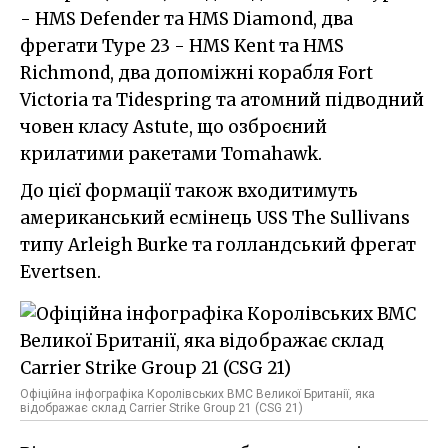
- HMS Defender та HMS Diamond, два
фрегати Type 23 - HMS Kent та HMS
Richmond, два допоміжні корабля Fort
Victoria та Tidespring та атомний підводний
човен класу Astute, що озброєний
крилатими ракетами Tomahawk.
До цієї формації також входитимуть
американський есмінець USS The Sullivans
типу Arleigh Burke та голландський фрегат
Evertsen.
Офіційна інфографіка Королівських ВМС Великої Британії, яка
відображає склад Carrier Strike Group 21 (CSG 21)