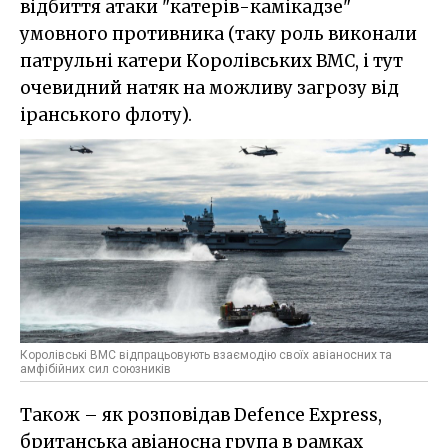
відбиття атаки "катерів-камікадзе"
умовного противника (таку роль виконали
патрульні катери Королівських ВМС, і тут
очевидний натяк на можливу загрозу від
іранського флоту).
Королівські ВМС відпрацьовують взаємодію своїх авіаносних та
амфібійних сил союзників
Також – як розповідав Defence Express,
британська авіаносна група в рамках