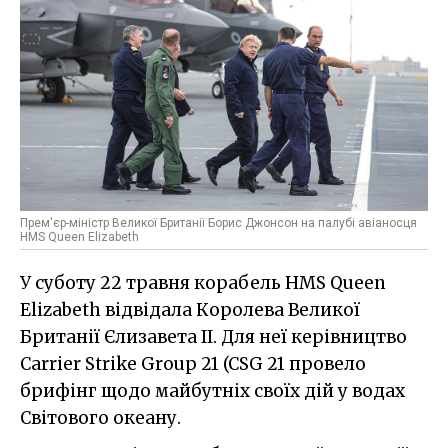
Прем'єр-міністр Великої Британії Борис Джонсон на палубі авіаносця
HMS Queen Elizabeth
У суботу 22 травня корабель HMS Queen
Elizabeth відвідала Королева Великої
Британії Єлизавета ІІ. Для неї керівництво
Carrier Strike Group 21 (CSG 21 провело
брифінг щодо майбутніх своїх дій у водах
Світового океану.