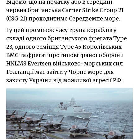
Відомо, що на початку або в середині
червня британська Carrier Strike Group 21
(CSG 21) проходитиме Середземне море.
І у цей проміжок часу група кораблів у
складі одного британського фрегата Type
23, одного есмінця Type 45 Королівських
ВМС та фрегат протиповітряної оборони
HNLMS Evertsen військово-морських сил
Голландії має зайти у Чорне море для
захисту України від можливої агресії РФ.