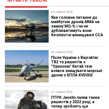
04 серпня 2026
Яке головне питання до
майбутніх дронів MMA на
заміну MQ-9, і чи не
дублюватимуть вони
безпілотні винищувачі CCA
06 серпня 2026
Після України з Bayraktar
TB2 та рашистів з
"Орионом" Китай теж
взявся знищувати морські
дрони з БПЛА KVD002
07 серпня 2026
ПТРК Javelin палив танки
рашистів у 2022 році, а
тепер зроблять ще