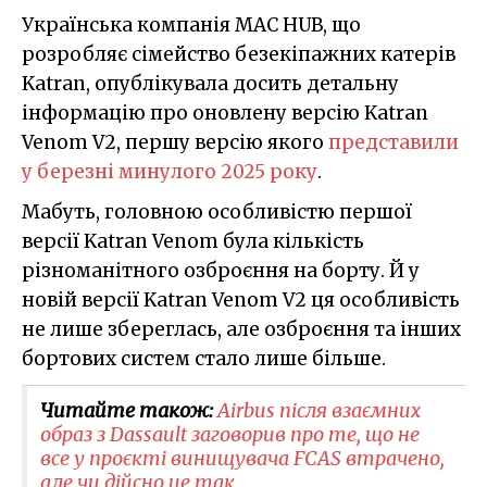
Українська компанія MAC HUB, що
розробляє сімейство безекіпажних катерів
Katran, опублікувала досить детальну
інформацію про оновлену версію Katran
Venom V2, першу версію якого
представили
у березні минулого 2025 року
.
Мабуть, головною особливістю першої
версії Katran Venom була кількість
різноманітного озброєння на борту. Й у
новій версії Katran Venom V2 ця особливість
не лише збереглась, але озброєння та інших
бортових систем стало лише більше.
Читайте також:
Airbus після взаємних
образ з Dassault заговорив про те, що не
все у проєкті винищувача FCAS втрачено,
але чи дійсно це так