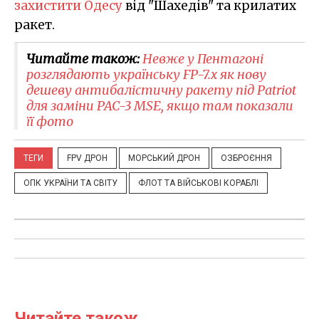
захистити Одесу
від "Шахедів" та крилатих
ракет.
Читайте також:
Невже у Пентагоні
розглядають українську FP-7.x як нову
дешеву антибалістичну ракету під Patriot
для заміни PAC-3 MSE, якщо там показали
її фото
ТЕГИ
FPV ДРОН
МОРСЬКИЙ ДРОН
ОЗБРОЄННЯ
ОПК УКРАЇНИ ТА СВІТУ
ФЛОТ ТА ВІЙСЬКОВІ КОРАБЛІ
Читайте також