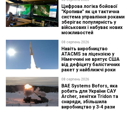
Цифрова логіка бойової
"Кропиви" як ця тактична
система управління роками
зберігає популярність у
військових і набуває нових
можливостей
08 серпень 2026
Навіть виробництво
ATACMS за ліцензією у
Німеччині не врятує США
від дефіциту балістичних
ракет у найближчі роки
08 серпень 2026
BAE Systems Bofors, яка
робить для України САУ
Archer, зенітки Tridon та
снаряди, збільшила
виробництво у 3-4 рази