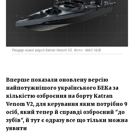
Рендер нової версії Katran Venom V2. Фото - MAC HUB
Вперше показали оновлену версію
найпотужнішого українського БЕКа за
кількістю озброєння на борту Katran
Venom V2, для керування яким потрібно 9
осіб, який тепер й справді озброєний "до
зубів", й тут є одразу все що тільки можна
уявити