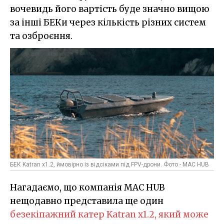
вочевидь його вартість буде значно вищою
за інші БЕКи через кількість різних систем
та озброєння.
БЕК Katran x1.2, ймовірно із відсіками під FPV-дрони. Фото - MAC HUB
Нагадаємо, що компанія MAC HUB
нещодавно представила ще один
безекіпажний катер Katran x1.2, який може