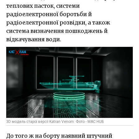
теплових пасток, системи
радіоелектронної боротьби й
радіоелектронної розвідки, а також
система визначення пошкоджень й
відкачування води.
3D модель старої версії Katran Venom. Фото - MAC HUB
До того ж на борту наявний штучний