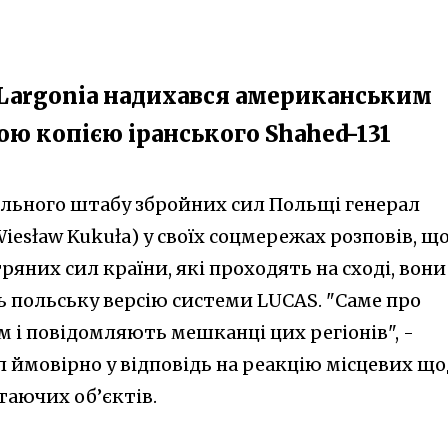
PLargonia надихався американським
ною копією іранського Shahed-131
льного штабу збройних сил Польщі генерал
iesław Kukuła) у своїх соцмережах розповів, щ
ряних сил країни, які проходять на сході, вони
польську версію системи LUCAS. "Саме про
ем і повідомляють мешканці цих регіонів", -
л ймовірно у відповідь на реакцію місцевих щ
таючих об’єктів.