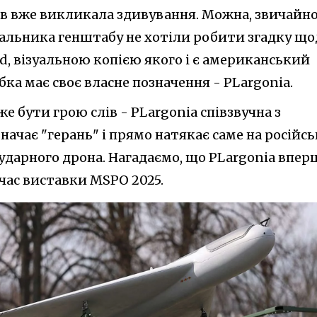
в вже викликала здивування. Можна, звичайно
чальника генштабу не хотіли робити згадку що
d, візуальною копією якого і є американський
бка має своє власне позначення - PLargonia.
е бути грою слів - PLargonia співзвучна з
значає "герань" і прямо натякає саме на російсь
ударного дрона. Нагадаємо, що PLargonia впер
час виставки MSPO 2025.