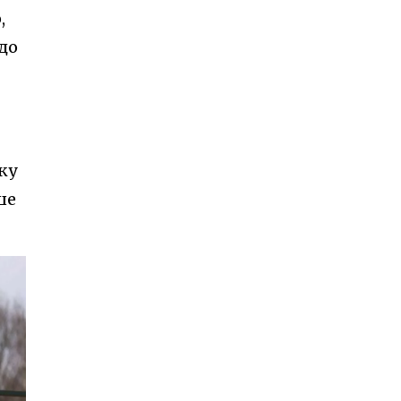
,
до
ку
ше