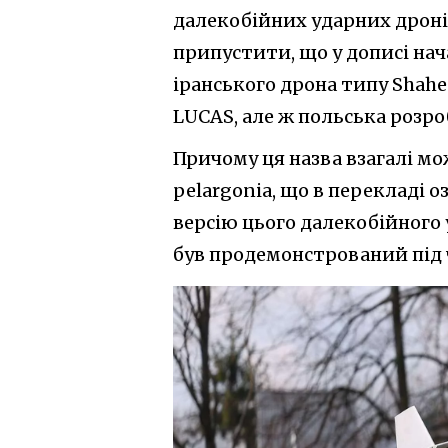
далекобійних ударних дроні
припустити, що у дописі на
іранського дрона типу Shahe
LUCAS, але ж польська розро
Причому ця назва взагалі мож
pelargonia, що в перекладі о
версію цього далекобійного 
був продемонстрований під 