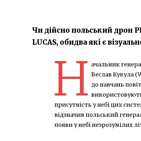
Чи дійсно польський дрон 
LUCAS, обидва які є візуаль
Н
ачальник генера
Веслав Кукула (W
до навчань повіт
використовують 
присутність у небі цих сист
відзначив польський генера
появи у небі незрозумілих лі