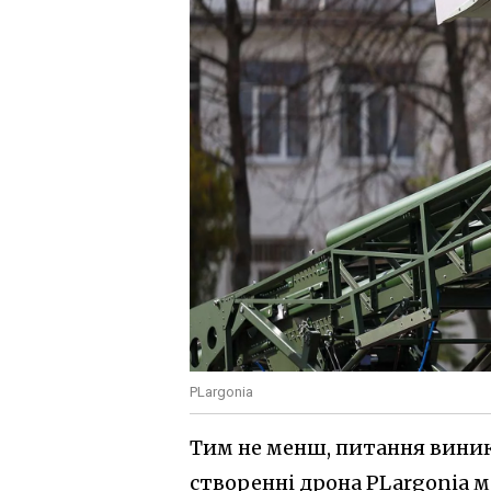
PLargonia
Тим не менш, питання виника
створенні дрона PLargonia 