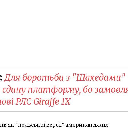
:
Для боротьби з "Шахедами"
 єдину платформу, бо замовл
ві РЛС Giraffe 1X
ів як "польської версії" американських