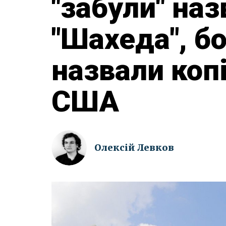
"забули" наз
"Шахеда", б
назвали коп
США
Олексій Левков