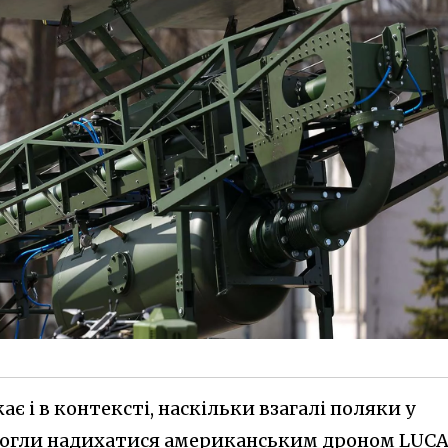
є і в контексті, наскільки взагалі поляки у
могли надихатися американським дроном LUCA