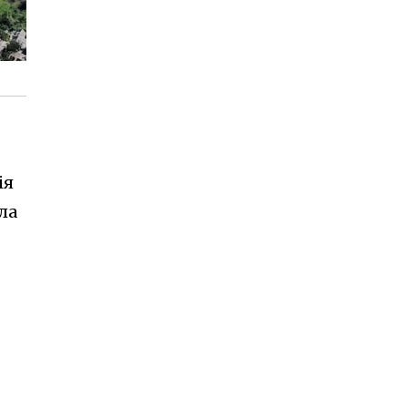
ія
ла