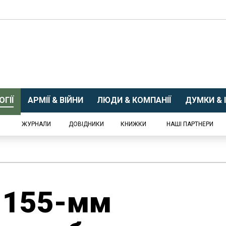
ГІЇ
АРМІЇ & ВІЙНИ
ЛЮДИ & КОМПАНІЇ
ДУМКИ & І
ЖУРНАЛИ
ДОВІДНИКИ
КНИЖКИ
НАШІ ПАРТНЕРИ
і 155-мм