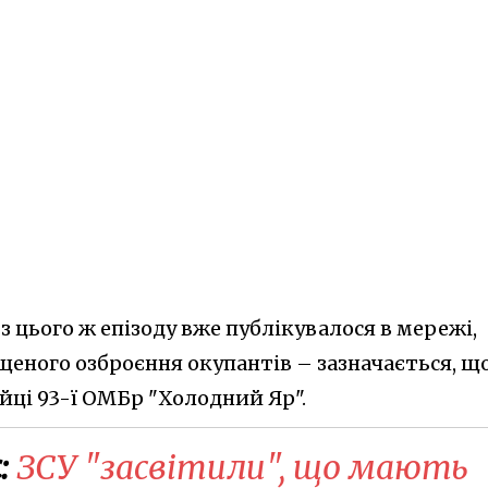
з цього ж епізоду вже публікувалося в мережі,
щеного озброєння окупантів – зазначається, щ
йці 93-ї ОМБр "Холодний Яр".
:
ЗСУ "засвітили", що мають