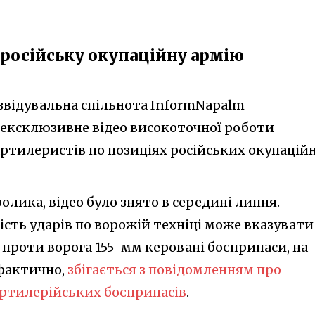
 російську окупаційну армію
звідувальна спільнота InformNapalm
 ексклюзивне відео високоточної роботи
артилеристів по позиціях російських окупацій
ролика, відео було знято в середині липня.
ість ударів по ворожій техніці може вказувати
 проти ворога 155-мм керовані боєприпаси, на
 фактично,
збігається з повідомленням про
артилерійських боєприпасів
.