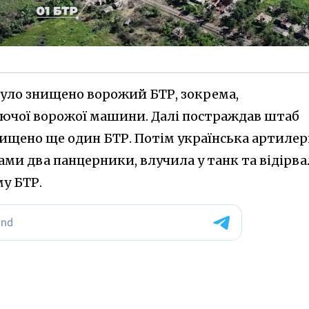
було знищено ворожий БТР, зокрема,
ючої ворожої машини. Далі постраждав штаб
знищено ще один БТР. Потім українська артилер
ми два панцерники, влучила у танк та відірва
у БТР.