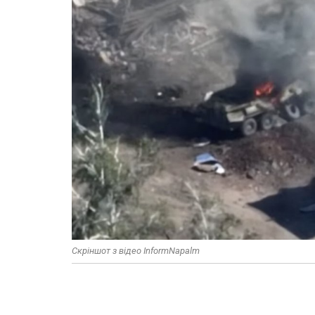
Скріншот з відео InformNapalm