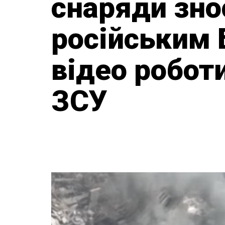
снаряди зно
російським
відео робот
ЗСУ