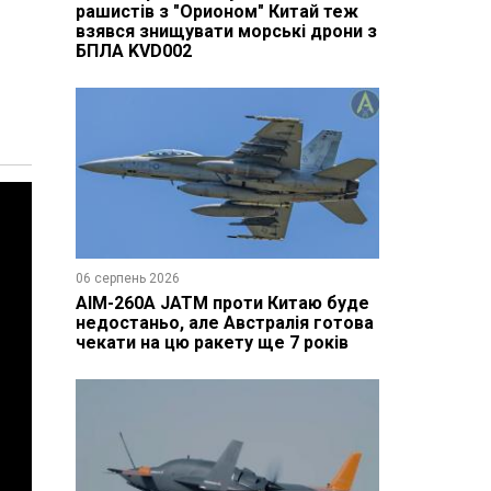
рашистів з "Орионом" Китай теж
взявся знищувати морські дрони з
БПЛА KVD002
06 серпень 2026
AIM-260A JATM проти Китаю буде
недостаньо, але Австралія готова
чекати на цю ракету ще 7 років