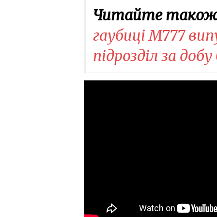
Читайте також
гаубиці M777 вип
підрозділ за добу