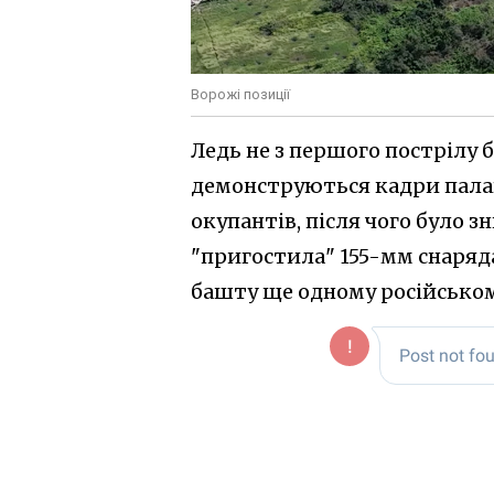
Ворожі позиції
Ледь не з першого пострілу 
демонструються кадри пала
окупантів, після чого було 
"пригостила" 155-мм снаряда
башту ще одному російськом