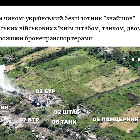
м чином: український безпілотник "знайшов"
ських військових з їхнім штабом, танком, дво
орожими бронетранспортерами.