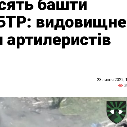
сять башти
 БТР: видовищне
и артилеристів
23 липня 2022, 
3