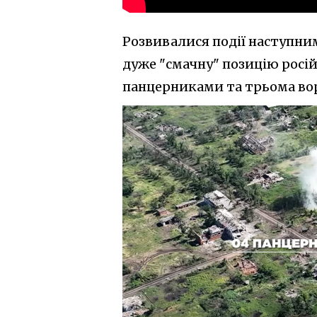
Розвивалися події наступни
дуже "смачну" позицію росій
панцерниками та трьома в