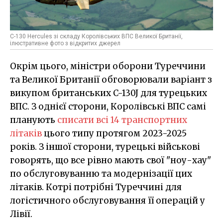
C-130 Hercules зі складу Королівських ВПС Великої Британії,
ілюстративне фото з відкритих джерел
Окрім цього, міністри оборони Туреччини
та Великої Британії обговорювали варіант з
викупом британських C-130J для турецьких
ВПС. З однієї сторони, Королівські ВПС самі
планують
списати всі 14 транспортних
літаків
цього типу протягом 2023-2025
років. З іншої сторони, турецькі військові
говорять, що все рівно мають свої "ноу-хау"
по обслуговуванню та модернізації цих
літаків. Котрі потрібні Туреччині для
логістичного обслуговування її операцій у
Лівії.