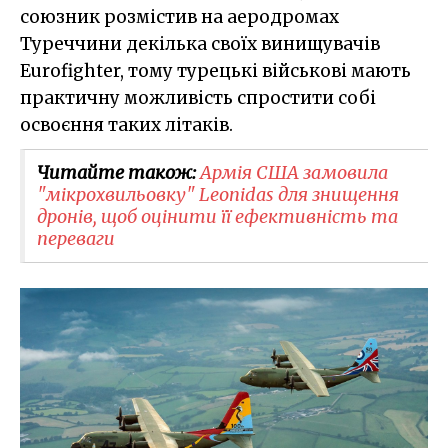
союзник розмістив на аеродромах
Туреччини декілька своїх винищувачів
Eurofighter, тому турецькі військові мають
практичну можливість спростити собі
освоєння таких літаків.
Читайте також:
Армія США замовила
"мікрохвильовку" Leonidas для знищення
дронів, щоб оцінити її ефективність та
переваги