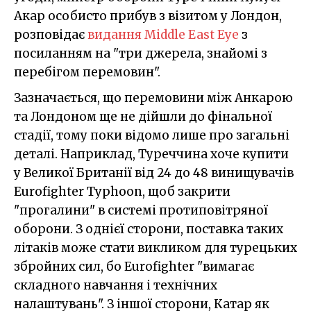
Акар особисто прибув з візитом у Лондон,
розповідає
видання Middle East Eye
з
посиланням на "три джерела, знайомі з
перебігом перемовин".
Зазначається, що перемовини між Анкарою
та Лондоном ще не дійшли до фінальної
стадії, тому поки відомо лише про загальні
деталі. Наприклад, Туреччина хоче купити
у Великої Британії від 24 до 48 винищувачів
Eurofighter Typhoon, щоб закрити
"прогалини" в системі протиповітряної
оборони. З однієї сторони, поставка таких
літаків може стати викликом для турецьких
збройних сил, бо Eurofighter "вимагає
складного навчання і технічних
налаштувань". З іншої сторони, Катар як