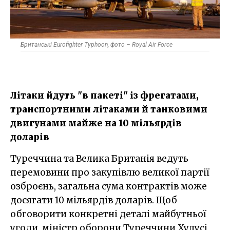
Британські Eurofighter Typhoon, фото – Royal Air Force
Літаки йдуть "в пакеті" із фрегатами,
транспортними літаками й танковими
двигунами майже на 10 мільярдів
доларів
Туреччина та Велика Британія ведуть
перемовини про закупівлю великої партії
озброєнь, загальна сума контрактів може
досягати 10 мільярдів доларів. Щоб
обговорити конкретні деталі майбутньої
угоди, міністр оборони Туреччини Хулусі