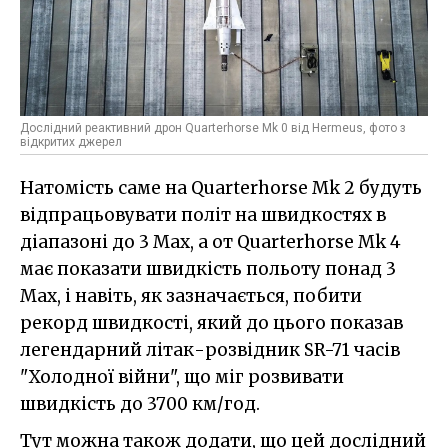
Дослідний реактивний дрон Quarterhorse Mk 0 від Hermeus, фото з
відкритих джерел
Натомість саме на Quarterhorse Mk 2 будуть
відпрацьовувати політ на швидкостях в
діапазоні до 3 Мах, а от Quarterhorse Mk 4
має показати швидкість польоту понад 3
Мах, і навіть, як зазначається, побити
рекорд швидкості, який до цього показав
легендарний літак-розвідник SR-71 часів
"Холодної війни", що міг розвивати
швидкість до 3700 км/год.
Тут можна також додати, що цей дослідний