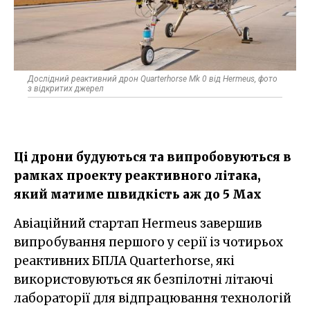
Дослідний реактивний дрон Quarterhorse Mk 0 від Hermeus, фото
з відкритих джерел
Ці дрони будуються та випробовуються в
рамках проекту реактивного літака,
який матиме швидкість аж до 5 Мах
Авіаційний стартап Hermeus завершив
випробування першого у серії із чотирьох
реактивних БПЛА Quarterhorse, які
використовуються як безпілотні літаючі
лабораторії для відпрацювання технологій