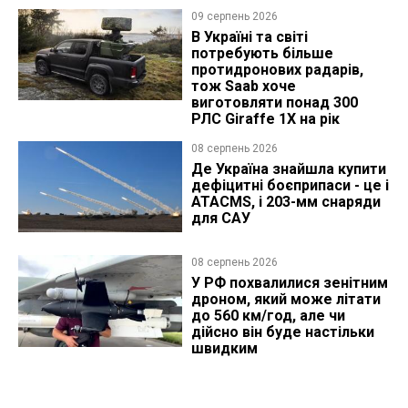
09 серпень 2026
В Україні та світі
потребують більше
протидронових радарів,
тож Saab хоче
виготовляти понад 300
РЛС Giraffe 1X на рік
08 серпень 2026
Де Україна знайшла купити
дефіцитні боєприпаси - це і
ATACMS, і 203-мм снаряди
для САУ
08 серпень 2026
У РФ похвалилися зенітним
дроном, який може літати
до 560 км/год, але чи
дійсно він буде настільки
швидким