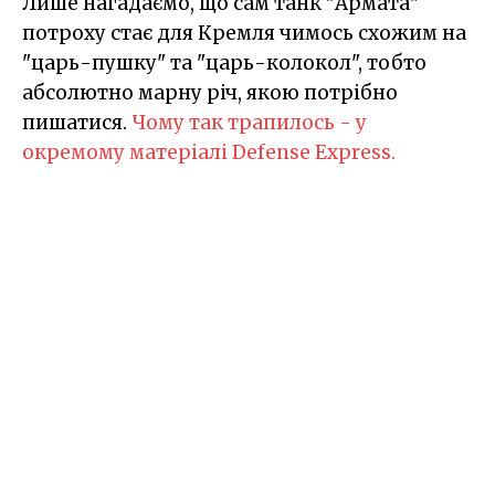
Лише нагадаємо, що сам танк "Армата"
потроху стає для Кремля чимось схожим на
"царь-пушку" та "царь-колокол", тобто
абсолютно марну річ, якою потрібно
пишатися.
Чому так трапилось - у
окремому матеріалі Defense Express.