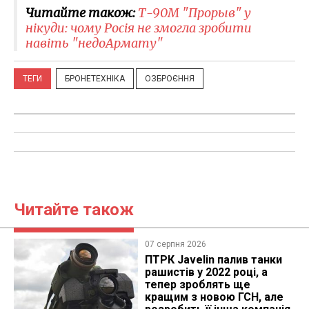
Читайте також:
Т-90М "Прорыв" у
нікуди: чому Росія не змогла зробити
навіть "недоАрмату"
ТЕГИ
БРОНЕТЕХНІКА
ОЗБРОЄННЯ
Читайте також
07 серпня 2026
ПТРК Javelin палив танки
рашистів у 2022 році, а
тепер зроблять ще
кращим з новою ГСН, але