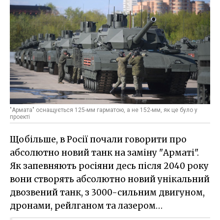
"Армата" оснащується 125-мм гарматою, а не 152-мм, як це було у
проекті
Щобільше, в Росії почали говорити про
абсолютно новий танк на заміну "Арматі".
Як запевняють росіяни десь після 2040 року
вони створять абсолютно новий унікальний
двозвений танк, з 3000-сильним двигуном,
дронами, рейлганом та лазером…