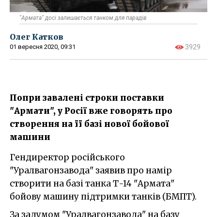
"Армата" досі залишається танком для парадів
Олег Катков
01 вересня 2020, 09:31
3929
Попри завалені строки поставки
"Армати", у Росії вже говорять про
створення на її базі нової бойової
машини
Гендиректор російського
"Уралвагонзавода" заявив про намір
створити на базі танка Т-14 "Армата"
бойову машину підтримки танків (БМПТ).
За задумом "Уралвагонзавода" на базу