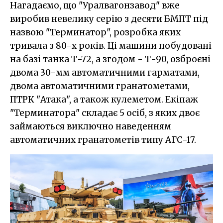
Нагадаємо, що "Уралвагонзавод" вже
виробив невелику серію з десяти БМПТ під
назвою "Терминатор", розробка яких
тривала з 80-х років. Ці машини побудовані
на базі танка Т-72, а згодом - Т-90, озброєні
двома 30-мм автоматичними гарматами,
двома автоматичними гранатометами,
ПТРК "Атака", а також кулеметом. Екіпаж
"Терминатора" складає 5 осіб, з яких двоє
займаються виключно наведенням
автоматичних гранатометів типу АГС-17.