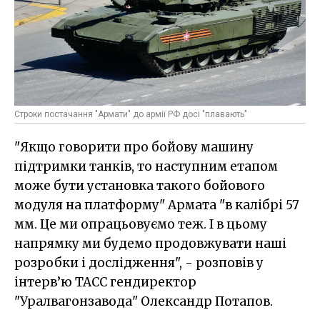
Строки постачання "Армати" до армії РФ досі "плавають"
"Якщо говорити про бойову машину
підтримки танків, то наступним етапом
може бути установка такого бойового
модуля на платформу" Армата "в калібрі 57
мм. Це ми опрацьовуємо теж. І в цьому
напрямку ми будемо продовжувати наші
розробки і дослідження", - розповів у
інтерв’ю ТАСС гендиректор
"Уралвагонзавода" Олександр Потапов.