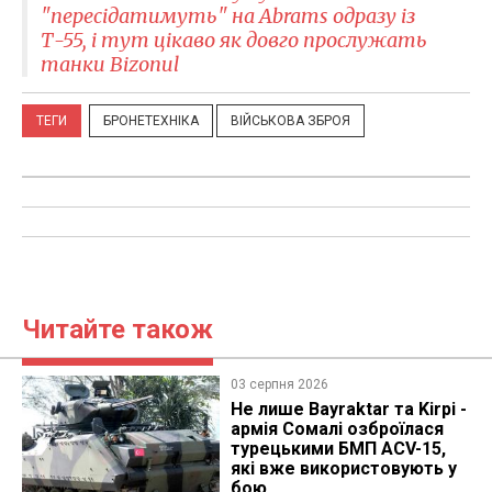
"пересідатимуть" на Abrams одразу із
Т-55, і тут цікаво як довго прослужать
танки Bizonul
ТЕГИ
БРОНЕТЕХНІКА
ВІЙСЬКОВА ЗБРОЯ
Читайте також
03 серпня 2026
Не лише Bayraktar та Kirpi -
армія Сомалі озброїлася
турецькими БМП ACV-15,
які вже використовують у
бою