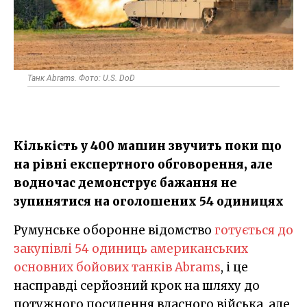
Танк Abrams. Фото: U.S. DoD
Кількість у 400 машин звучить поки що
на рівні експертного обговорення, але
водночас демонструє бажання не
зупинятися на оголошених 54 одиницях
Румунське оборонне відомство
готується до
закупівлі 54 одиниць американських
основних бойових танків Abrams
, і це
насправді серйозний крок на шляху до
потужного посилення власного війська, але