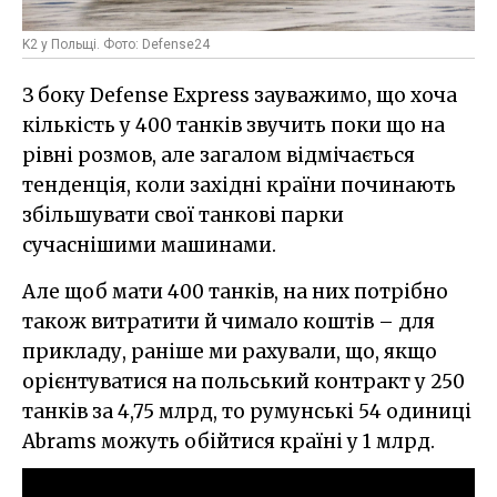
K2 у Польщі. Фото: Defense24
З боку Defense Express зауважимо, що хоча
кількість у 400 танків звучить поки що на
рівні розмов, але загалом відмічається
тенденція, коли західні країни починають
збільшувати свої танкові парки
сучаснішими машинами.
Але щоб мати 400 танків, на них потрібно
також витратити й чимало коштів – для
прикладу, раніше ми рахували, що, якщо
орієнтуватися на польський контракт у 250
танків за 4,75 млрд, то румунські 54 одиниці
Abrams можуть обійтися країні у 1 млрд.