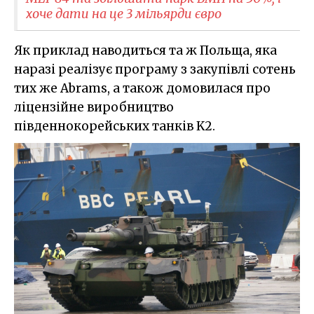
хоче дати на це 3 мільярди євро
Як приклад наводиться та ж Польща, яка
наразі реалізує програму з закупівлі сотень
тих же Abrams, а також домовилася про
ліцензійне виробництво
південнокорейських танків K2.