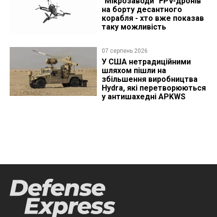
"Мікрозаводи" FPV-дронів
на борту десантного
корабля - хто вже показав
таку можливість
07 серпень 2026
У США нетрадиційними
шляхом пішли на
збільшення виробництва
Hydra, які перетворюються
у антишахедні APKWS