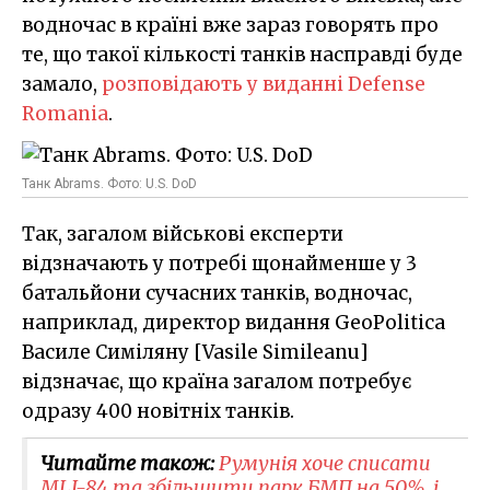
водночас в країні вже зараз говорять про
те, що такої кількості танків насправді буде
замало,
розповідають у виданні Defense
Romania
.
Танк Abrams. Фото: U.S. DoD
Так, загалом військові експерти
відзначають у потребі щонайменше у 3
батальйони сучасних танків, водночас,
наприклад, директор видання GeoPolitica
Василе Симіляну [Vasile Simileanu]
відзначає, що країна загалом потребує
одразу 400 новітніх танків.
Читайте також:
Румунія хоче списати
MLI-84 та збільшити парк БМП на 50%, і