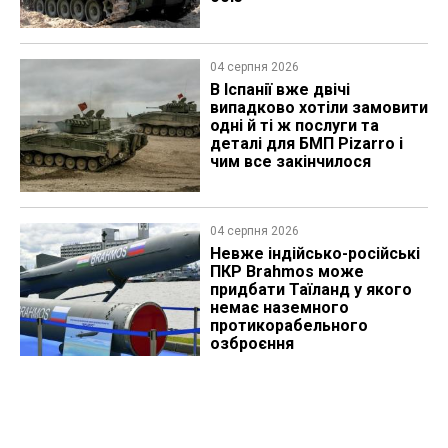
04 серпня 2026
В Іспанії вже двічі
випадково хотіли замовити
одні й ті ж послуги та
деталі для БМП Pizarro і
чим все закінчилося
04 серпня 2026
Невже індійсько-російські
ПКР Brahmos може
придбати Таїланд у якого
немає наземного
протикорабельного
озброєння