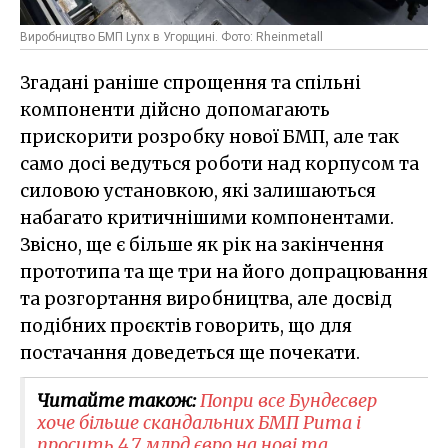
Виробництво БМП Lynx в Угорщині. Фото: Rheinmetall
Згадані раніше спрощення та спільні
компоненти дійсно допомагають
прискорити розробку нової БМП, але так
само досі ведуться роботи над корпусом та
силовою установкою, які залишаються
набагато критичнішими компонентами.
Звісно, ще є більше як рік на закінчення
прототипа та ще три на його допрацювання
та розгортання виробництва, але досвід
подібних проєктів говорить, що для
постачання доведеться ще почекати.
Читайте також:
Попри все Бундесвер
хоче більше скандальних БМП Puma і
просить 4,7 млрд євро на нові та