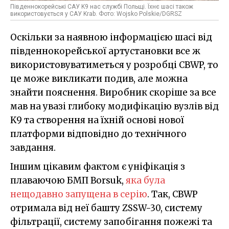
Південнокорейські САУ K9 нас службі Польщі. Їхнє шасі також
використовується у САУ Krab. Фото: Wojsko Polskie/DGRSZ
Оскільки за наявною інформацією шасі від
південнокорейської артустановки все ж
використовуватиметься у розробці CBWP, то
це може викликати подив, але можна
знайти пояснення. Виробник скоріше за все
мав на увазі глибоку модифікацію вузлів від
K9 та створення на їхній основі нової
платформи відповідно до технічного
завдання.
Іншим цікавим фактом є уніфікація з
плаваючою БМП Borsuk,
яка була
нещодавно запущена в серію
. Так, CBWP
отримала від неї башту ZSSW-30, систему
фільтрації, систему запобігання пожежі та