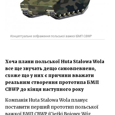
Концептуальне зображення польської важкої БМП CBWP
Хоча плани польської Huta Stalowa Wola
все ще звучать дещо самовпевнено,
схоже що у них є причини вважати
реальним створення прототипа БМП
CBWP до кінця наступного року
Компанія Huta Stalowa Wola планує
поставити перший прототип польської
важкої БМП CBWP (Ciężki Bojowy Wóz