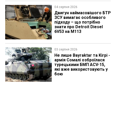
04 серпня 2026
​Двигун наймасовішого БТР
ЗСУ вимагає особливого
підходу – що потрібно
знати про Detroit Diesel
6V53 на M113
03 серпня 2026
Не лише Bayraktar та Kirpi -
армія Сомалі озброїлася
турецькими БМП ACV-15,
які вже використовують у
бою