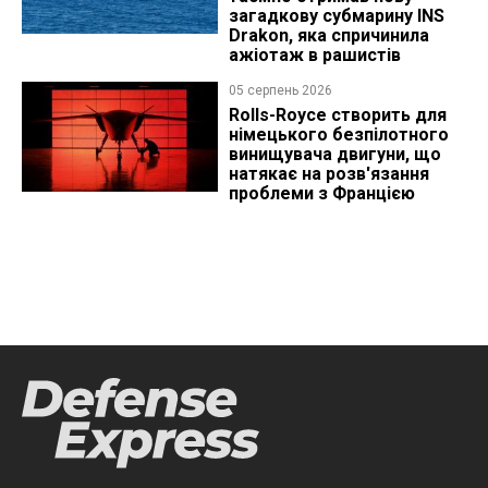
загадкову субмарину INS
Drakon, яка спричинила
ажіотаж в рашистів
05 серпень 2026
Rolls-Royce створить для
німецького безпілотного
винищувача двигуни, що
натякає на розв'язання
проблеми з Францією