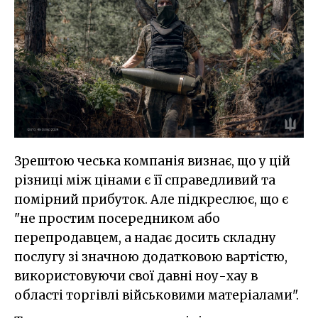
Зрештою чеська компанія визнає, що у цій
різниці між цінами є її справедливий та
помірний прибуток. Але підкреслює, що є
"не простим посередником або
перепродавцем, а надає досить складну
послугу зі значною додатковою вартістю,
використовуючи свої давні ноу-хау в
області торгівлі військовими матеріалами".