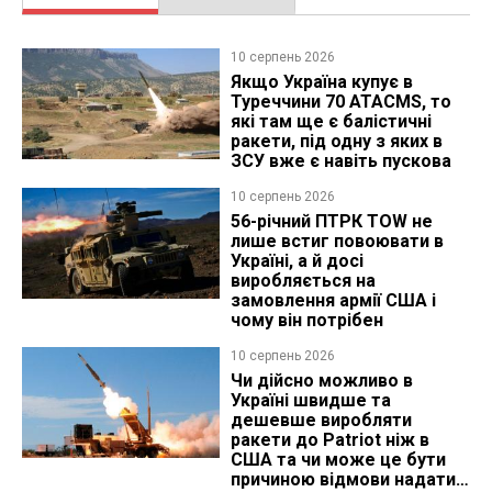
10 серпень 2026
Якщо Україна купує в
Туреччини 70 ATACMS, то
які там ще є балістичні
ракети, під одну з яких в
ЗСУ вже є навіть пускова
10 серпень 2026
56-річний ПТРК TOW не
лише встиг повоювати в
Україні, а й досі
виробляється на
замовлення армії США і
чому він потрібен
10 серпень 2026
Чи дійсно можливо в
Україні швидше та
дешевше виробляти
ракети до Patriot ніж в
США та чи може це бути
причиною відмови надати